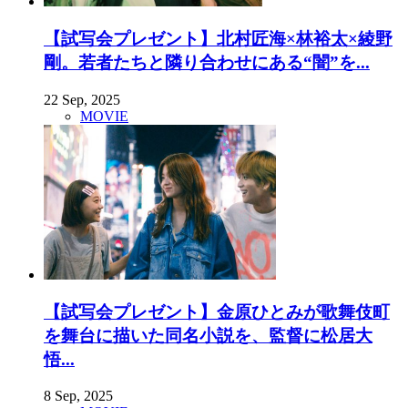
【試写会プレゼント】北村匠海×林裕太×綾野
剛。若者たちと隣り合わせにある“闇”を...
22 Sep, 2025
MOVIE
【試写会プレゼント】金原ひとみが歌舞伎町
を舞台に描いた同名小説を、監督に松居大
悟...
8 Sep, 2025