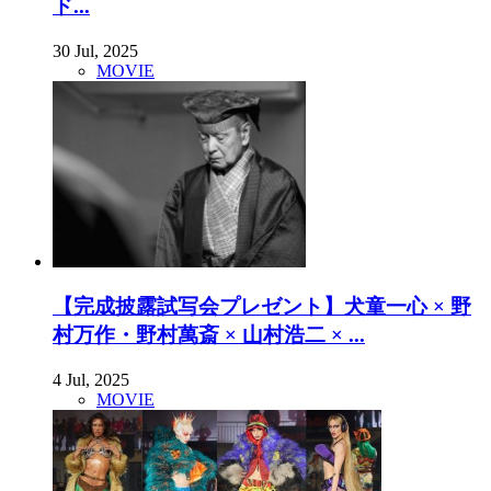
ド...
30 Jul, 2025
MOVIE
【完成披露試写会プレゼント】犬童一心 × 野
村万作・野村萬斎 × 山村浩二 × ...
4 Jul, 2025
MOVIE