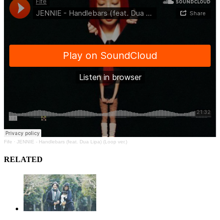
Fife
·
JENNIE - Handlebars (feat. Dua Lipa) (Loop ver.)
RELATED