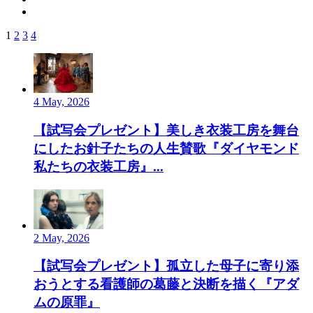
1
2
3
4
4 May, 2026
【試写会プレゼント】美しき衣装工房を舞台
にしたお針子たちの人生賛歌『ダイヤモンド
私たちの衣装工房』...
2 May, 2026
【試写会プレゼント】孤立した母子に寄り添
おうとする看護師の葛藤と決断を描く『アダ
ムの原罪』