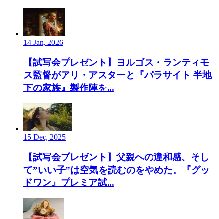
14 Jan, 2026
【試写会プレゼント】ヨルゴス・ランティモ
ス監督がアリ・アスターと『パラサイト 半地
下の家族』製作陣を...
15 Dec, 2025
【試写会プレゼント】父親への違和感、そし
て”いい子”は空気を読むのをやめた。『グッ
ドワン』プレミア試...