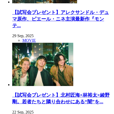
【試写会プレゼント】アレクサンドル・デュ
マ原作、ピエール・ニネ主演最新作『モン
テ...
29 Sep, 2025
MOVIE
【試写会プレゼント】北村匠海×林裕太×綾野
剛。若者たちと隣り合わせにある“闇”を...
22 Sep, 2025