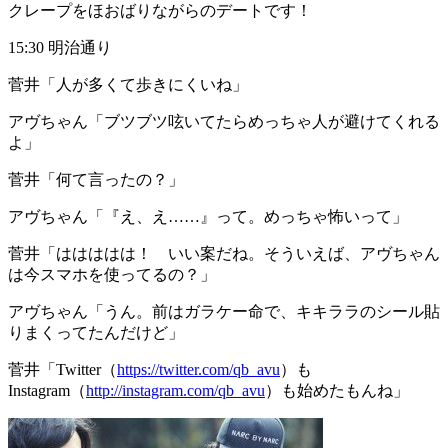
クレープをほおばりながらのデートです！
15:30 明治通り
菅井
「人が多くて歩きにくいね」
アヴちゃん
「ブツブツ呟いてたらめっちゃ人が避けてくれる
よ」
菅井
「何て言ったの？」
アヴちゃん
「『え、え……』って。めっちゃ怖いって」
菅井
「ははははは！ いい案だね。そういえば、アヴちゃん
は今スマホを使ってるの？」
アヴちゃん
「うん。前はガラケー命で、キキララのシール貼
りまくってたんだけど」
菅井
「Twitter（
https://twitter.com/qb_avu
）も
Instagram（
http://instagram.com/qb_avu
）も始めたもんね」