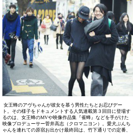
女王蜂のアヴちゃんが彼女を慕う男性たちとお忍びデー
ト。その様子をドキュメントする人気連載第３回目に登場す
るのは、女王蜂のMVや映像作品集『雀蜂』などを手がけた
映像プロデューサー菅井高志（クロマニヨン）。愛犬ぶんち
ゃんを連れての原宿お出かけ最終回は、竹下通りでの定番、