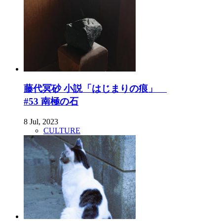
藤代冥砂 小説「はじまりの痕」
#53 南極の石
8 Jul, 2023
CULTURE