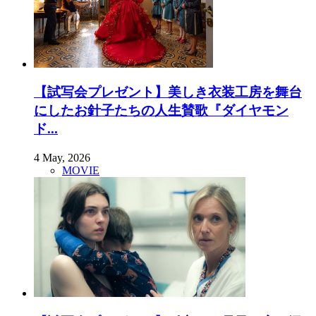
【試写会プレゼント】美しき衣装工房を舞台
にしたお針子たちの人生賛歌『ダイヤモン
ド...
4 May, 2026
MOVIE