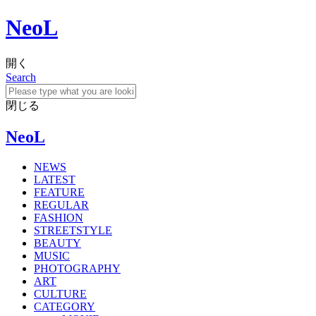
NeoL
開く
Search
閉じる
NeoL
NEWS
LATEST
FEATURE
REGULAR
FASHION
STREETSTYLE
BEAUTY
MUSIC
PHOTOGRAPHY
ART
CULTURE
CATEGORY