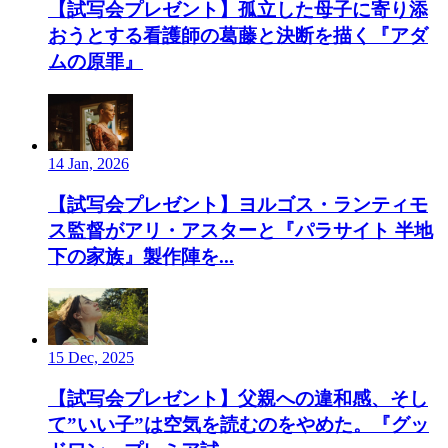
【試写会プレゼント】孤立した母子に寄り添
おうとする看護師の葛藤と決断を描く『アダ
ムの原罪』
14 Jan, 2026
【試写会プレゼント】ヨルゴス・ランティモ
ス監督がアリ・アスターと『パラサイト 半地
下の家族』製作陣を...
15 Dec, 2025
【試写会プレゼント】父親への違和感、そし
て”いい子”は空気を読むのをやめた。『グッ