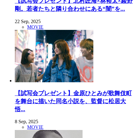
【試写会プレゼント】北村匠海×林裕太×綾野
剛。若者たちと隣り合わせにある“闇”を...
22 Sep, 2025
MOVIE
【試写会プレゼント】金原ひとみが歌舞伎町
を舞台に描いた同名小説を、監督に松居大
悟...
8 Sep, 2025
MOVIE