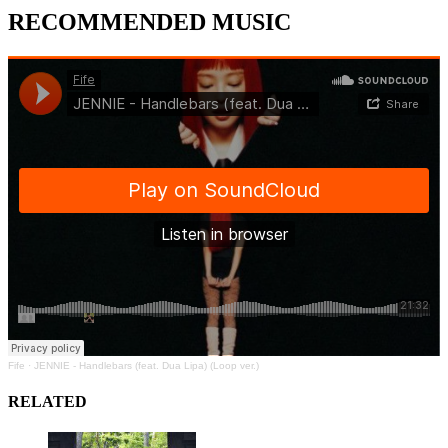
RECOMMENDED MUSIC
Fife
·
JENNIE - Handlebars (feat. Dua Lipa) (Loop ver.)
RELATED