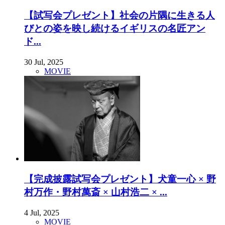
【試写会プレゼント】社会の片隅に生きる人
びとの姿を映し続けるイギリスの名匠アン
ド...
30 Jul, 2025
MOVIE
【完成披露試写会プレゼント】犬童一心 × 野
村万作・野村萬斎 × 山村浩二 × ...
4 Jul, 2025
MOVIE