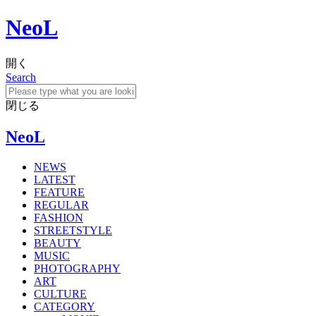
NeoL
開く
Search
閉じる
NeoL
NEWS
LATEST
FEATURE
REGULAR
FASHION
STREETSTYLE
BEAUTY
MUSIC
PHOTOGRAPHY
ART
CULTURE
CATEGORY