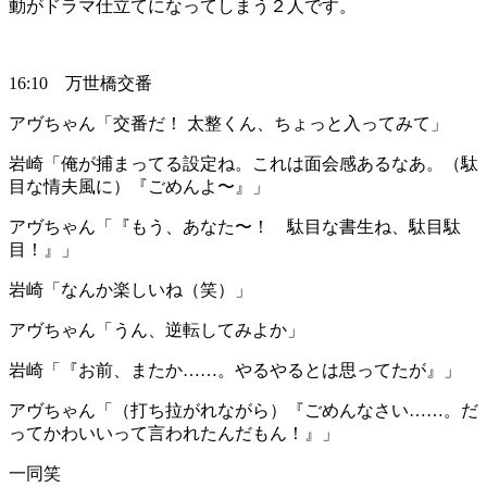
動がドラマ仕立てになってしまう２人です。
16:10 万世橋交番
アヴちゃん
「交番だ！ 太整くん、ちょっと入ってみて」
岩崎
「俺が捕まってる設定ね。これは面会感あるなあ。（駄
目な情夫風に）『ごめんよ〜』」
アヴちゃん
「『もう、あなた〜！ 駄目な書生ね、駄目駄
目！』」
岩崎
「なんか楽しいね（笑）」
アヴちゃん
「うん、逆転してみよか」
岩崎
「『お前、またか……。やるやるとは思ってたが』」
アヴちゃん
「（打ち拉がれながら）『ごめんなさい……。だ
ってかわいいって言われたんだもん！』」
一同笑