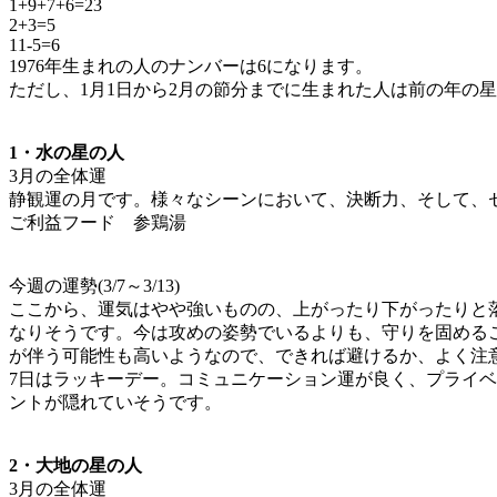
1+9+7+6=23
2+3=5
11-5=6
1976年生まれの人のナンバーは6になります。
ただし、1月1日から2月の節分までに生まれた人は前の年の星に
1・水の星の人
3月の全体運
静観運の月です。様々なシーンにおいて、決断力、そして、
ご利益フード 参鶏湯
今週の運勢(3/7～3/13)
ここから、運気はやや強いものの、上がったり下がったりと
なりそうです。今は攻めの姿勢でいるよりも、守りを固める
が伴う可能性も高いようなので、できれば避けるか、よく注
7日はラッキーデー。コミュニケーション運が良く、プライ
ントが隠れていそうです。
2・大地の星の人
3月の全体運