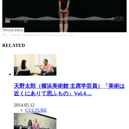
Fife
·
JENNIE - Handlebars (feat. Dua Lipa) (Loop ver.)
RELATED
天野太郎（横浜美術館 主席学芸員）「美術は
近くにありて思ふもの」Vol.4....
2014.05.12
CULTURE