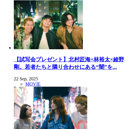
【試写会プレゼント】北村匠海×林裕太×綾野
剛。若者たちと隣り合わせにある“闇”を...
22 Sep, 2025
MOVIE