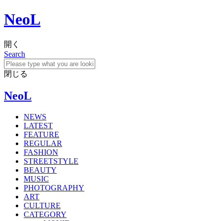
NeoL
開く
Search
閉じる
NeoL
NEWS
LATEST
FEATURE
REGULAR
FASHION
STREETSTYLE
BEAUTY
MUSIC
PHOTOGRAPHY
ART
CULTURE
CATEGORY