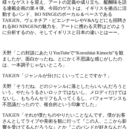
様々なゲストを迎え、アートの定義や成り立ち、醍醐味を語
る連載企画の第４弾。今回のゲストは、イギリスを拠点に活
動するバンド、BO NINGEのボーカル＆ベースである
TAIGEN。ヴェネチア・ビエンナーレやV&Aなどにも招聘さ
れるBO NINGENの魅力を、アートに携わる天野はどのよう
に分析するのか。そしてイギリスと日本の違いとはーー。
天野
「この対談にあたりYouTubeで“Koroshitai Kimochi”を観
ましたが、面白かったね。とにかく不思議な感じがしたの
は、一本調子じゃないところ」
TAIGEN
「ジャンルが分けにくいってことですか？」
天野
「そうだね、どのジャンルに落としたらいいんだろうと
いう。やたらうるさいロックではないし、メロディだけでは
ないし、もちろんセリフも入ってくるし、パフォーマンスも
不思議だったので、複合的という印象でした」
TAIGEN
「それが僕たちのやりたいことなんです。僕がお客
さんとしてライブや美術を観に行って『この人、ここから影
響を受けてるんだろうな』とか『このバンドが好きなんだろ