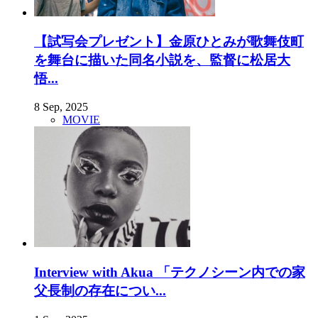
【試写会プレゼント】金原ひとみが歌舞伎町
を舞台に描いた同名小説を、監督に松居大
悟...
8 Sep, 2025
MOVIE
Interview with Akua 「テクノシーン内での家
父長制の存在につい...