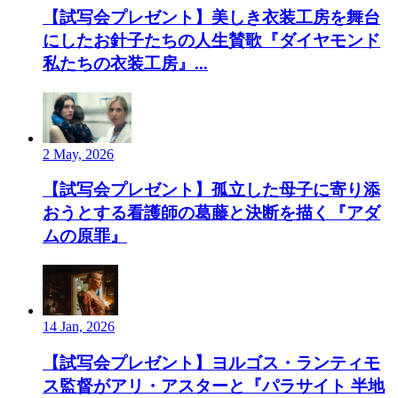
【試写会プレゼント】美しき衣装工房を舞台
にしたお針子たちの人生賛歌『ダイヤモンド
私たちの衣装工房』...
2 May, 2026
【試写会プレゼント】孤立した母子に寄り添
おうとする看護師の葛藤と決断を描く『アダ
ムの原罪』
14 Jan, 2026
【試写会プレゼント】ヨルゴス・ランティモ
ス監督がアリ・アスターと『パラサイト 半地