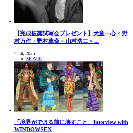
【完成披露試写会プレゼント】犬童一心 × 野
村万作・野村萬斎 × 山村浩二 × ...
4 Jul, 2025
MOVIE
「境界ができる前に壊すこと」Interview with
WINDOWSEN