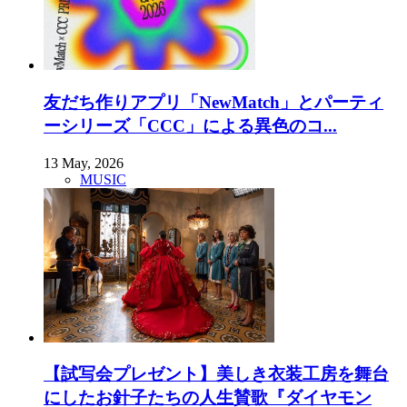
友だち作りアプリ「NewMatch」とパーティ
ーシリーズ「CCC」による異色のコ...
13 May, 2026
MUSIC
【試写会プレゼント】美しき衣装工房を舞台
にしたお針子たちの人生賛歌『ダイヤモン