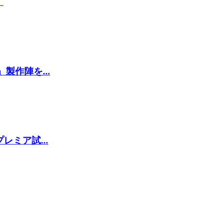
』
作陣を...
ミア試...