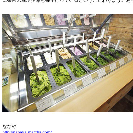
に茶園の栽培指導も毎年行っているというこだわりよう。あ
ななや
http://nanaya-matcha.com/