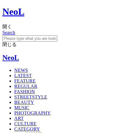
NeoL
開く
Search
閉じる
NeoL
NEWS
LATEST
FEATURE
REGULAR
FASHION
STREETSTYLE
BEAUTY
MUSIC
PHOTOGRAPHY
ART
CULTURE
CATEGORY