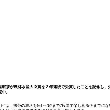
産碾茶が農林水産大臣賞を３年連続で受賞したことを記念し、
売中。
ト”は、抹茶の濃さを№1～№7まで7段階で楽しめる今までに