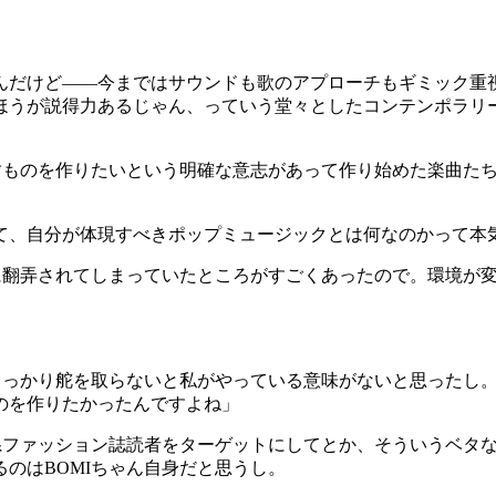
んだけど——今まではサウンドも歌のアプローチもギミック重
ほうが説得力あるじゃん、っていう堂々としたコンテンポラリ
すものを作りたいという明確な意志があって作り始めた楽曲た
て、自分が体現すべきポップミュージックとは何なのかって本
に翻弄されてしまっていたところがすごくあったので。環境が
」
しっかり舵を取らないと私がやっている意味がないと思ったし
のを作りたかったんですよね」
字系ファッション誌読者をターゲットにしてとか、そういうベタ
のはBOMIちゃん自身だと思うし。