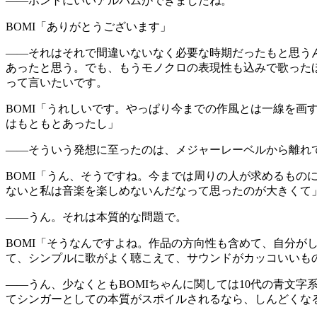
——ホントにいいアルバムができましたね。
BOMI
「ありがとうございます」
——それはそれで間違いないなく必要な時期だったもと思う
あったと思う。でも、もうモノクロの表現性も込みで歌った
って言いたいです。
BOMI
「うれしいです。やっぱり今までの作風とは一線を画
はもともとあったし」
——そういう発想に至ったのは、メジャーレーベルから離れ
BOMI
「うん、そうですね。今までは周りの人が求めるもの
ないと私は音楽を楽しめないんだなって思ったのが大きくて
——うん。それは本質的な問題で。
BOMI
「そうなんですよね。作品の方向性も含めて、自分が
て、シンプルに歌がよく聴こえて、サウンドがカッコいいも
——うん、少なくともBOMIちゃんに関しては10代の青文
てシンガーとしての本質がスポイルされるなら、しんどくなる