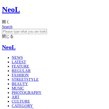
NeoL
開く
Search
閉じる
NeoL
NEWS
LATEST
FEATURE
REGULAR
FASHION
STREETSTYLE
BEAUTY
MUSIC
PHOTOGRAPHY
ART
CULTURE
CATEGORY