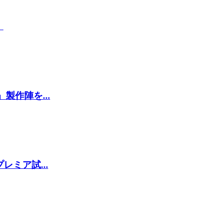
』
作陣を...
ミア試...