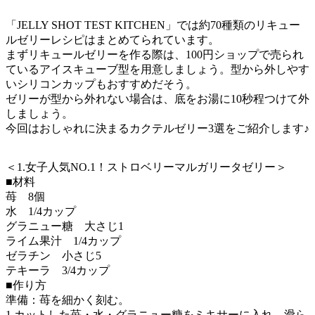
「JELLY SHOT TEST KITCHEN」では約70種類のリキュー
ルゼリーレシピはまとめてられています。
まずリキュールゼリーを作る際は、100円ショップで売られ
ているアイスキューブ型を用意しましょう。型から外しやす
いシリコンカップもおすすめだそう。
ゼリーが型から外れない場合は、底をお湯に10秒程つけて外
しましょう。
今回はおしゃれに決まるカクテルゼリー3選をご紹介します♪
＜1.女子人気NO.1！ストロベリーマルガリータゼリー＞
■材料
苺 8個
水 1/4カップ
グラニュー糖 大さじ1
ライム果汁 1/4カップ
ゼラチン 小さじ5
テキーラ 3/4カップ
■作り方
準備：苺を細かく刻む。
1.カットした苺・水・グラニュー糖をミキサーに入れ、滑ら