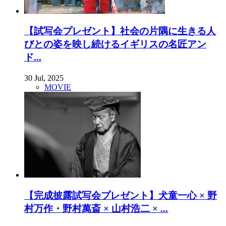
【試写会プレゼント】社会の片隅に生きる人
びとの姿を映し続けるイギリスの名匠アン
ド...
30 Jul, 2025
MOVIE
【完成披露試写会プレゼント】犬童一心 × 野
村万作・野村萬斎 × 山村浩二 × ...