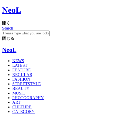
NeoL
開く
Search
閉じる
NeoL
NEWS
LATEST
FEATURE
REGULAR
FASHION
STREETSTYLE
BEAUTY
MUSIC
PHOTOGRAPHY
ART
CULTURE
CATEGORY