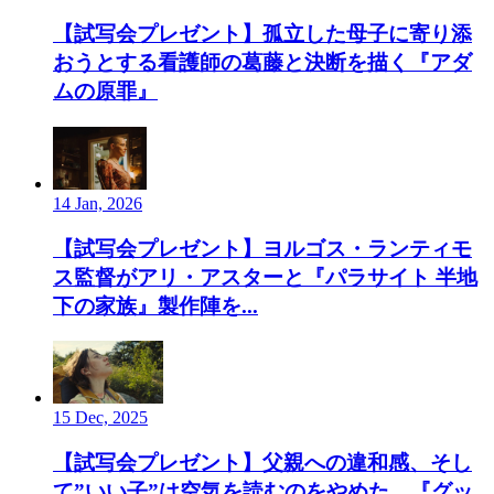
【試写会プレゼント】孤立した母子に寄り添
おうとする看護師の葛藤と決断を描く『アダ
ムの原罪』
14 Jan, 2026
【試写会プレゼント】ヨルゴス・ランティモ
ス監督がアリ・アスターと『パラサイト 半地
下の家族』製作陣を...
15 Dec, 2025
【試写会プレゼント】父親への違和感、そし
て”いい子”は空気を読むのをやめた。『グッ