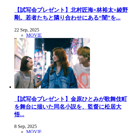
【試写会プレゼント】北村匠海×林裕太×綾野
剛。若者たちと隣り合わせにある“闇”を...
22 Sep, 2025
MOVIE
【試写会プレゼント】金原ひとみが歌舞伎町
を舞台に描いた同名小説を、監督に松居大
悟...
8 Sep, 2025
MOVIE