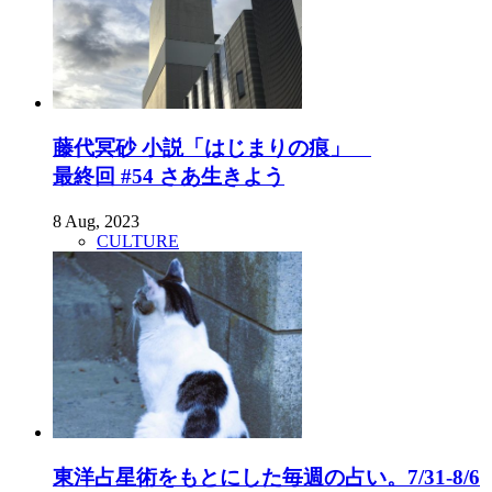
藤代冥砂 小説「はじまりの痕」
最終回 #54 さあ生きよう
8 Aug, 2023
CULTURE
東洋占星術をもとにした毎週の占い。7/31-8/6