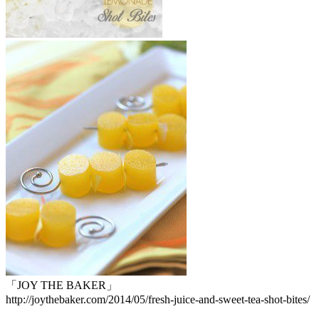
「JOY THE BAKER」
http://joythebaker.com/2014/05/fresh-juice-and-sweet-tea-shot-bites/