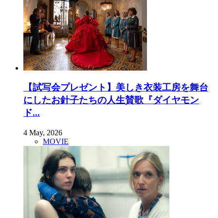
【試写会プレゼント】美しき衣装工房を舞台
にしたお針子たちの人生賛歌『ダイヤモン
ド...
4 May, 2026
MOVIE