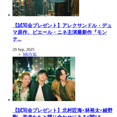
【試写会プレゼント】アレクサンドル・デュ
マ原作、ピエール・ニネ主演最新作『モン
テ...
29 Sep, 2025
MOVIE
【試写会プレゼント】北村匠海×林裕太×綾野