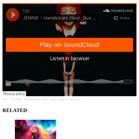
Fife
·
JENNIE - Handlebars (feat. Dua Lipa) (Loop ver.)
RELATED