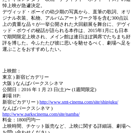
悼上映が急遽決定。
デヴィッド・ボーイの幼少期の写真から、直筆の歌詞、オリ
ジナル衣装、私物、アルバムアートワーク等を含む300点以
上の貴重な品々が一挙公開された大回顧展を舞台に、デヴィ
ッド・ボウイの秘話が語られる本作は、2015年1月にも日本
で期間限定上映され、メイン館は連日ほぼ満席でたちまち好
評を博した。今ふたたび彼に思いを馳せるべく、劇場へ足を
運ぶことをおすすめしたい。
上映館：
東京 ) 新宿ピカデリー
大阪 ) なんばパークスシネマ
公開日：2016 年 1 月 23 日(土)〜 (1週間限定)
劇場 HP:
新宿ピカデリー )
http://www.smt-cinema.com/site/shinjuku/
なんばパークスシネマ )
http://www.parkscinema.com/site/namba/
料金：1800円均一
上映時間、チケット販売など、上映に関する詳細䛿、劇場へ
お問い合わせください。