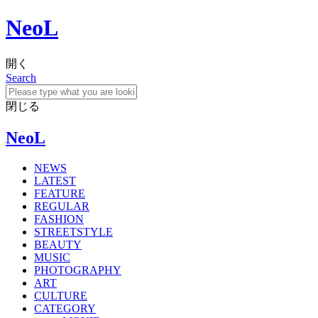
NeoL
開く
Search
閉じる
NeoL
NEWS
LATEST
FEATURE
REGULAR
FASHION
STREETSTYLE
BEAUTY
MUSIC
PHOTOGRAPHY
ART
CULTURE
CATEGORY