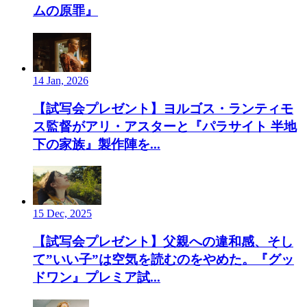
ムの原罪』
14 Jan, 2026
【試写会プレゼント】ヨルゴス・ランティモ
ス監督がアリ・アスターと『パラサイト 半地
下の家族』製作陣を...
15 Dec, 2025
【試写会プレゼント】父親への違和感、そし
て”いい子”は空気を読むのをやめた。『グッ
ドワン』プレミア試...