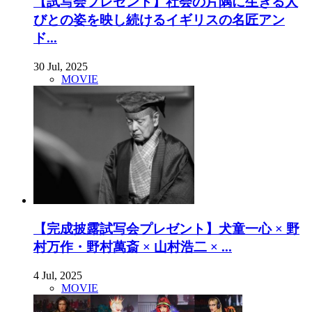
【試写会プレゼント】社会の片隅に生きる人
びとの姿を映し続けるイギリスの名匠アン
ド...
30 Jul, 2025
MOVIE
【完成披露試写会プレゼント】犬童一心 × 野
村万作・野村萬斎 × 山村浩二 × ...
4 Jul, 2025
MOVIE