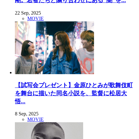
剛。若者たちと隣り合わせにある“闇”を...
22 Sep, 2025
MOVIE
【試写会プレゼント】金原ひとみが歌舞伎町
を舞台に描いた同名小説を、監督に松居大
悟...
8 Sep, 2025
MOVIE