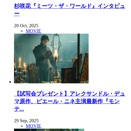
杉咲花『ミーツ・ザ・ワールド』インタビュ
ー
20 Oct, 2025
MOVIE
【試写会プレゼント】アレクサンドル・デュ
マ原作、ピエール・ニネ主演最新作『モン
テ...
29 Sep, 2025
MOVIE