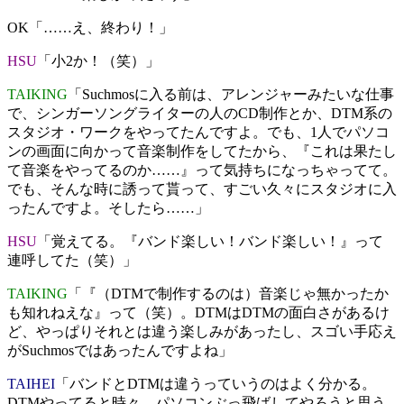
OK
「……え、終わり！」
HSU
「小2か！（笑）」
TAIKING
「Suchmosに入る前は、アレンジャーみたいな仕事
で、シンガーソングライターの人のCD制作とか、DTM系の
スタジオ・ワークをやってたんですよ。でも、1人でパソコ
ンの画面に向かって音楽制作をしてたから、『これは果たし
て音楽をやってるのか……』って気持ちになっちゃってて。
でも、そんな時に誘って貰って、すごい久々にスタジオに入
ったんですよ。そしたら……」
HSU
「覚えてる。『バンド楽しい！バンド楽しい！』って
連呼してた（笑）」
TAIKING
「『（DTMで制作するのは）音楽じゃ無かったか
も知れねえな』って（笑）。DTMはDTMの面白さがあるけ
ど、やっぱりそれとは違う楽しみがあったし、スゴい手応え
がSuchmosではあったんですよね」
TAIHEI
「バンドとDTMは違うっていうのはよく分かる。
DTMやってると時々、パソコンぶっ飛ばしてやろうと思う