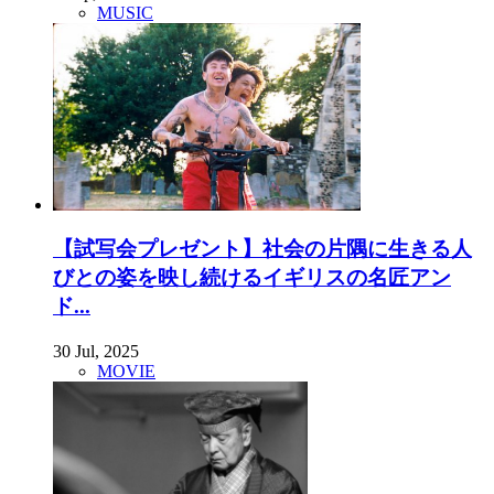
MUSIC
【試写会プレゼント】社会の片隅に生きる人
びとの姿を映し続けるイギリスの名匠アン
ド...
30 Jul, 2025
MOVIE