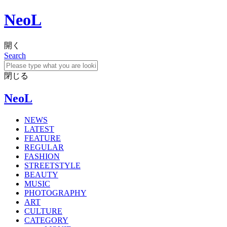
NeoL
開く
Search
閉じる
NeoL
NEWS
LATEST
FEATURE
REGULAR
FASHION
STREETSTYLE
BEAUTY
MUSIC
PHOTOGRAPHY
ART
CULTURE
CATEGORY