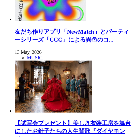
友だち作りアプリ「NewMatch」とパーティ
ーシリーズ「CCC」による異色のコ...
13 May, 2026
MUSIC
【試写会プレゼント】美しき衣装工房を舞台
にしたお針子たちの人生賛歌『ダイヤモン