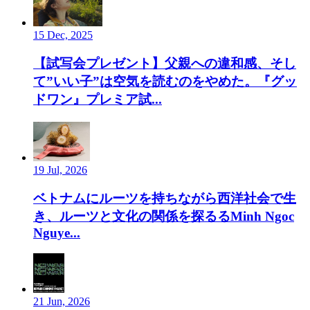
15 Dec, 2025
【試写会プレゼント】父親への違和感、そし
て”いい子”は空気を読むのをやめた。『グッ
ドワン』プレミア試...
19 Jul, 2026
ベトナムにルーツを持ちながら西洋社会で生
き、ルーツと文化の関係を探るるMinh Ngoc
Nguye...
21 Jun, 2026