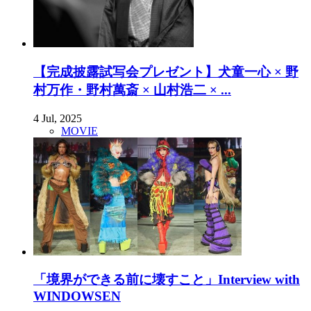
【完成披露試写会プレゼント】犬童一心 × 野
村万作・野村萬斎 × 山村浩二 × ...
4 Jul, 2025
MOVIE
「境界ができる前に壊すこと」Interview with
WINDOWSEN