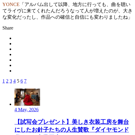
YONCE
「アルバム出して以降、地方に行っても、曲を聴い
てライヴに来てくれたんだろうなって人が増えたのが、大き
な変化だったし、作品への確信と自信にも変わりましたね」
Share
1
2
3
4
5
6
7
4 May, 2026
【試写会プレゼント】美しき衣装工房を舞台
にしたお針子たちの人生賛歌『ダイヤモンド