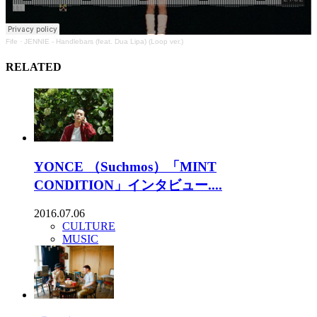
Fife
·
JENNIE - Handlebars (feat. Dua Lipa) (Loop ver.)
RELATED
YONCE （Suchmos）「MINT
CONDITION」インタビュー....
2016.07.06
CULTURE
MUSIC