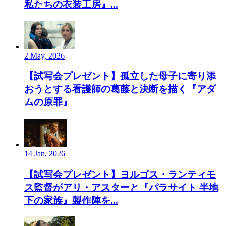
私たちの衣装工房』...
2 May, 2026
【試写会プレゼント】孤立した母子に寄り添
おうとする看護師の葛藤と決断を描く『アダ
ムの原罪』
14 Jan, 2026
【試写会プレゼント】ヨルゴス・ランティモ
ス監督がアリ・アスターと『パラサイト 半地
下の家族』製作陣を...