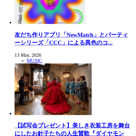
友だち作りアプリ「NewMatch」とパーティ
ーシリーズ「CCC」による異色のコ...
13 May, 2026
MUSIC
【試写会プレゼント】美しき衣装工房を舞台
にしたお針子たちの人生賛歌『ダイヤモン