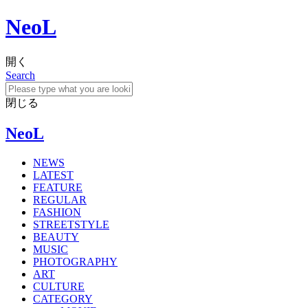
NeoL
開く
Search
閉じる
NeoL
NEWS
LATEST
FEATURE
REGULAR
FASHION
STREETSTYLE
BEAUTY
MUSIC
PHOTOGRAPHY
ART
CULTURE
CATEGORY