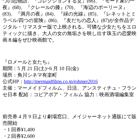
つの恋物語、『コレクションする女』(66)、『モード家の一
夜』(68)、『クレールの膝』(70)、『海辺のポーリーヌ』
(83)、『満月の夜』(84)、『緑の光線』(85)、『レネットとミ
ラベル/四つの冒険』(86)、『友だちの恋人』(87)が全作品デ
ジタル・リマスター版で上映される。可憐な少女たちをエロ
ティックに描き、大人の女の無垢さを映し出す珠玉の恋愛映
画８編をぜひ映画館で。
『ロメールと女たち』
期間：5 月 21 日(土)~6 月 10 日(金)
場所：角川シネマ有楽町
公式HP：
http://mermaidfilms.co.jp/rohmer2016
主催：マーメイドフィルム、日活、アンスティチュ・フラン
セ日本 配給：コピアポア・フィルム 協力：映画酒場編集室
前売券 4 月 9 日より劇場窓口、メイジャーネット通販にて販
売開始
・1 回券¥1,400
・2 回券¥2,600