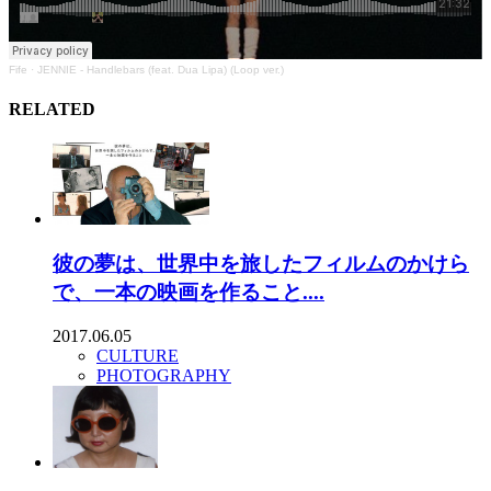
Fife
·
JENNIE - Handlebars (feat. Dua Lipa) (Loop ver.)
RELATED
彼の夢は、世界中を旅したフィルムのかけら
で、一本の映画を作ること....
2017.06.05
CULTURE
PHOTOGRAPHY