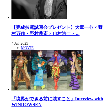
【完成披露試写会プレゼント】犬童一心 × 野
村万作・野村萬斎 × 山村浩二 × ...
4 Jul, 2025
MOVIE
「境界ができる前に壊すこと」Interview with
WINDOWSEN