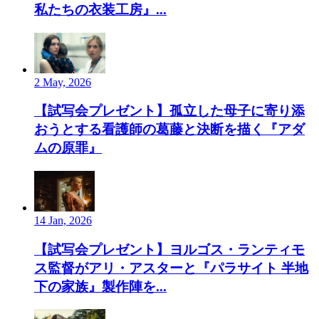
私たちの衣装工房』...
2 May, 2026
【試写会プレゼント】孤立した母子に寄り添
おうとする看護師の葛藤と決断を描く『アダ
ムの原罪』
14 Jan, 2026
【試写会プレゼント】ヨルゴス・ランティモ
ス監督がアリ・アスターと『パラサイト 半地
下の家族』製作陣を...