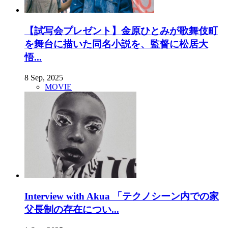
【試写会プレゼント】金原ひとみが歌舞伎町
を舞台に描いた同名小説を、監督に松居大
悟...
8 Sep, 2025
MOVIE
Interview with Akua 「テクノシーン内での家
父長制の存在につい...