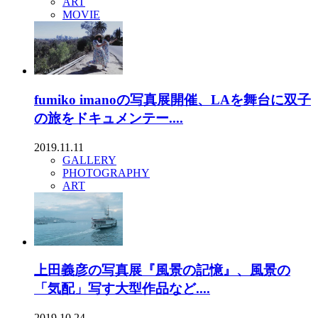
ART
MOVIE
fumiko imanoの写真展開催、LAを舞台に双子
の旅をドキュメンテー....
2019.11.11
GALLERY
PHOTOGRAPHY
ART
上田義彦の写真展『風景の記憶』、風景の
「気配」写す大型作品など....
2019.10.24