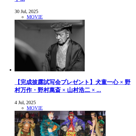
30 Jul, 2025
MOVIE
【完成披露試写会プレゼント】犬童一心 × 野
村万作・野村萬斎 × 山村浩二 × ...
4 Jul, 2025
MOVIE