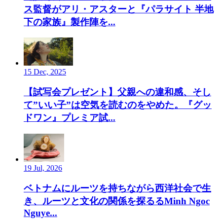
ス監督がアリ・アスターと『パラサイト 半地
下の家族』製作陣を...
15 Dec, 2025
【試写会プレゼント】父親への違和感、そし
て”いい子”は空気を読むのをやめた。『グッ
ドワン』プレミア試...
19 Jul, 2026
ベトナムにルーツを持ちながら西洋社会で生
き、ルーツと文化の関係を探るるMinh Ngoc
Nguye...