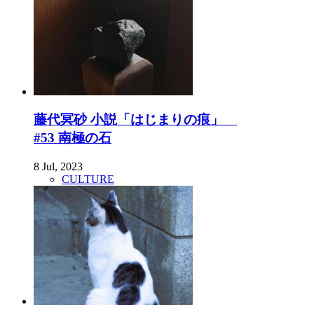
藤代冥砂 小説「はじまりの痕」
#53 南極の石
8 Jul, 2023
CULTURE