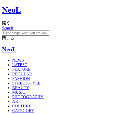
NeoL
開く
Search
閉じる
NeoL
NEWS
LATEST
FEATURE
REGULAR
FASHION
STREETSTYLE
BEAUTY
MUSIC
PHOTOGRAPHY
ART
CULTURE
CATEGORY