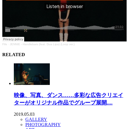
Fife
·
JENNIE - Handlebars (feat. Dua Lipa) (Loop ver.)
RELATED
映像、写真、ダンス……多彩な広告クリエイ
ターがオリジナル作品でグループ展開....
2019.05.03
GALLERY
PHOTOGRAPHY