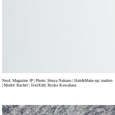
NeoL Magazine JP | Photo: Shuya Nakano | Hair&Make-up: mahiro
| Model: Rachel | Text/Edit: Ryoko Kuwahara