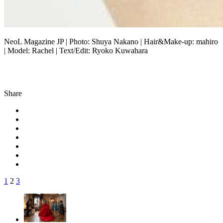
NeoL Magazine JP | Photo: Shuya Nakano | Hair&Make-up: mahiro
| Model: Rachel | Text/Edit: Ryoko Kuwahara
Share
1
2
3