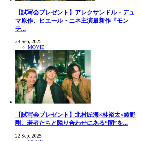
【試写会プレゼント】アレクサンドル・デュ
マ原作、ピエール・ニネ主演最新作『モン
テ...
29 Sep, 2025
MOVIE
【試写会プレゼント】北村匠海×林裕太×綾野
剛。若者たちと隣り合わせにある“闇”を...
22 Sep, 2025