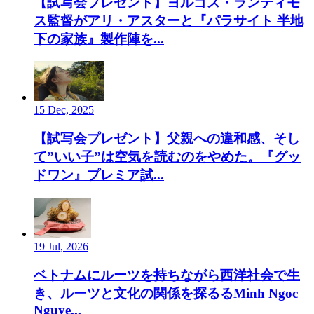
【試写会プレゼント】ヨルゴス・ランティモ
ス監督がアリ・アスターと『パラサイト 半地
下の家族』製作陣を...
15 Dec, 2025
【試写会プレゼント】父親への違和感、そし
て”いい子”は空気を読むのをやめた。『グッ
ドワン』プレミア試...
19 Jul, 2026
ベトナムにルーツを持ちながら西洋社会で生
き、ルーツと文化の関係を探るるMinh Ngoc
Nguye...