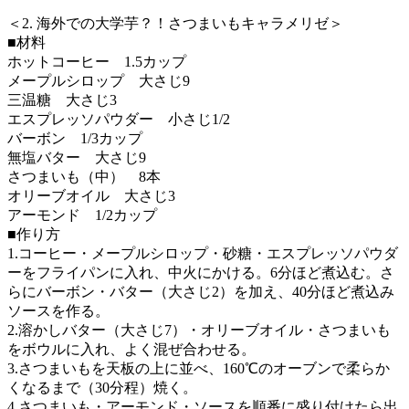
＜2. 海外での大学芋？！さつまいもキャラメリゼ＞
■材料
ホットコーヒー 1.5カップ
メープルシロップ 大さじ9
三温糖 大さじ3
エスプレッソパウダー 小さじ1/2
バーボン 1/3カップ
無塩バター 大さじ9
さつまいも（中） 8本
オリーブオイル 大さじ3
アーモンド 1/2カップ
■作り方
1.コーヒー・メープルシロップ・砂糖・エスプレッソパウダ
ーをフライパンに入れ、中火にかける。6分ほど煮込む。さ
らにバーボン・バター（大さじ2）を加え、40分ほど煮込み
ソースを作る。
2.溶かしバター（大さじ7）・オリーブオイル・さつまいも
をボウルに入れ、よく混ぜ合わせる。
3.さつまいもを天板の上に並べ、160℃のオーブンで柔らか
くなるまで（30分程）焼く。
4.さつまいも・アーモンド・ソースを順番に盛り付けたら出