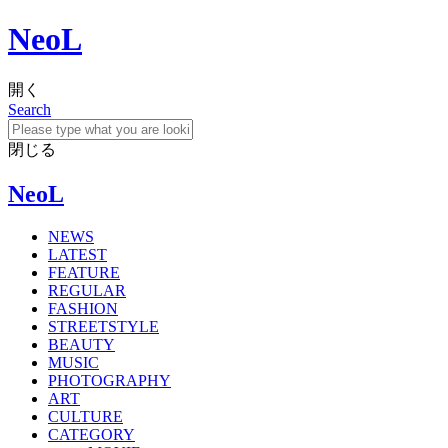
NeoL
開く
Search
閉じる
NeoL
NEWS
LATEST
FEATURE
REGULAR
FASHION
STREETSTYLE
BEAUTY
MUSIC
PHOTOGRAPHY
ART
CULTURE
CATEGORY