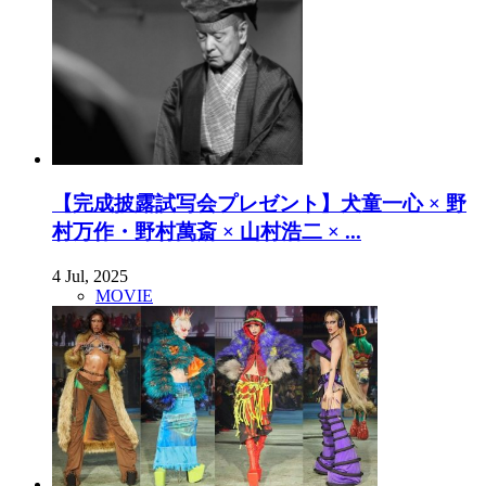
【完成披露試写会プレゼント】犬童一心 × 野
村万作・野村萬斎 × 山村浩二 × ...
4 Jul, 2025
MOVIE