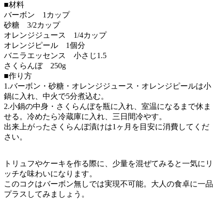
■材料
バーボン 1カップ
砂糖 3/2カップ
オレンジジュース 1/4カップ
オレンジピール 1個分
バニラエッセンス 小さじ1.5
さくらんぼ 250g
■作り方
1.バーボン・砂糖・オレンジジュース・オレンジピールは小
鍋に入れ、中火で5分煮込む。
2.小鍋の中身・さくらんぼを瓶に入れ、室温になるまで休ま
せる。冷めたら冷蔵庫に入れ、三日間冷やす。
出来上がったさくらんぼ漬けは1ヶ月を目安に消費してくだ
さい。
トリュフやケーキを作る際に、少量を混ぜてみると一気にリ
ッチな味わいになります。
このコクはバーボン無しでは実現不可能。大人の食卓に一品
プラスしてみましょう。