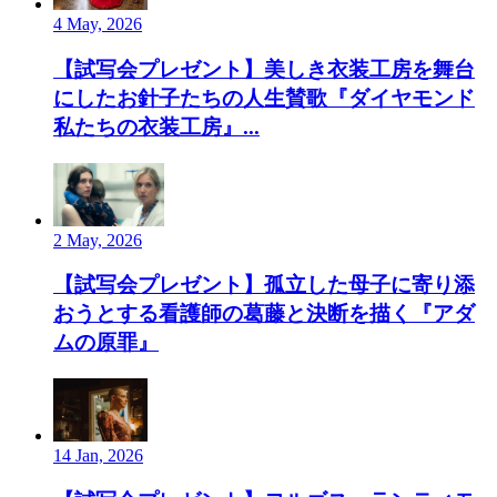
4 May, 2026
【試写会プレゼント】美しき衣装工房を舞台
にしたお針子たちの人生賛歌『ダイヤモンド
私たちの衣装工房』...
2 May, 2026
【試写会プレゼント】孤立した母子に寄り添
おうとする看護師の葛藤と決断を描く『アダ
ムの原罪』
14 Jan, 2026