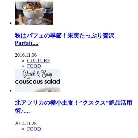
秋はパフェの季節！果実たっぷり贅沢
Parfait....
2016.11.06
CULTURE
FOOD
北アフリカの極小主食！”クスクス”絶品活用
術♪....
2014.11.28
FOOD