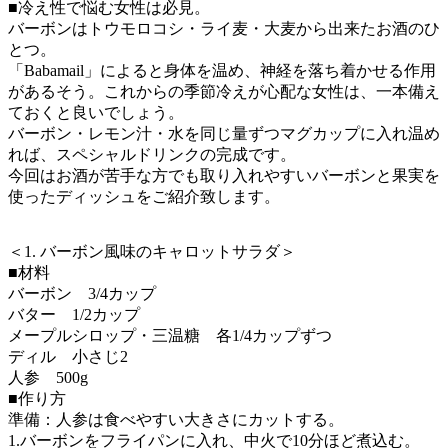
■冷え性で悩む女性は必見。
バーボンはトウモロコシ・ライ麦・大麦から出来たお酒のひ
とつ。
「Babamail」によると身体を温め、神経を落ち着かせる作用
があるそう。これからの季節冷えが心配な女性は、一本備え
ておくと良いでしょう。
バーボン・レモン汁・水を同じ量ずつマグカップに入れ温め
れば、スペシャルドリンクの完成です。
今回はお酒が苦手な方でも取り入れやすいバーボンと果実を
使ったディッシュをご紹介致します。
＜1. バーボン風味のキャロットサラダ＞
■材料
バーボン 3/4カップ
バター 1/2カップ
メープルシロップ・三温糖 各1/4カップずつ
ディル 小さじ2
人参 500g
■作り方
準備：人参は食べやすい大きさにカットする。
1.バーボンをフライパンに入れ、中火で10分ほど煮込む。