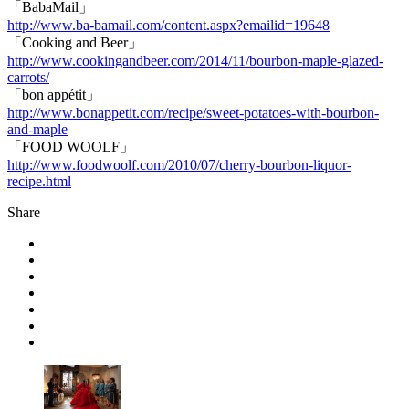
「BabaMail」
http://www.ba-bamail.com/content.aspx?emailid=19648
「Cooking and Beer」
http://www.cookingandbeer.com/2014/11/bourbon-maple-glazed-
carrots/
「bon appétit」
http://www.bonappetit.com/recipe/sweet-potatoes-with-bourbon-
and-maple
「FOOD WOOLF」
http://www.foodwoolf.com/2010/07/cherry-bourbon-liquor-
recipe.html
Share