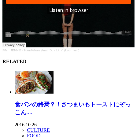
Fife
·
JENNIE - Handlebars (feat. Dua Lipa) (Loop ver.)
RELATED
食パンの終焉？！さつまいもトーストにぞっ
こん....
2016.10.26
CULTURE
FOOD