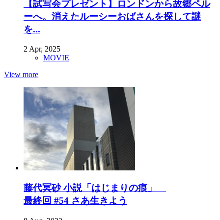
【試写会プレゼント】ロンドンから故郷ペル
ーへ。消えたルーシーおばさんを探して謎
を...
2 Apr, 2025
MOVIE
View more
藤代冥砂 小説「はじまりの痕」
最終回 #54 さあ生きよう