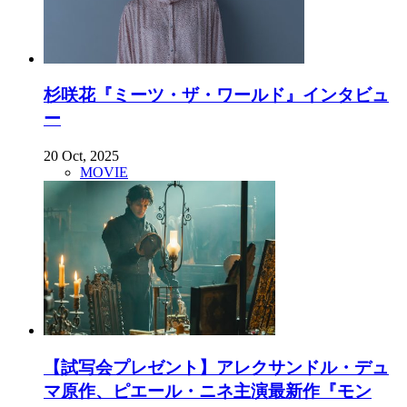
杉咲花『ミーツ・ザ・ワールド』インタビュ
ー
20 Oct, 2025
MOVIE
【試写会プレゼント】アレクサンドル・デュ
マ原作、ピエール・ニネ主演最新作『モン