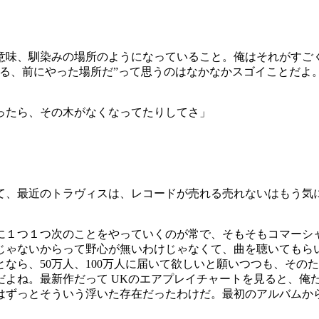
意味、馴染みの場所のようになっていること。俺はそれがすご
てる、前にやった場所だ”って思うのはなかなかスゴイことだよ
ったら、その木がなくなってたりしてさ」
て、最近のトラヴィスは、レコードが売れる売れないはもう気
に１つ１つ次のことをやっていくのが常で、そもそもコマーシ
じゃないからって野心が無いわけじゃなくて、曲を聴いてもら
なら、50万人、100万人に届いて欲しいと願いつつも、その
よね。最新作だって UKのエアプレイチャートを見ると、俺た
はずっとそういう浮いた存在だったわけだ。最初のアルバムか