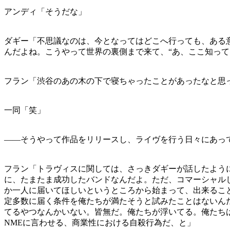
アンディ「そうだな」
ダギー「不思議なのは、今となってはどこへ行っても、ある
んだよね。こうやって世界の裏側まで来て、“あ、ここ知っ
フラン「渋谷のあの木の下で寝ちゃったことがあったなと思
一同「笑」
――そうやって作品をリリースし、ライヴを行う日々にあっ
フラン「トラヴィスに関しては、さっきダギーが話したよう
に、たまたま成功したバンドなんだよ。ただ、コマーシャル
か一人に届いてほしいというところから始まって、出来ること
定多数に届く条件を俺たちが満たそうと試みたことはないんだ
てるやつなんかいない。皆無だ。俺たちが浮いてる。俺たち
NMEに言わせる、商業性における自殺行為だ、と」