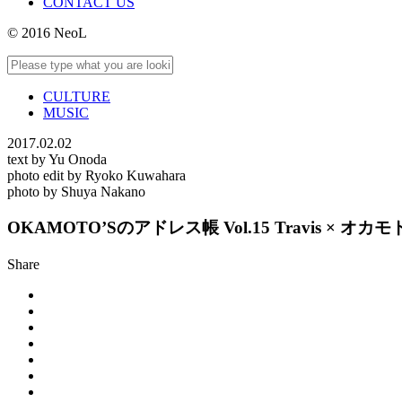
CONTACT US
© 2016 NeoL
CULTURE
MUSIC
2017.02.02
text by Yu Onoda
photo edit by Ryoko Kuwahara
photo by Shuya Nakano
OKAMOTO’Sのアドレス帳 Vol.15 Travis × オカ
Share