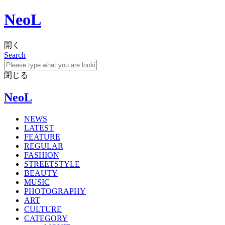
NeoL
開く
Search
閉じる
NeoL
NEWS
LATEST
FEATURE
REGULAR
FASHION
STREETSTYLE
BEAUTY
MUSIC
PHOTOGRAPHY
ART
CULTURE
CATEGORY