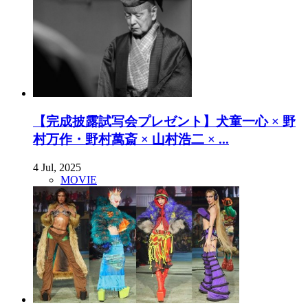
【完成披露試写会プレゼント】犬童一心 × 野
村万作・野村萬斎 × 山村浩二 × ...
4 Jul, 2025
MOVIE