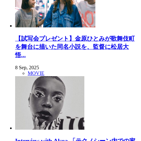
【試写会プレゼント】金原ひとみが歌舞伎町
を舞台に描いた同名小説を、監督に松居大
悟...
8 Sep, 2025
MOVIE
Interview with Akua 「テクノシーン内での家