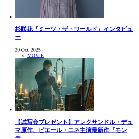
杉咲花『ミーツ・ザ・ワールド』インタビュ
ー
20 Oct, 2025
MOVIE
【試写会プレゼント】アレクサンドル・デュ
マ原作、ピエール・ニネ主演最新作『モン
テ...