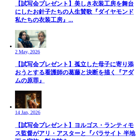
【試写会プレゼント】美しき衣装工房を舞台
にしたお針子たちの人生賛歌『ダイヤモンド
私たちの衣装工房』...
2 May, 2026
【試写会プレゼント】孤立した母子に寄り添
おうとする看護師の葛藤と決断を描く『アダ
ムの原罪』
14 Jan, 2026
【試写会プレゼント】ヨルゴス・ランティモ
ス監督がアリ・アスターと『パラサイト 半地