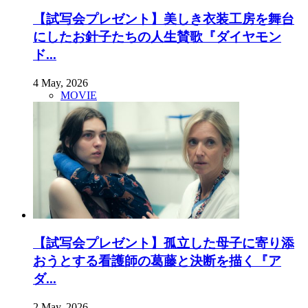
【試写会プレゼント】美しき衣装工房を舞台
にしたお針子たちの人生賛歌『ダイヤモン
ド...
4 May, 2026
MOVIE
【試写会プレゼント】孤立した母子に寄り添
おうとする看護師の葛藤と決断を描く『ア
ダ...
2 May, 2026