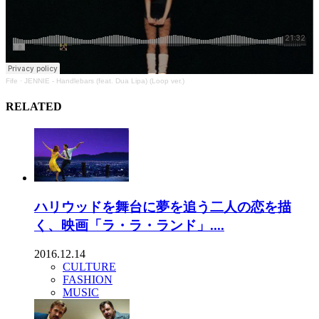
Fife
·
JENNIE - Handlebars (feat. Dua Lipa) (Loop ver.)
RELATED
ハリウッドを舞台に夢を追う二人の恋を描
く、映画「ラ・ラ・ランド」....
2016.12.14
CULTURE
FASHION
MUSIC