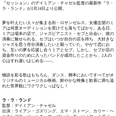
『セッション』のデイミアン・チャゼル監督の最新作『ラ・
ラ・ランド』が2月24日より公開。
夢を叶えたい人々が集まる街・ロサンゼルス。女優志望のミ
アは何度オーディションを受けても落ちてばかり。ある日、
ミアは場末の店で、ジャズピアニスト・セブと出会い、彼の
演奏に魅せられる。セブはいつか自分の店を持ち、大好きな
ジャズを思う存分演奏したいと願っていた。やがて恋にお
ち、互いの夢を応援し合うミアとセブ。しかし、セブが店の
資金作りのために入ったバンドが成功したことから、2人の
心はすれ違いはじめる――。
物語を彩る歌はもちろん、ダンス、脚本においてすべてがオ
リジナルのミュージカル映画。鮮やかな映像と歓喜に満ち溢
れた世界観にワクワクしっぱなし！
ラ・ラ・ランド
監督：デイミアン・チャゼル
出演：ライアン・ゴズリング、エマ・ストーン、カリー・ヘ