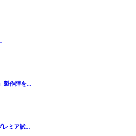
』
作陣を...
ミア試...