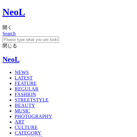
NeoL
開く
Search
閉じる
NeoL
NEWS
LATEST
FEATURE
REGULAR
FASHION
STREETSTYLE
BEAUTY
MUSIC
PHOTOGRAPHY
ART
CULTURE
CATEGORY