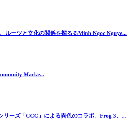
と文化の関係を探るるMinh Ngoc Nguye...
munity Marke...
リーズ「CCC」による異色のコラボ。Frog 3、...