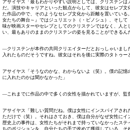
アサイヤス「最もわかりやすい説明としては、クリステンは
だ。演技やキャリアといった観点からして、彼女はセレブ文
た作品の中で、そのようなセレブ文化から距離を置いている
女たちの舞台～』ではジュリエット（・ビノシュ）、そして
味が映画スターやセレブとしてのクリステンではなく、人と
い、最もありのままのクリステンの姿を見ることができるん
—クリステンが本作の共同クリエイターだとおっしゃいまし
入れたものだそうですね。彼女はそれを後に実際のタトゥー
アサイヤス「そうなのかな、わからないよ（笑）。僕の記憶
に入れたのかは聞かなかった」
—これまでに作品の中で多くの女性を描かれていますが、監
アサイヤス「難しい質問だね。僕は女性にインスパイアされ
ただけで（笑）。それはさておき、僕は自分がなぜ女性にイ
歴史上の事件は、女性たちがそれまで持っていなかったステ
ちのポジションを、自分たちの手で改めて獲得している、そ