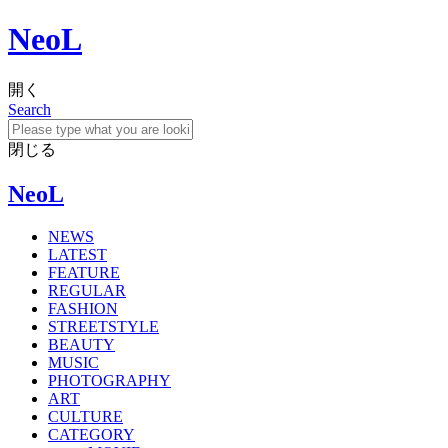
NeoL
開く
Search
閉じる
NeoL
NEWS
LATEST
FEATURE
REGULAR
FASHION
STREETSTYLE
BEAUTY
MUSIC
PHOTOGRAPHY
ART
CULTURE
CATEGORY