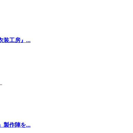
工房』...
』
作陣を...