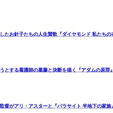
たお針子たちの人生賛歌『ダイヤモンド 私たちの衣装
うとする看護師の葛藤と決断を描く『アダムの原罪
督がアリ・アスターと『パラサイト 半地下の家族』製