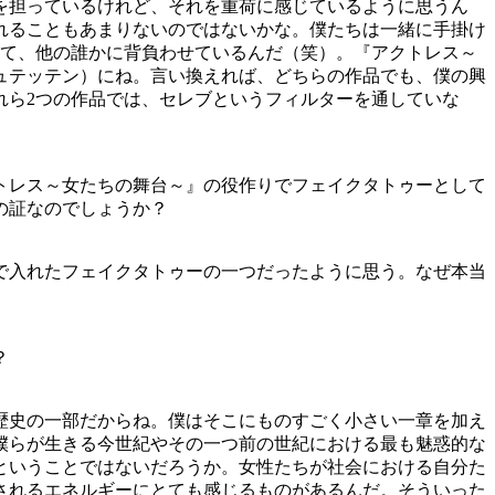
を担っているけれど、それを重荷に感じているように思うん
れることもあまりないのではないかな。僕たちは一緒に手掛け
して、他の誰かに背負わせているんだ（笑）。『アクトレス～
ュテッテン）にね。言い換えれば、どちらの作品でも、僕の興
れら2つの作品では、セレブというフィルターを通していな
トレス～女たちの舞台～』の役作りでフェイクタトゥーとして
の証なのでしょうか？
で入れたフェイクタトゥーの一つだったように思う。なぜ本当
？
歴史の一部だからね。僕はそこにものすごく小さい一章を加え
僕らが生きる今世紀やその一つ前の世紀における最も魅惑的な
ということではないだろうか。女性たちが社会における自分た
されるエネルギーにとても感じるものがあるんだ。そういった