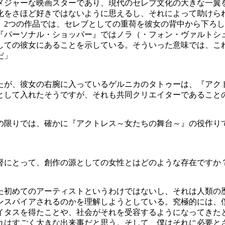
メジャーな映画スターであり、現代のセレブ文化の大きな一翼
化をさほど好きではないように思えるし、それによって助けら
。2つの作品では、セレブとしての重荷を彼女の背中から下ろ
『パーソナル・ショッパー』ではノラ（・フォン・ヴァルトシ
しての彼女にあることを示している。そういった意味では、こ
だ」
たが、彼女の右腕に入っているゲルニカのタトゥーは、『アク
として入れたそうですが、それも共同クリエイターであること
の限りでは、確かに『アクトレス～女たちの舞台～』の役作り
督にとって、創作の源としての女性とはどのような存在ですか
た初めてのアーティストというわけではないし、それは人類の
ンスパイアされるのかを理解しようとしている。究極的には、
イタスを得たことや、社会がそれを受容するようになってきた
れはすごく大きな出来事だと思う。そして、僕はそれに必要と