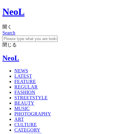
NeoL
開く
Search
閉じる
NeoL
NEWS
LATEST
FEATURE
REGULAR
FASHION
STREETSTYLE
BEAUTY
MUSIC
PHOTOGRAPHY
ART
CULTURE
CATEGORY