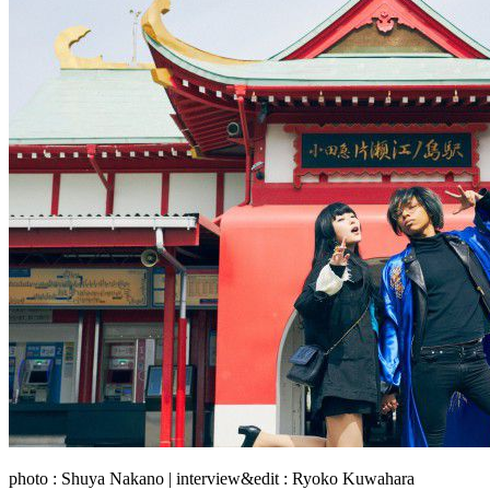
photo : Shuya Nakano | interview&edit : Ryoko Kuwahara