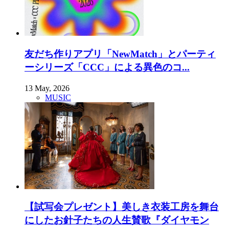
友だち作りアプリ「NewMatch」とパーティ
ーシリーズ「CCC」による異色のコ...
13 May, 2026
MUSIC
【試写会プレゼント】美しき衣装工房を舞台
にしたお針子たちの人生賛歌『ダイヤモン