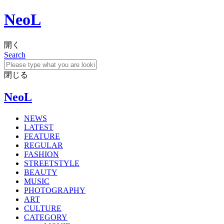
NeoL
開く
Search
閉じる
NeoL
NEWS
LATEST
FEATURE
REGULAR
FASHION
STREETSTYLE
BEAUTY
MUSIC
PHOTOGRAPHY
ART
CULTURE
CATEGORY