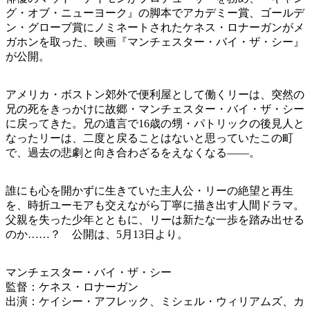
グ・オブ・ニューヨーク』の脚本でアカデミー賞、ゴールデ
ン・グローブ賞にノミネートされたケネス・ロナーガンがメ
ガホンを取った、映画『マンチェスター・バイ・ザ・シー』
が公開。
アメリカ・ボストン郊外で便利屋として働くリーは、突然の
兄の死をきっかけに故郷・マンチェスター・バイ・ザ・シー
に戻ってきた。兄の遺言で16歳の甥・パトリックの後見人と
なったリーは、二度と戻ることはないと思っていたこの町
で、過去の悲劇と向き合わざるをえなくなる――。
誰にも心を開かずに生きていた主人公・リーの絶望と再生
を、時折ユーモアも交えながら丁寧に描き出す人間ドラマ。
父親を失った少年とともに、リーは新たな一歩を踏み出せる
のか……？ 公開は、5月13日より。
マンチェスター・バイ・ザ・シー
監督：ケネス・ロナーガン
出演：ケイシー・アフレック、ミシェル・ウィリアムズ、カ