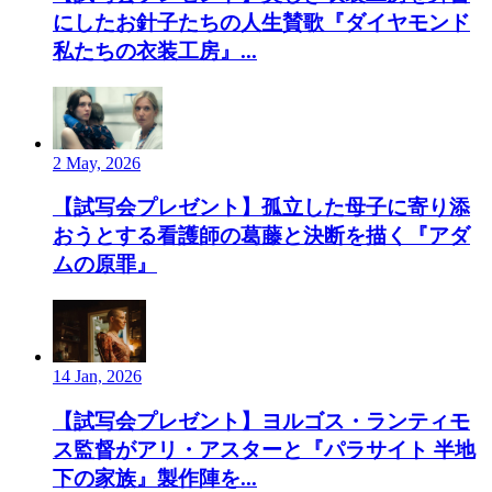
にしたお針子たちの人生賛歌『ダイヤモンド
私たちの衣装工房』...
2 May, 2026
【試写会プレゼント】孤立した母子に寄り添
おうとする看護師の葛藤と決断を描く『アダ
ムの原罪』
14 Jan, 2026
【試写会プレゼント】ヨルゴス・ランティモ
ス監督がアリ・アスターと『パラサイト 半地
下の家族』製作陣を...