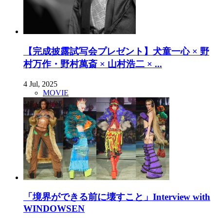
【完成披露試写会プレゼント】犬童一心 × 野
村万作・野村萬斎 × 山村浩二 × ...
4 Jul, 2025
MOVIE
「境界ができる前に壊すこと」Interview with
WINDOWSEN