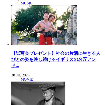
MUSIC
【試写会プレゼント】社会の片隅に生きる人
びとの姿を映し続けるイギリスの名匠アン
ド...
30 Jul, 2025
MOVIE