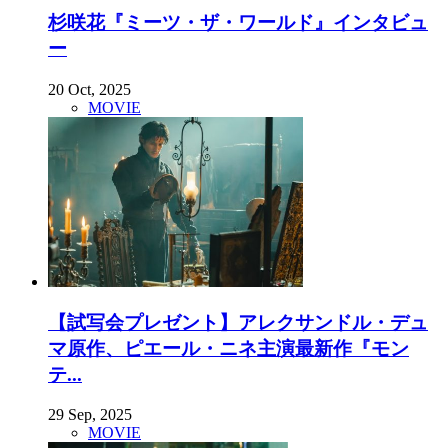
杉咲花『ミーツ・ザ・ワールド』インタビュ
ー
20 Oct, 2025
MOVIE
【試写会プレゼント】アレクサンドル・デュ
マ原作、ピエール・ニネ主演最新作『モン
テ...
29 Sep, 2025
MOVIE