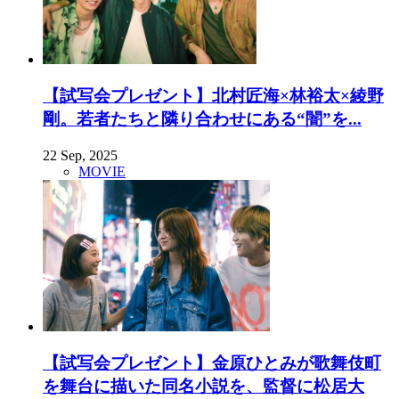
【試写会プレゼント】北村匠海×林裕太×綾野
剛。若者たちと隣り合わせにある“闇”を...
22 Sep, 2025
MOVIE
【試写会プレゼント】金原ひとみが歌舞伎町
を舞台に描いた同名小説を、監督に松居大