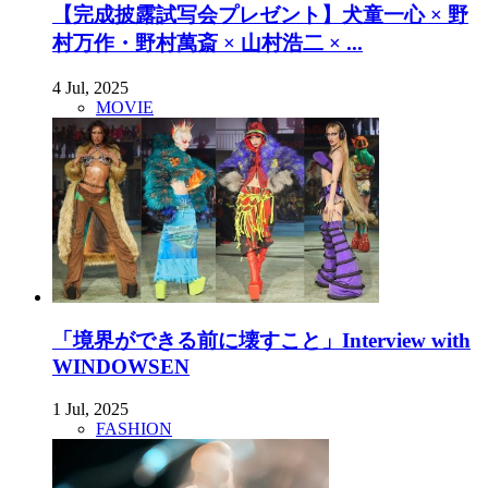
【完成披露試写会プレゼント】犬童一心 × 野
村万作・野村萬斎 × 山村浩二 × ...
4 Jul, 2025
MOVIE
「境界ができる前に壊すこと」Interview with
WINDOWSEN
1 Jul, 2025
FASHION