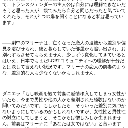
て、トランスジェンダーの主人公は自分には理解できないだ
ろうと思った人が、観てみたら自分と同じだったと気づいて
くれたら、それが1つの扉を開くことになると私は思ってい
ます」
——劇中のマリーナは、亡くなった恋人の遺族から差別や偏
見を浴びせられ、彼と暮らしていた部屋から追い出され、お
別れすらさせてもらえません。少しずつ変化してきていると
はいえ、日本でもまだLGBTコミュニティへの理解が十分だ
とは決して言えない状況です。マリーナの恋人の前妻のよう
な、差別的な人も少なくないかもしれません。
ダニエラ「もし映画を観て前妻に感情移入してしまう女性が
いたら、今まで男性や他の人から差別された経験はないのか
聞いてみたいです。もしかしたら、そういった差別に気づか
ないようにしているのかもしれないですが、女性性と男性性
の対立にしてしまうと、そこからは憎しみしか生まれませ
ん。前妻はマリーナに『あなたは女ではない』と言います