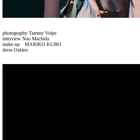
photography Tammy Volpe
interview Nao Machida
make-up MARIKO KUBO
dress Osklen