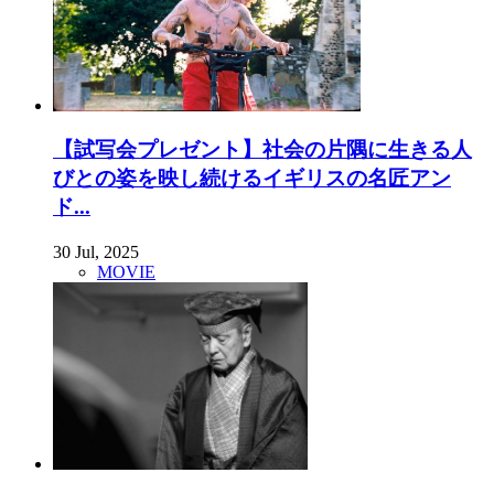
【試写会プレゼント】社会の片隅に生きる人
びとの姿を映し続けるイギリスの名匠アン
ド...
30 Jul, 2025
MOVIE