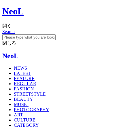
NeoL
開く
Search
閉じる
NeoL
NEWS
LATEST
FEATURE
REGULAR
FASHION
STREETSTYLE
BEAUTY
MUSIC
PHOTOGRAPHY
ART
CULTURE
CATEGORY