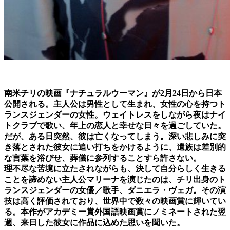
南米チリの映画『ナチュラルウーマン』が2月24日から日本
公開される。主人公は男性として生まれ、女性の心を持つト
ランスジェンダーの女性。ウェイトレスをしながら夜はナイ
トクラブで歌い、年上の恋人と幸せな日々を過ごしていた。
だが、ある日突然、彼は亡くなってしまう。深い悲しみに突
き落とされた彼女に追い打ちをかけるように、遺族は差別的
な言葉を浴びせ、葬儀に参列することすら許さない。
理不尽な苦境に立たされながらも、決して自分らしく生きる
ことを諦めない主人公マリーナを演じたのは、チリ出身のト
ランスジェンダーの女優／歌手、ダニエラ・ヴェガ。その演
技は高く評価されており、世界中で数々の映画賞に輝いてい
る。本作がアカデミー賞外国語映画賞にノミネートされた翌
週、来日した彼女に作品に込めた思いを聞いた。