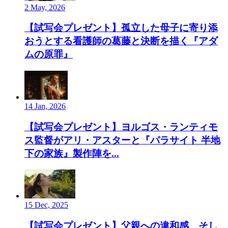
2 May, 2026
【試写会プレゼント】孤立した母子に寄り添
おうとする看護師の葛藤と決断を描く『アダ
ムの原罪』
14 Jan, 2026
【試写会プレゼント】ヨルゴス・ランティモ
ス監督がアリ・アスターと『パラサイト 半地
下の家族』製作陣を...
15 Dec, 2025
【試写会プレゼント】父親への違和感、そし