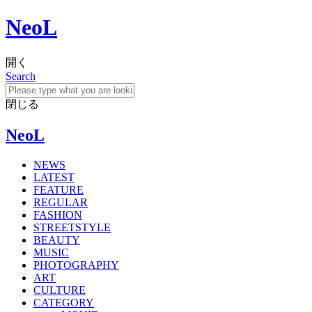
NeoL
開く
Search
閉じる
NeoL
NEWS
LATEST
FEATURE
REGULAR
FASHION
STREETSTYLE
BEAUTY
MUSIC
PHOTOGRAPHY
ART
CULTURE
CATEGORY