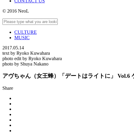
CONTACT US
© 2016 NeoL
CULTURE
MUSIC
2017.05.14
text by Ryoko Kuwahara
photo edit by Ryoko Kuwahara
photo by Shuya Nakano
アヴちゃん（女王蜂）「デートはライトに」 Vol.6
Share