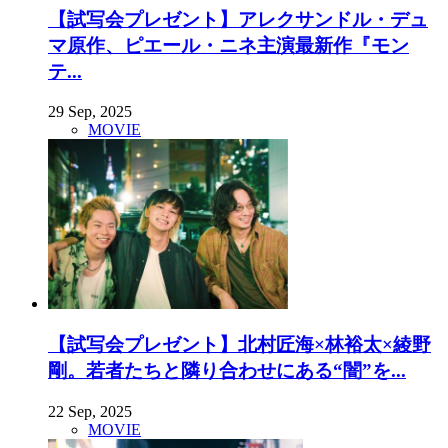
【試写会プレゼント】アレクサンドル・デュ
マ原作、ピエール・ニネ主演最新作『モン
テ...
29 Sep, 2025
MOVIE
【試写会プレゼント】北村匠海×林裕太×綾野
剛。若者たちと隣り合わせにある“闇”を...
22 Sep, 2025
MOVIE