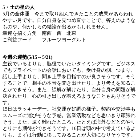
5・土の星の人
5月の全体運 今まで取り組んできたことの成果があらわれ
やすい月です。自分自身を見つめ直すことで、答えのような
ものや、何かしらの結論が出るかもしれません。
幸運を招く方角 南西 西 北東
ご利益フード フルーツヨーグルト
今週の運勢(5/15～5/21)
主役でいるよりも、脇役でいたいタイミングです。ビジネス
でもプライベートの会話においても、受け身の側、つまり、
話し上手よりも、聞き上手を目指すのが良さそうです。そう
することで、相手の本音を聞き出せたり、より考えを知るこ
とができそう。また、誤解が解けたり、自分自身の問題が解
決されたり、心の引き出しが増えるようなこともありそうで
す。
15日はラッキーデー。社交運が好調の様子。契約や交渉事も
スムーズに運びそうな予感。営業活動なども思いきり頑張れ
そう。また、遠く離れたところ、たとえば海外などとのやり
とりにも期待ができそうです。16日は頭の中で考えているよ
りも、まずは行動に移してみることが大切になりそうです。