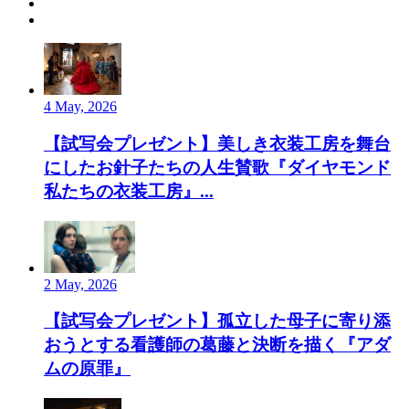
4 May, 2026
【試写会プレゼント】美しき衣装工房を舞台
にしたお針子たちの人生賛歌『ダイヤモンド
私たちの衣装工房』...
2 May, 2026
【試写会プレゼント】孤立した母子に寄り添
おうとする看護師の葛藤と決断を描く『アダ
ムの原罪』