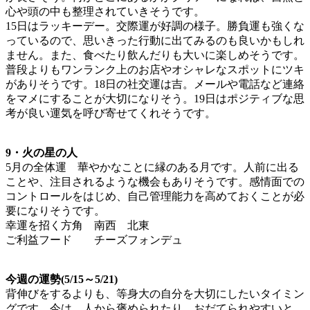
心や頭の中も整理されていきそうです。
15日はラッキーデー。交際運が好調の様子。勝負運も強くな
っているので、思いきった行動に出てみるのも良いかもしれ
ません。また、食べたり飲んだりも大いに楽しめそうです。
普段よりもワンランク上のお店やオシャレなスポットにツキ
がありそうです。18日の社交運は吉。メールや電話など連絡
をマメにすることが大切になりそう。19日はポジティブな思
考が良い運気を呼び寄せてくれそうです。
9・火の星の人
5月の全体運 華やかなことに縁のある月です。人前に出る
ことや、注目されるような機会もありそうです。感情面での
コントロールをはじめ、自己管理能力を高めておくことが必
要になりそうです。
幸運を招く方角 南西 北東
ご利益フード チーズフォンデュ
今週の運勢(5/15～5/21)
背伸びをするよりも、等身大の自分を大切にしたいタイミン
グです。今は、人から褒められたり、おだてられやすいと