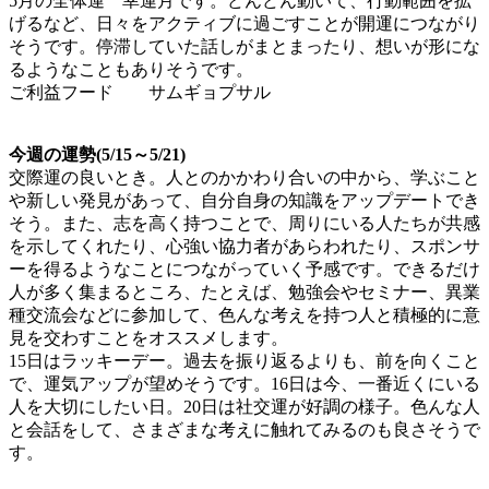
5月の全体運 幸運月です。どんどん動いて、行動範囲を拡
げるなど、日々をアクティブに過ごすことが開運につながり
そうです。停滞していた話しがまとまったり、想いが形にな
るようなこともありそうです。
ご利益フード サムギョプサル
今週の運勢(5/15～5/21)
交際運の良いとき。人とのかかわり合いの中から、学ぶこと
や新しい発見があって、自分自身の知識をアップデートでき
そう。また、志を高く持つことで、周りにいる人たちが共感
を示してくれたり、心強い協力者があらわれたり、スポンサ
ーを得るようなことにつながっていく予感です。できるだけ
人が多く集まるところ、たとえば、勉強会やセミナー、異業
種交流会などに参加して、色んな考えを持つ人と積極的に意
見を交わすことをオススメします。
15日はラッキーデー。過去を振り返るよりも、前を向くこと
で、運気アップが望めそうです。16日は今、一番近くにいる
人を大切にしたい日。20日は社交運が好調の様子。色んな人
と会話をして、さまざまな考えに触れてみるのも良さそうで
す。