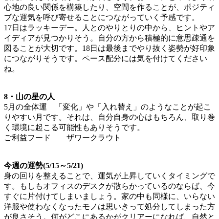
心地の良い関係を構築したり、空間を作ることが、ポジティ
ブな運気を呼び寄せることにつながっていく予感です。
17日はラッキーデー。人とのやりとりの中から、ヒントやア
イディアが見つかりそう。自分の方から積極的に意思疎通を
図ることが大切です。18日は最後までやり抜く姿勢が好印象
につながりそうです。ペース配分には気を付けてください
ね。
8・山の星の人
5月の全体運 「変化」や「入れ替え」のようなことが起こ
りやすい月です。それは、自分自身の心はもちろん、取り巻
く環境に起こる可能性もありそうです。
ご利益フード ザワークラウト
今週の運勢(5/15～5/21)
身の回りを整えることで、運気が上昇していくタイミングで
す。もしもオフィスのデスクが散らかっているのならば、今
すぐに片付けてしまいましょう。家の中も同様に、いらない
洋服や使わなくなったモノは思いきって処分してしまった方
が良さそう。何がどこにあるかがクリアーになれば、自然と