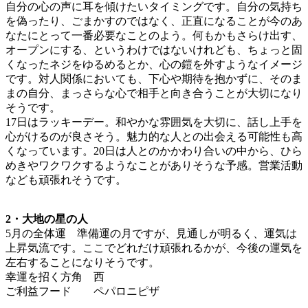
自分の心の声に耳を傾けたいタイミングです。自分の気持ち
を偽ったり、ごまかすのではなく、正直になることが今のあ
なたにとって一番必要なことのよう。何もかもさらけ出す、
オープンにする、というわけではないけれども、ちょっと固
くなったネジをゆるめるとか、心の鎧を外すようなイメージ
です。対人関係においても、下心や期待を抱かずに、そのま
まの自分、まっさらな心で相手と向き合うことが大切になり
そうです。
17日はラッキーデー。和やかな雰囲気を大切に、話し上手を
心がけるのが良さそう。魅力的な人との出会える可能性も高
くなっています。20日は人とのかかわり合いの中から、ひら
めきやワクワクするようなことがありそうな予感。営業活動
なども頑張れそうです。
2・大地の星の人
5月の全体運 準備運の月ですが、見通しが明るく、運気は
上昇気流です。ここでどれだけ頑張れるかが、今後の運気を
左右することになりそうです。
幸運を招く方角 西
ご利益フード ペパロニピザ