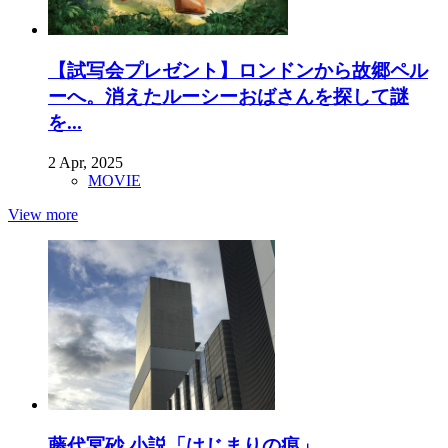
【試写会プレゼント】ロンドンから故郷ペル
ーへ。消えたルーシーおばさんを探して謎
を...
2 Apr, 2025
MOVIE
View more
藤代冥砂 小説「はじまりの痕」