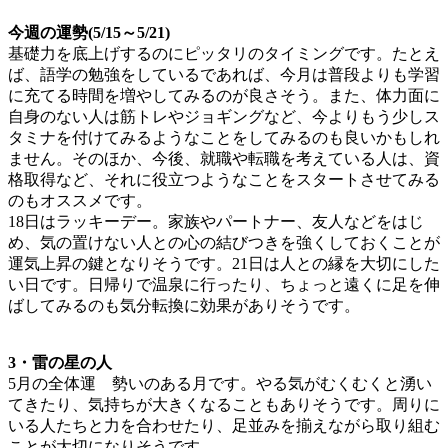
今週の運勢(5/15～5/21)
基礎力を底上げするのにピッタリのタイミングです。たとえ
ば、語学の勉強をしているであれば、今月は普段よりも学習
に充てる時間を増やしてみるのが良さそう。また、体力面に
自身のない人は筋トレやジョギングなど、今よりもう少しス
タミナを付けてみるようなことをしてみるのも良いかもしれ
ません。そのほか、今後、就職や転職を考えている人は、資
格取得など、それに役立つようなことをスタートさせてみる
のもオススメです。
18日はラッキーデー。家族やパートナー、友人などをはじ
め、気の置けない人との心の結びつきを強くしておくことが
運気上昇の鍵となりそうです。21日は人との縁を大切にした
い日です。日帰りで温泉に行ったり、ちょっと遠くに足を伸
ばしてみるのも気分転換に効果がありそうです。
3・雷の星の人
5月の全体運 勢いのある月です。やる気がむくむくと湧い
てきたり、気持ちが大きくなることもありそうです。周りに
いる人たちと力を合わせたり、足並みを揃えながら取り組む
ことが大切になりそうです。