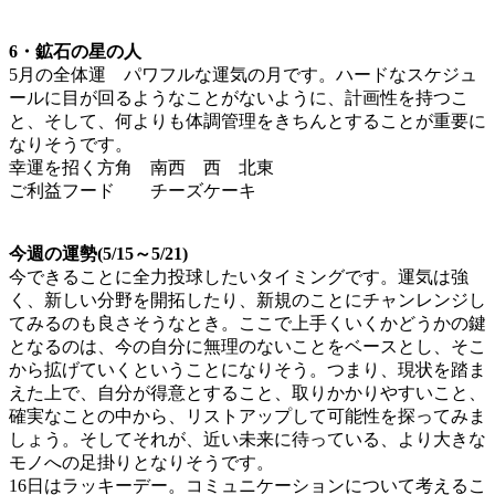
6・鉱石の星の人
5月の全体運 パワフルな運気の月です。ハードなスケジュ
ールに目が回るようなことがないように、計画性を持つこ
と、そして、何よりも体調管理をきちんとすることが重要に
なりそうです。
幸運を招く方角 南西 西 北東
ご利益フード チーズケーキ
今週の運勢(5/15～5/21)
今できることに全力投球したいタイミングです。運気は強
く、新しい分野を開拓したり、新規のことにチャンレンジし
てみるのも良さそうなとき。ここで上手くいくかどうかの鍵
となるのは、今の自分に無理のないことをベースとし、そこ
から拡げていくということになりそう。つまり、現状を踏ま
えた上で、自分が得意とすること、取りかかりやすいこと、
確実なことの中から、リストアップして可能性を探ってみま
しょう。そしてそれが、近い未来に待っている、より大きな
モノへの足掛りとなりそうです。
16日はラッキーデー。コミュニケーションについて考えるこ