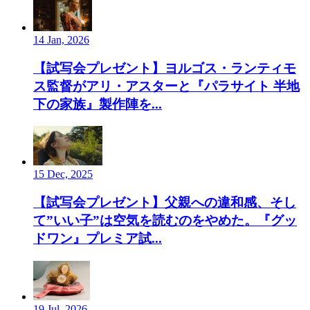
14 Jan, 2026
【試写会プレゼント】ヨルゴス・ランティモ
ス監督がアリ・アスターと『パラサイト 半地
下の家族』製作陣を...
15 Dec, 2025
【試写会プレゼント】父親への違和感、そし
て”いい子”は空気を読むのをやめた。『グッ
ドワン』プレミア試...
19 Jul, 2026