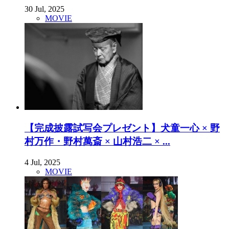
30 Jul, 2025
MOVIE
【完成披露試写会プレゼント】犬童一心 × 野
村万作・野村萬斎 × 山村浩二 × ...
4 Jul, 2025
MOVIE