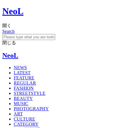
NeoL
開く
Search
閉じる
NeoL
NEWS
LATEST
FEATURE
REGULAR
FASHION
STREETSTYLE
BEAUTY
MUSIC
PHOTOGRAPHY
ART
CULTURE
CATEGORY