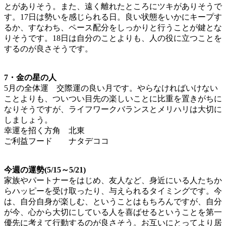
とがありそう。また、遠く離れたところにツキがありそうで
す。17日は勢いを感じられる日。良い状態をいかにキープす
るか、すなわち、ペース配分をしっかりと行うことが鍵とな
りそうです。18日は自分のことよりも、人の役に立つことを
するのが良さそうです。
7・金の星の人
5月の全体運 交際運の良い月です。やらなければいけない
ことよりも、ついつい目先の楽しいことに比重を置きがちに
なりそうですが、ライフワークバランスとメリハリは大切に
しましょう。
幸運を招く方角 北東
ご利益フード ナタデココ
今週の運勢(5/15～5/21)
家族やパートナーをはじめ、友人など、身近にいる人たちか
らハッピーを受け取ったり、与えられるタイミングです。今
は、自分自身が楽しむ、ということはもちろんですが、自分
が今、心から大切にしている人を喜ばせるということを第一
優先に考えて行動するのが良さそう。お互いにとってより居