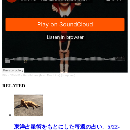
Fife
·
JENNIE - Handlebars (feat. Dua Lipa) (Loop ver.)
RELATED
東洋占星術をもとにした毎週の占い。5/22-