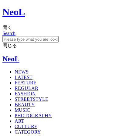
NeoL
開く
Search
閉じる
NeoL
NEWS
LATEST
FEATURE
REGULAR
FASHION
STREETSTYLE
BEAUTY
MUSIC
PHOTOGRAPHY
ART
CULTURE
CATEGORY