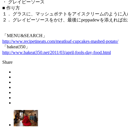
・ グレイビーソース
■ 作り方
１． グラスに、マッシュポテトをアイスクリームのように入
２． グレイビーソースをかけ、最後にpeppadewを添えれば
「MENU&SEARCH」
http://www.recipetineats.com/meatloaf-cupcakes-mashed-potato/
「bakeat350」
http://www.bakeat350.net/2011/03/april-fools-day-food.html
Share