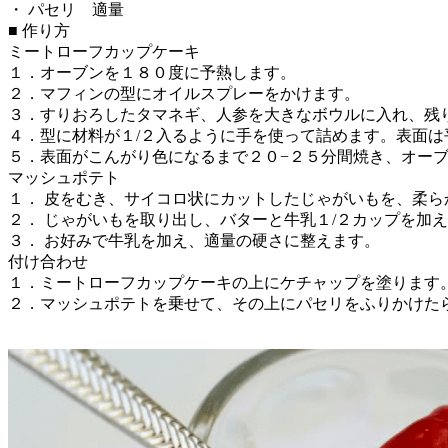
・ パセリ 適量
■ 作り方
ミートローフカップケーキ
１．オーブンを１８０度に予熱します。
２．マフィンの型にオイルスプレーをかけます。
３．すりおろしたタマネギ、人参を大きなボウルに入れ、残
４．型に材料が１/２入るように手を使って詰めます。表面
５．表面がこんがり色になるまで２０−２５分間焼き、オー
マッシュポテト
１． 皮をむき、サイコロ状にカットしたじゃがいもを、柔
２． じゃがいもを取り出し、バターと牛乳１/２カップを加
３． お好みで牛乳を加え、適量の硬さに整えます。
付け合わせ
１．ミートローフカップケーキの上にケチャップを塗ります
２．マッシュポテトを乗せて、その上にパセリをふりかけた