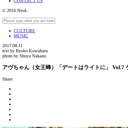
CONTACT US
© 2016 NeoL
CULTURE
MUSIC
2017.08.11
text by Ryoko Kuwahara
photo by Shuya Nakano
アヴちゃん（女王蜂）「デートはライトに」 Vol.
Share