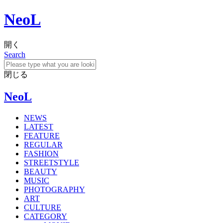
NeoL
開く
Search
閉じる
NeoL
NEWS
LATEST
FEATURE
REGULAR
FASHION
STREETSTYLE
BEAUTY
MUSIC
PHOTOGRAPHY
ART
CULTURE
CATEGORY