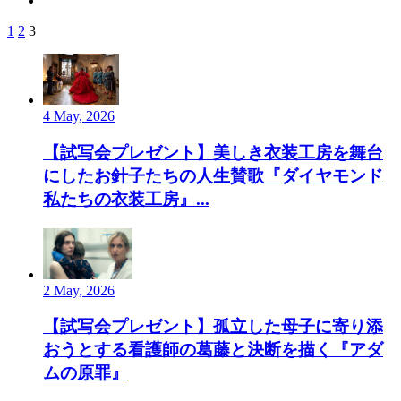
1
2
3
4 May, 2026
【試写会プレゼント】美しき衣装工房を舞台
にしたお針子たちの人生賛歌『ダイヤモンド
私たちの衣装工房』...
2 May, 2026
【試写会プレゼント】孤立した母子に寄り添
おうとする看護師の葛藤と決断を描く『アダ
ムの原罪』