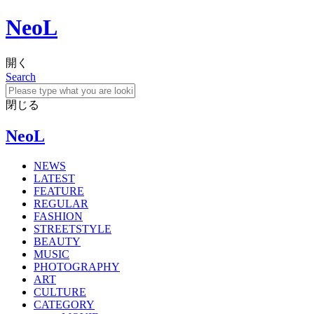
NeoL
開く
Search
閉じる
NeoL
NEWS
LATEST
FEATURE
REGULAR
FASHION
STREETSTYLE
BEAUTY
MUSIC
PHOTOGRAPHY
ART
CULTURE
CATEGORY