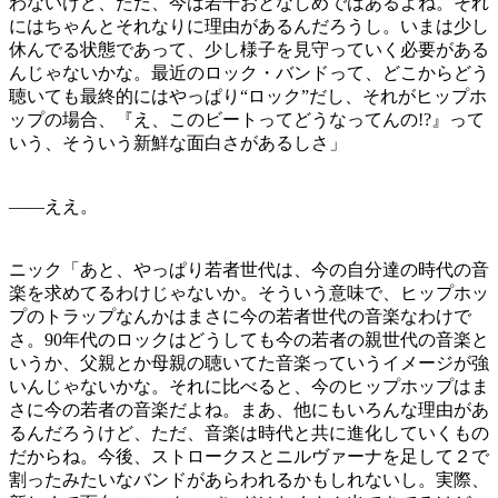
わないけど、ただ、今は若干おとなしめではあるよね。それ
にはちゃんとそれなりに理由があるんだろうし。いまは少し
休んでる状態であって、少し様子を見守っていく必要がある
んじゃないかな。最近のロック・バンドって、どこからどう
聴いても最終的にはやっぱり“ロック”だし、それがヒップホ
ップの場合、『え、このビートってどうなってんの!?』って
いう、そういう新鮮な面白さがあるしさ」
——ええ。
ニック「あと、やっぱり若者世代は、今の自分達の時代の音
楽を求めてるわけじゃないか。そういう意味で、ヒップホッ
プのトラップなんかはまさに今の若者世代の音楽なわけで
さ。90年代のロックはどうしても今の若者の親世代の音楽と
いうか、父親とか母親の聴いてた音楽っていうイメージが強
いんじゃないかな。それに比べると、今のヒップホップはま
さに今の若者の音楽だよね。まあ、他にもいろんな理由があ
るんだろうけど、ただ、音楽は時代と共に進化していくもの
だからね。今後、ストロークスとニルヴァーナを足して２で
割ったみたいなバンドがあらわれるかもしれないし。実際、