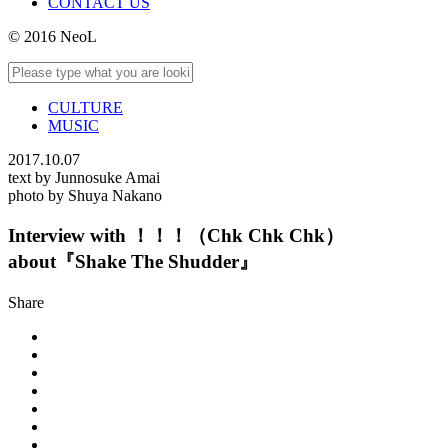
CONTACT US
© 2016 NeoL
CULTURE
MUSIC
2017.10.07
text by Junnosuke Amai
photo by Shuya Nakano
Interview with ！！！（Chk Chk Chk）
about『Shake The Shudder』
Share