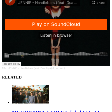
Fife
·
JENNIE - Handlebars (feat. Dua Lipa) (Loop ver.)
RELATED