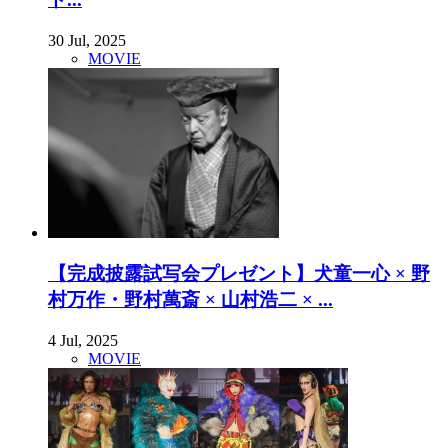
30 Jul, 2025
MOVIE
【完成披露試写会プレゼント】犬童一心 × 野
村万作・野村萬斎 × 山村浩二 × ...
4 Jul, 2025
MOVIE