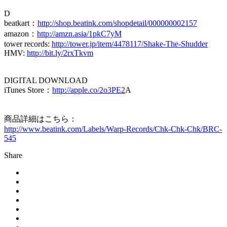
D
beatkart：
http://shop.beatink.com/shopdetail/000000002157
amazon：
http://amzn.asia/1pkC7yM
tower records:
http://tower.jp/item/4478117/Shake-The-Shudder
HMV:
http://bit.ly/2rxTkvm
DIGITAL DOWNLOAD
iTunes Store：
http://apple.co/2o3PE2
A
商品詳細はこちら：
http://www.beatink.com/Labels/Warp-Records/Chk-Chk-Chk/BRC-
545
Share