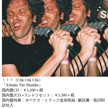
！！！（Chk Chk Chk）
『AShake The Shudder』
国内盤CD：￥2,200＋税
国内盤2CD＋Tシャツセット：￥5,500＋税
国内盤特典：ボーナス・トラック追加収録 / 解説書・歌詞対
訳封入