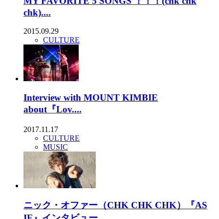
MY FAVORITE 5 SONGS ！！！(chk chk
chk)....
2015.09.29
CULTURE
Interview with MOUNT KIMBIE
about『Lov....
2017.11.17
CULTURE
MUSIC
ニック・オファー（CHK CHK CHK）『AS
IF』インタビュー....