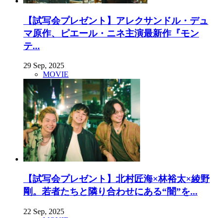
【試写会プレゼント】アレクサンドル・デュ
マ原作、ピエール・ニネ主演最新作『モン
テ...
29 Sep, 2025
MOVIE
【試写会プレゼント】北村匠海×林裕太×綾野
剛。若者たちと隣り合わせにある“闇”を...
22 Sep, 2025