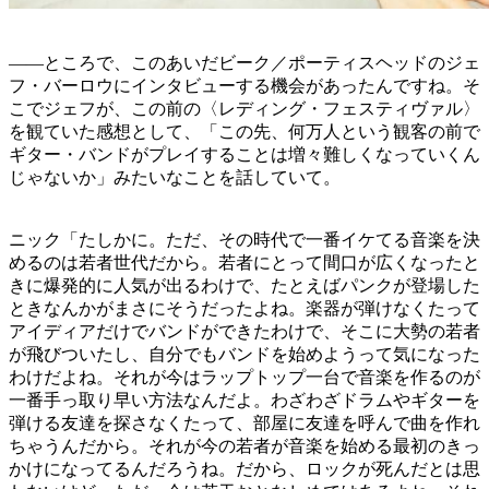
——ところで、このあいだビーク／ポーティスヘッドのジェ
フ・バーロウにインタビューする機会があったんですね。そ
こでジェフが、この前の〈レディング・フェスティヴァル〉
を観ていた感想として、「この先、何万人という観客の前で
ギター・バンドがプレイすることは増々難しくなっていくん
じゃないか」みたいなことを話していて。
ニック「たしかに。ただ、その時代で一番イケてる音楽を決
めるのは若者世代だから。若者にとって間口が広くなったと
きに爆発的に人気が出るわけで、たとえばパンクが登場した
ときなんかがまさにそうだったよね。楽器が弾けなくたって
アイディアだけでバンドができたわけで、そこに大勢の若者
が飛びついたし、自分でもバンドを始めようって気になった
わけだよね。それが今はラップトップ一台で音楽を作るのが
一番手っ取り早い方法なんだよ。わざわざドラムやギターを
弾ける友達を探さなくたって、部屋に友達を呼んで曲を作れ
ちゃうんだから。それが今の若者が音楽を始める最初のきっ
かけになってるんだろうね。だから、ロックが死んだとは思