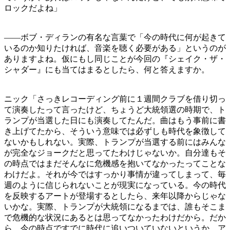
ロックだよね」
——ボブ・ディランの有名な言葉で「今の時代に何が起きて
いるのか知りたければ、音楽を聴く必要がある」というのが
ありますよね。仮にもし同じことが今回の『シェイク・ザ・
シャダー』にも当てはまるとしたら、何と答えますか。
ニック「さっきレコーディング前に１週間クラブを借り切っ
て演奏したって言ったけど、ちょうど大統領選の時期で、ト
ランプが当選した日にも演奏してたんだ。曲はもう事前に書
き上げてたから、そういう意味では必ずしも時代を象徴して
ないかもしれない。実際、トランプが当選する前にはみんな
が完全なジョークだと思ってたわけじゃないか。自分達もそ
の時点ではまだそんなに危機感を抱いてなかったってことな
わけだよ。それが今ではすっかり事情が違ってしまって、毎
週のように信じられないことが現実になっている。今の時代
を反映するアートが登場するとしたら、来年以降からじゃな
いかな。実際、トランプが大統領になるまでは、誰もそこま
で危機的な状況にあるとは思ってなかったわけだから。だか
ら、今の時点ですでに時代に追いついていないというか、ア