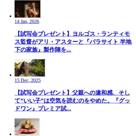
14 Jan, 2026
【試写会プレゼント】ヨルゴス・ランティモ
ス監督がアリ・アスターと『パラサイト 半地
下の家族』製作陣を...
15 Dec, 2025
【試写会プレゼント】父親への違和感、そし
て”いい子”は空気を読むのをやめた。『グッ
ドワン』プレミア試...