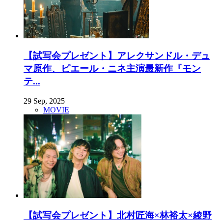
【試写会プレゼント】アレクサンドル・デュ
マ原作、ピエール・ニネ主演最新作『モン
テ...
29 Sep, 2025
MOVIE
【試写会プレゼント】北村匠海×林裕太×綾野