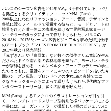
パルコのシーズン広告を2014年AWより手掛けている、パリ
を拠点とするクリエイティブユニットM/M（Paris）。
20年以上にわたりファッション、アート、音楽、デザインと
多岐に渡るフィールドで活躍する彼らと、モードとアートの
境界を超えた唯一無二の表現を続ける世界的写真家ヨーガ
ン・テラーのタッグによって作り上げられた、パルコの
2016AW – 2017SSシーズン広告ビジュアルを収めた特別仕様
のアートブック『TALES FROM THE BLACK FOREST』が
2017年秋より発売開始。
『赤ずきん』や『白雪姫』など数々の傑作グリム童話が生み
だされたドイツ南西部の森林地帯を舞台に、ヨーガン・テラ
ーが講師を務めるニュルンベルク・アートアカデミーの学生
たちとともに、童話をテーマに４つのエピソードを描いた今
回のシーズン広告。ブロンドヘアの少女Liliと奇妙でユニー
クなキャラクターたちによって繰り広げられた現代的なファ
ンタジーストーリーは、多くの話題を呼んだ。
M/M (Paris)によるモノクロのイラストレーションが目を引
く、12インチレコードスリーブ型特別仕様パッケージによる
本書には、ヨーガン・テラーが撮影した4種のビジュアルに