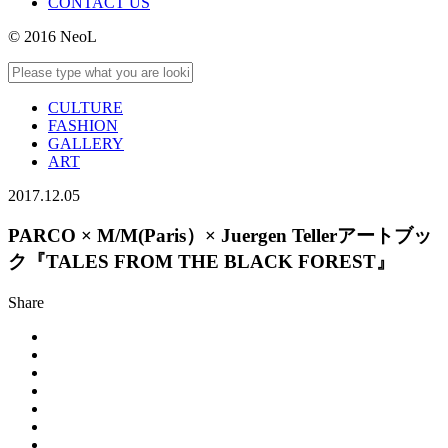
CONTACT US
© 2016 NeoL
CULTURE
FASHION
GALLERY
ART
2017.12.05
PARCO × M/M(Paris）× Juergen Tellerアートブッ
ク『TALES FROM THE BLACK FOREST』
Share