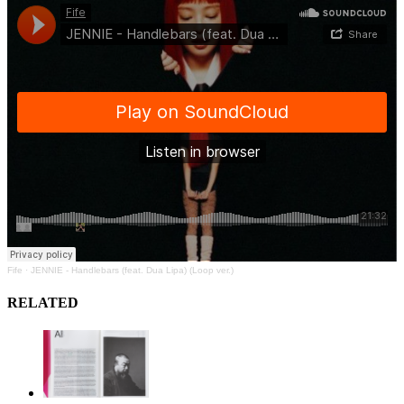
Fife
·
JENNIE - Handlebars (feat. Dua Lipa) (Loop ver.)
RELATED