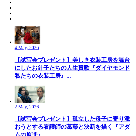
4 May, 2026
【試写会プレゼント】美しき衣装工房を舞台
にしたお針子たちの人生賛歌『ダイヤモンド
私たちの衣装工房』...
2 May, 2026
【試写会プレゼント】孤立した母子に寄り添
おうとする看護師の葛藤と決断を描く『アダ
ムの原罪』