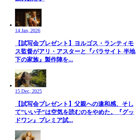
14 Jan, 2026
【試写会プレゼント】ヨルゴス・ランティモ
ス監督がアリ・アスターと『パラサイト 半地
下の家族』製作陣を...
15 Dec, 2025
【試写会プレゼント】父親への違和感、そし
て”いい子”は空気を読むのをやめた。『グッ
ドワン』プレミア試...