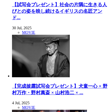
【試写会プレゼント】社会の片隅に生きる人
びとの姿を映し続けるイギリスの名匠アン
ド...
30 Jul, 2025
MOVIE
【完成披露試写会プレゼント】犬童一心 × 野
村万作・野村萬斎 × 山村浩二 × ...
4 Jul, 2025
MOVIE