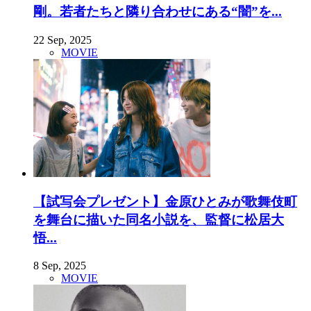
剛。若者たちと隣り合わせにある“闇”を...
22 Sep, 2025
MOVIE
【試写会プレゼント】金原ひとみが歌舞伎町
を舞台に描いた同名小説を、監督に松居大
悟...
8 Sep, 2025
MOVIE