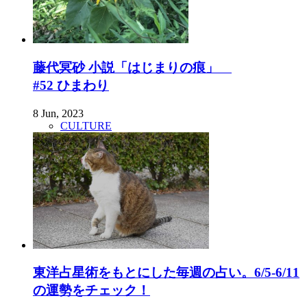
藤代冥砂 小説「はじまりの痕」
#52 ひまわり
8 Jun, 2023
CULTURE
東洋占星術をもとにした毎週の占い。6/5-6/11
の運勢をチェック！