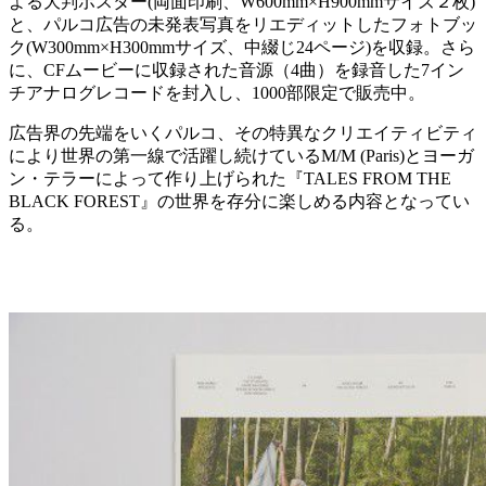
よる大判ポスター(両面印刷、W600mm×H900mmサイズ２枚)
と、パルコ広告の未発表写真をリエディットしたフォトブッ
ク(W300mm×H300mmサイズ、中綴じ24ページ)を収録。さら
に、CFムービーに収録された音源（4曲）を録音した7イン
チアナログレコードを封入し、1000部限定で販売中。
広告界の先端をいくパルコ、その特異なクリエイティビティ
により世界の第一線で活躍し続けているM/M (Paris)とヨーガ
ン・テラーによって作り上げられた『TALES FROM THE
BLACK FOREST』の世界を存分に楽しめる内容となってい
る。