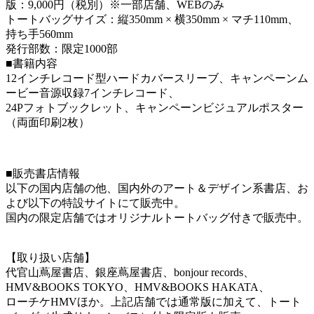
版：9,000円（税別）※一部店舗、WEBのみ
トートバッグサイズ：縦350mm × 横350mm × マチ110mm、
持ち手560mm
発行部数：限定1000部
■書籍内容
12インチレコード型ハードカバースリーブ、キャンペーンム
ービー音源収録7インチレコード、
24Pフォトブックレット、キャンペーンビジュアルポスター
（両面印刷2枚）
■販売書店情報
以下の国内店舗の他、国内外のアート＆デザイン系書店、お
よび以下の特設サイトにて販売中。
国内の限定店舗ではオリジナルトートバッグ付きで販売中。
【取り扱い店舗】
代官山蔦屋書店、銀座蔦屋書店、bonjour records、
HMV&BOOKS TOKYO、HMV&BOOKS HAKATA、
ローチケHMVほか。上記店舗では通常版に加えて、トート