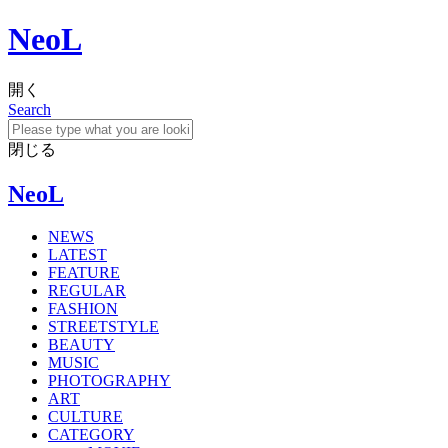
NeoL
開く
Search
閉じる
NeoL
NEWS
LATEST
FEATURE
REGULAR
FASHION
STREETSTYLE
BEAUTY
MUSIC
PHOTOGRAPHY
ART
CULTURE
CATEGORY