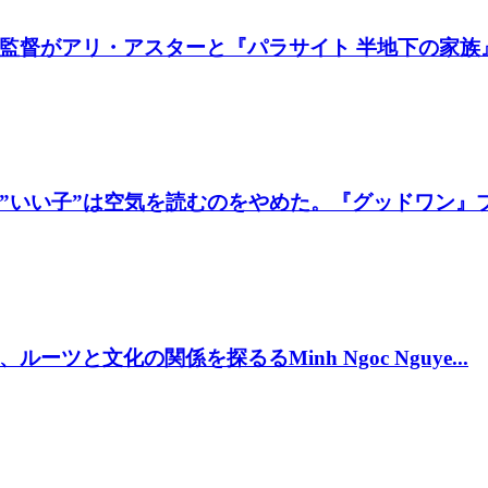
督がアリ・アスターと『パラサイト 半地下の家族』製
いい子”は空気を読むのをやめた。『グッドワン』プレ
と文化の関係を探るるMinh Ngoc Nguye...