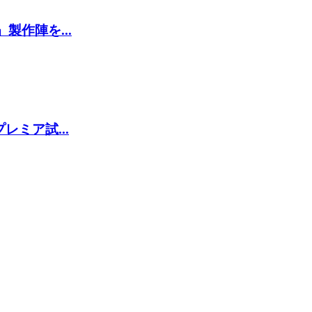
作陣を...
ミア試...