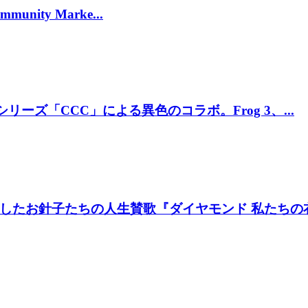
munity Marke...
リーズ「CCC」による異色のコラボ。Frog 3、...
たお針子たちの人生賛歌『ダイヤモンド 私たちの衣装