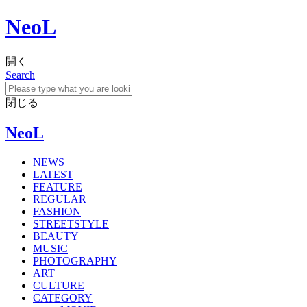
NeoL
開く
Search
閉じる
NeoL
NEWS
LATEST
FEATURE
REGULAR
FASHION
STREETSTYLE
BEAUTY
MUSIC
PHOTOGRAPHY
ART
CULTURE
CATEGORY