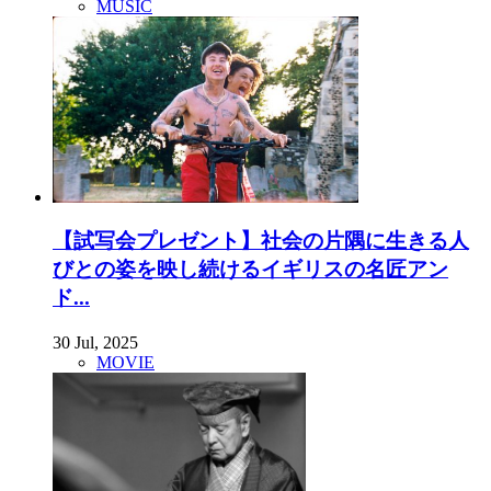
MUSIC
【試写会プレゼント】社会の片隅に生きる人
びとの姿を映し続けるイギリスの名匠アン
ド...
30 Jul, 2025
MOVIE