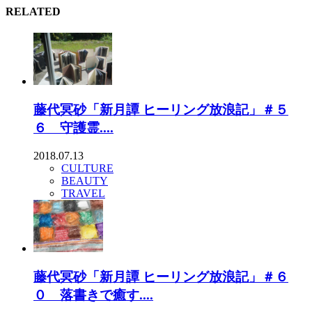
RELATED
藤代冥砂「新月譚 ヒーリング放浪記」＃５
６ 守護霊....
2018.07.13
CULTURE
BEAUTY
TRAVEL
藤代冥砂「新月譚 ヒーリング放浪記」＃６
０ 落書きで癒す....