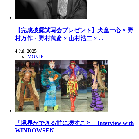
【完成披露試写会プレゼント】犬童一心 × 野
村万作・野村萬斎 × 山村浩二 × ...
4 Jul, 2025
MOVIE
「境界ができる前に壊すこと」Interview with
WINDOWSEN