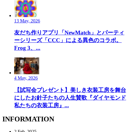
13 May, 2026
友だち作りアプリ「NewMatch」とパーティ
ーシリーズ「CCC」による異色のコラボ。
Frog 3、...
4 May, 2026
【試写会プレゼント】美しき衣装工房を舞台
にしたお針子たちの人生賛歌『ダイヤモンド
私たちの衣装工房』...
INFORMATION
2 Feb, 2025