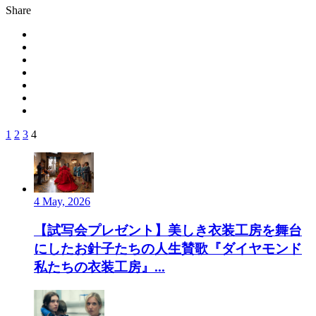
Share
1
2
3
4
4 May, 2026
【試写会プレゼント】美しき衣装工房を舞台
にしたお針子たちの人生賛歌『ダイヤモンド
私たちの衣装工房』...