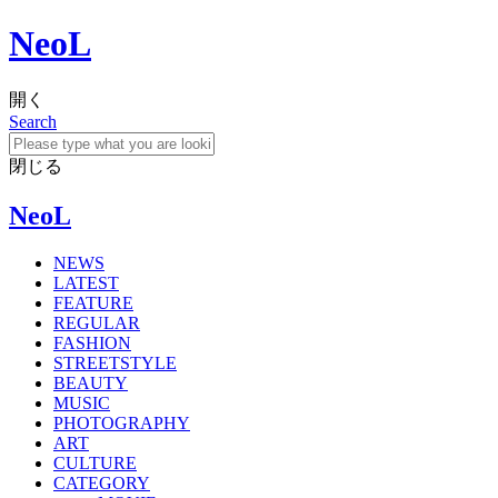
NeoL
開く
Search
閉じる
NeoL
NEWS
LATEST
FEATURE
REGULAR
FASHION
STREETSTYLE
BEAUTY
MUSIC
PHOTOGRAPHY
ART
CULTURE
CATEGORY