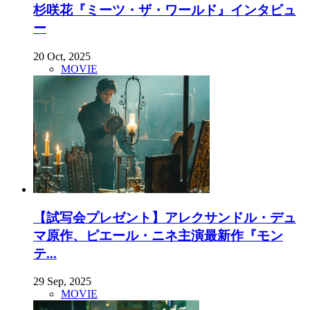
杉咲花『ミーツ・ザ・ワールド』インタビュ
ー
20 Oct, 2025
MOVIE
【試写会プレゼント】アレクサンドル・デュ
マ原作、ピエール・ニネ主演最新作『モン
テ...
29 Sep, 2025
MOVIE