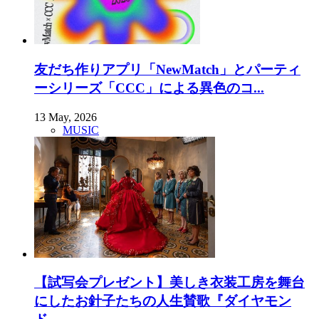
友だち作りアプリ「NewMatch」とパーティ
ーシリーズ「CCC」による異色のコ...
13 May, 2026
MUSIC
【試写会プレゼント】美しき衣装工房を舞台
にしたお針子たちの人生賛歌『ダイヤモン