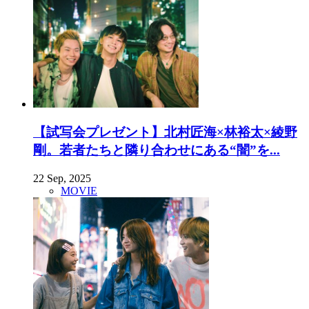
【試写会プレゼント】北村匠海×林裕太×綾野
剛。若者たちと隣り合わせにある“闇”を...
22 Sep, 2025
MOVIE