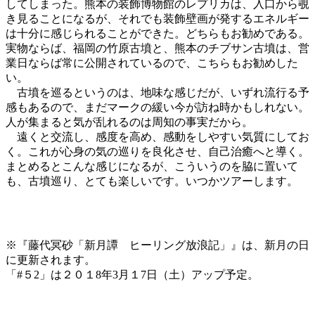
してしまった。熊本の装飾博物館のレプリカは、入口から覗
き見ることになるが、それでも装飾壁画が発するエネルギー
は十分に感じられることができた。どちらもお勧めである。
実物ならば、福岡の竹原古墳と、熊本のチブサン古墳は、営
業日ならば常に公開されているので、こちらもお勧めした
い。
古墳を巡るというのは、地味な感じだが、いずれ流行る予
感もあるので、まだマークの緩い今が訪ね時かもしれない。
人が集まると気が乱れるのは周知の事実だから。
遠くと交流し、感度を高め、感動をしやすい気質にしてお
く。これが心身の気の巡りを良化させ、自己治癒へと導く。
まとめるとこんな感じになるが、こういうのを脇に置いて
も、古墳巡り、とても楽しいです。いつかツアーします。
※『藤代冥砂「新月譚 ヒーリング放浪記」』は、新月の日
に更新されます。
「#５2」は２０１8年3月１7日（土）アップ予定。