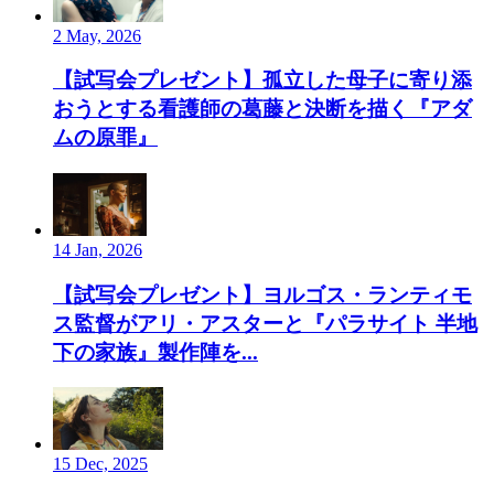
2 May, 2026
【試写会プレゼント】孤立した母子に寄り添
おうとする看護師の葛藤と決断を描く『アダ
ムの原罪』
14 Jan, 2026
【試写会プレゼント】ヨルゴス・ランティモ
ス監督がアリ・アスターと『パラサイト 半地
下の家族』製作陣を...
15 Dec, 2025