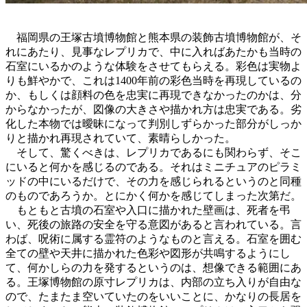
福岡県の王塚古墳博物館と熊本県の装飾古墳博物館が、そ
れにあたり、見事なレプリカで、中に入ればあたかも当時の
石室にいるかのような体験をさせてもらえる。彩色は実物よ
りも鮮やかで、これは1400年前の彩色当時を再現しているの
か、もしくは顔料の色を忠実に再現できなかったのかは、分
からなかったが、図像の大きさや描かれ方は忠実である。劣
化した本物では曖昧になって判別しずらかった部分がしっか
りと描かれ再現されていて、素晴らしかった。
そして、驚くべきは、レプリカであるにも関わらず、そこ
にいると何かを感じるのである。それはミニチュアのピラミ
ッドの中にいるだけで、その力を感じられるというのと同種
のものであろうか。とにかく何かを感じてしまった次第だ。
もともと古墳の石室や入口に描かれた壁画は、死者を弔
い、死後の旅路の安全を守る意図があると言われている。言
わば、呪術に属する霊符のようなものと言える。石室を囲む
全ての壁や天井に描かれた色彩や図形が共鳴するようにし
て、何かしらの力を発するというのは、想像できる範囲にあ
る。王塚博物館の原寸レプリカは、内部の立ち入りが自由な
ので、たまたま空いていたのをいいことに、かなりの長居を