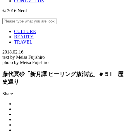
CONTACT US
© 2016 NeoL
CULTURE
BEAUTY
TRAVEL
2018.02.16
text by Meisa Fujishiro
photo by Meisa Fujishiro
藤代冥砂「新月譚 ヒーリング放浪記」＃５1 歴
史巡り
Share