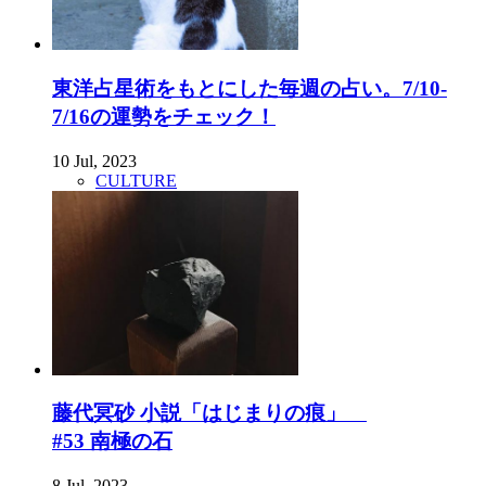
東洋占星術をもとにした毎週の占い。7/10-
7/16の運勢をチェック！
10 Jul, 2023
CULTURE
藤代冥砂 小説「はじまりの痕」
#53 南極の石
8 Jul, 2023