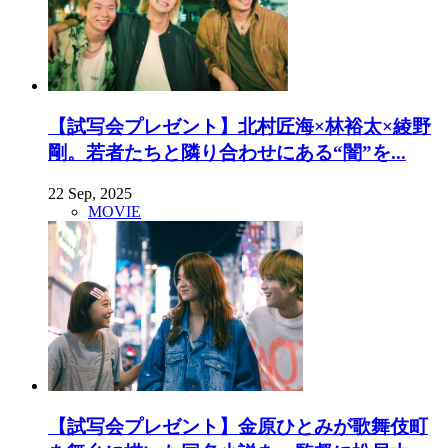
【試写会プレゼント】北村匠海×林裕太×綾野
剛。若者たちと隣り合わせにある“闇”を...
22 Sep, 2025
MOVIE
【試写会プレゼント】金原ひとみが歌舞伎町