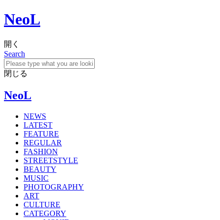
NeoL
開く
Search
閉じる
NeoL
NEWS
LATEST
FEATURE
REGULAR
FASHION
STREETSTYLE
BEAUTY
MUSIC
PHOTOGRAPHY
ART
CULTURE
CATEGORY