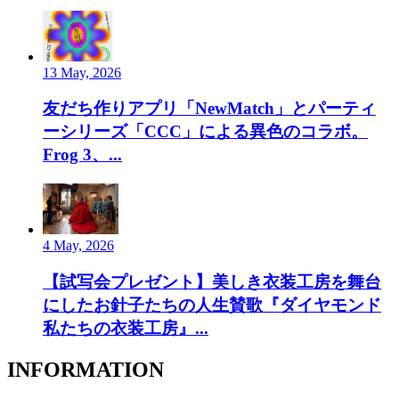
13 May, 2026
友だち作りアプリ「NewMatch」とパーティ
ーシリーズ「CCC」による異色のコラボ。
Frog 3、...
4 May, 2026
【試写会プレゼント】美しき衣装工房を舞台
にしたお針子たちの人生賛歌『ダイヤモンド
私たちの衣装工房』...
INFORMATION