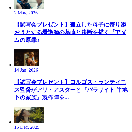
2 May, 2026
【試写会プレゼント】孤立した母子に寄り添
おうとする看護師の葛藤と決断を描く『アダ
ムの原罪』
14 Jan, 2026
【試写会プレゼント】ヨルゴス・ランティモ
ス監督がアリ・アスターと『パラサイト 半地
下の家族』製作陣を...
15 Dec, 2025