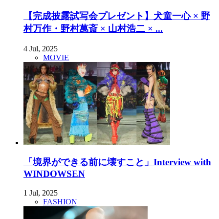
【完成披露試写会プレゼント】犬童一心 × 野
村万作・野村萬斎 × 山村浩二 × ...
4 Jul, 2025
MOVIE
「境界ができる前に壊すこと」Interview with
WINDOWSEN
1 Jul, 2025
FASHION