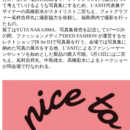
て考えていけるような写真集にするため、L’ANIT代表兼デ
ザイナーの高橋彩水がスタイリスト二宮ちえ、フォトグラフ
ァー嶌村吉祥丸に撮影協力を依頼し、福島県内で撮影を行っ
たもの。
装丁はYUTA NAKAJIMA。写真集発売を記念して5/7〜5/20
の間、ファッションメディアDEED FASHION が運営するセ
レクトショップ[R for D]で写真展を行う。会場では写真集に
納めた写真の展示をする他、L’ANITによるファンシーヤー
ンやシャツを始めとした製品の購入可能。5月13日には二宮
ちえ、嶌村吉祥丸、中島雄太、高橋彩水によるトークショー
が同会場で行なわれる。