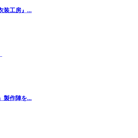
工房』...
』
作陣を...