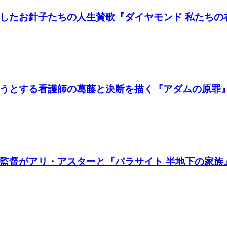
たお針子たちの人生賛歌『ダイヤモンド 私たちの衣装
うとする看護師の葛藤と決断を描く『アダムの原罪
督がアリ・アスターと『パラサイト 半地下の家族』製