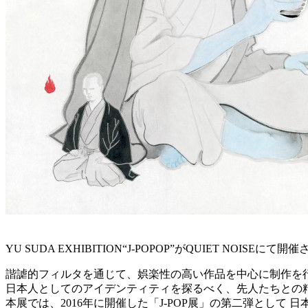
YU SUDA EXHIBITION“J-POPOP”がQUIET NOISEにて開
諧謔的フィルタを通じて、娯楽性の高い作品を中心に制作を行うY
日本人としてのアイデンティティを探るべく、先人たちとの
本展では、2016年に開催した「J-POP展」の第二弾とし