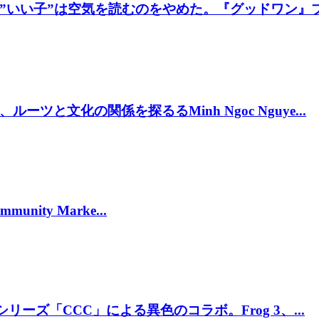
いい子”は空気を読むのをやめた。『グッドワン』プレ
と文化の関係を探るるMinh Ngoc Nguye...
munity Marke...
リーズ「CCC」による異色のコラボ。Frog 3、...