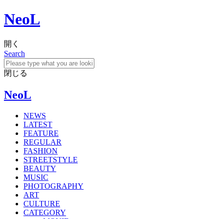
NeoL
開く
Search
閉じる
NeoL
NEWS
LATEST
FEATURE
REGULAR
FASHION
STREETSTYLE
BEAUTY
MUSIC
PHOTOGRAPHY
ART
CULTURE
CATEGORY