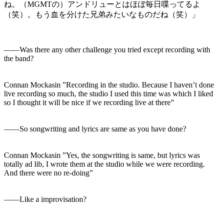
ね。（MGMTの）アンドリューとはほぼ毎日喋ってるよ
（笑）。もう血を分けた兄弟みたいなものだね（笑）」
――Was there any other challenge you tried except recording with
the band?
Connan Mockasin ”Recording in the studio. Because I haven’t done
live recording so much, the studio I used this time was which I liked
so I thought it will be nice if we recording live at there”
――So songwriting and lyrics are same as you have done?
Connan Mockasin ”Yes, the songwriting is same, but lyrics was
totally ad lib, I wrote them at the studio while we were recording.
And there were no re-doing”
――Like a improvisation?