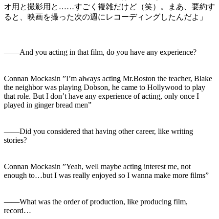
オ用と撮影用と……すごく複雑だけど（笑）。まあ、要約す
ると、映画を撮った次の週にレコーディングしたんだよ」
――And you acting in that film, do you have any experience?
Connan Mockasin ”I’m always acting Mr.Boston the teacher, Blake
the neighbor was playing Dobson, he came to Hollywood to play
that role. But I don’t have any experience of acting, only once I
played in ginger bread men”
――Did you considered that having other career, like writing
stories?
Connan Mockasin ”Yeah, well maybe acting interest me, not
enough to…but I was really enjoyed so I wanna make more films”
――What was the order of production, like producing film,
record…