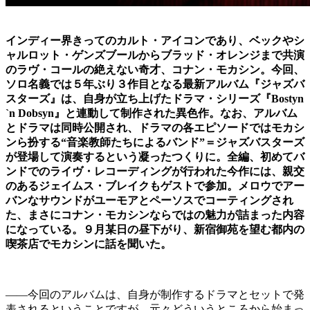
インディー界きってのカルト・アイコンであり、ベックやシ
ャルロット・ゲンズブールからブラッド・オレンジまで共演
のラヴ・コールの絶えない奇才、コナン・モカシン。今回、
ソロ名義では５年ぶり３作目となる最新アルバム『ジャズバ
スターズ』は、自身が立ち上げたドラマ・シリーズ『Bostyn
`n Dobsyn』と連動して制作された異色作。なお、アルバム
とドラマは同時公開され、ドラマの各エピソードではモカシ
ンら扮する“音楽教師たちによるバンド”＝ジャズバスターズ
が登場して演奏するという凝ったつくりに。全編、初めてバ
ンドでのライヴ・レコーディングが行われた今作には、親交
のあるジェイムス・ブレイクもゲストで参加。メロウでアー
バンなサウンドがユーモアとペーソスでコーティングされ
た、まさにコナン・モカシンならではの魅力が詰まった内容
になっている。９月某日の昼下がり、新宿御苑を望む都内の
喫茶店でモカシンに話を聞いた。
――今回のアルバムは、自身が制作するドラマとセットで発
表されるということですが、元々どういうところから始まっ