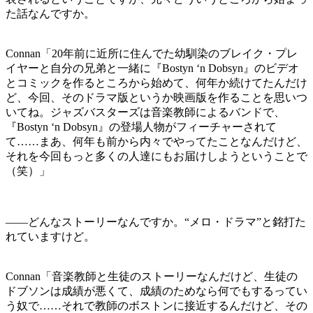
た話なんですか。
Connan「20年前に近所に住んでた幼馴染のブレイク・プレ
イヤーと自分の兄弟と一緒に『Bostyn ‘n Dobsyn』のビデオ
とコミックを作るところから始めて、何年か続けてたんだけ
ど、今回、そのドラマ版というか映画版を作ることを思いつ
いてね。ジャズバスターズは音楽教師によるバンドで、
『Bostyn ‘n Dobsyn』の登場人物がフィーチャーされて
て……まあ、何年も前から内々でやってたことなんだけど、
それを今回もっと多くの人達にもお届けしようということで
（笑）」
――どんなストーリーなんですか。“メロ・ドラマ”と銘打た
れていますけど。
Connan「音楽教師と生徒のストーリーなんだけど、生徒の
ドブソンは成績が悪くて、成績のためなら何でもするってい
う奴で……それで教師のボストンに接近するんだけど、その