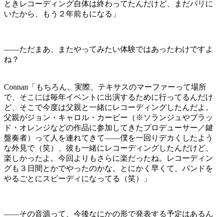
ときレコーディング自体は終わってたんだけど、まだパリに
いたから、もう２年前もになる」
――ただまあ、またやってみたい体験ではあったわけですよ
ね？
Connan「もちろん。実際、テキサスのマーファーって場所
で、そこには毎年イベントに出演するために行ってるんだけ
ど、そこで今度は父親と一緒にレコーディングしたんだよ。
父親がジョン・キャロル・カービー（※ソランジュやブラッ
ド・オレンジなどの作品に参加してきたプロデューサー／鍵
盤奏者）って人を連れてきて――僕を一回りデカくしたよう
な外見で（笑）、彼も一緒にレコーディングしたんだけど、
楽しかったよ。今回よりもさらに楽だったね。レコーディン
グも３日間とかでやったのかな。とにかく早くて、バンドを
やるごとにスピーディになってる（笑）」
――その音源って、今後なにかの形で発表する予定はあるん