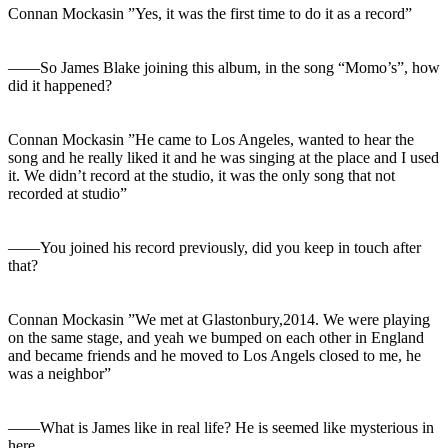
Connan Mockasin ”Yes, it was the first time to do it as a record”
――So James Blake joining this album, in the song “Momo’s”, how
did it happened?
Connan Mockasin ”He came to Los Angeles, wanted to hear the
song and he really liked it and he was singing at the place and I used
it. We didn’t record at the studio, it was the only song that not
recorded at studio”
――You joined his record previously, did you keep in touch after
that?
Connan Mockasin ”We met at Glastonbury,2014. We were playing
on the same stage, and yeah we bumped on each other in England
and became friends and he moved to Los Angels closed to me, he
was a neighbor”
――What is James like in real life? He is seemed like mysterious in
here.