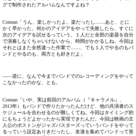
グで制作されたアルバムなんですよね？
Connan「うん、楽しかったよ。楽だったし……あと、とに
かく早かった。何かのアイデアをやって失敗したら、すぐに
次のアイデアを試せるっていう。１人だと全部の楽器を自分
で演奏しなくちゃいけないから、時間がかかるしね。今回は
それとはまた全然違った作業で……、でも１人でやるのもバ
ンドとやるのも、両方とも好きだよ」
――逆に、なんで今までバンドでのレコーディングをやって
こなかったのかな、とも。
Connan「いや、実は前回のアルバム（『キャラメル』、
2013年）もバンドで作りたかったんだけど、他の共演者のス
ケジュールを合わせるのが難しくてね。今回はタイミング的
にもちょうどよかったから実現できたんだ。今回は映画の主
人公のボストンがジャズバスターズっていうバンドをやって
るっていう設定ありきだったし、友達を集めてバンドって形