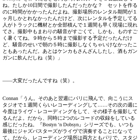
ね。たしか10日間で撮影したんだったかな？ セットを作る
のに時間がかかったんだよね。撮影場所のレンタル期間が１
ヶ月しかとれなかったんだけど、次にレンタルを予定してる
人がトラックに機材とか全部積んで１週間も早く現場に現れ
てさ。撮影中もまわりの騒音がすごくて、しかも、ものすご
く暑くてね。９時から５時まで撮影する予定だったんだけ
ど、騒音のせいで朝の５時に撮影しなくちゃいけなかったこ
ともあったんだ。あとはケンカもさんざんしたし、酒もガン
ガンに飲んだしね（笑）」
――大変だったんですね（笑）。
Connan「うん。そのあと翌週にパリに飛んで、向こうにス
タジオで１週間くらいレコーディングして……その次の週に
今度はライヴ・レコーディングをして、その様子を撮影して
るんだよ。だから、同時に2つのレコードの収録をしている
感じだったね。『Bostyn ‘n Dobsyn』シリーズでも、いつも
最後にジャズバスターズがライヴで演奏することになって
て。だから、レコーディング場所は両方ともパリで、スタジ