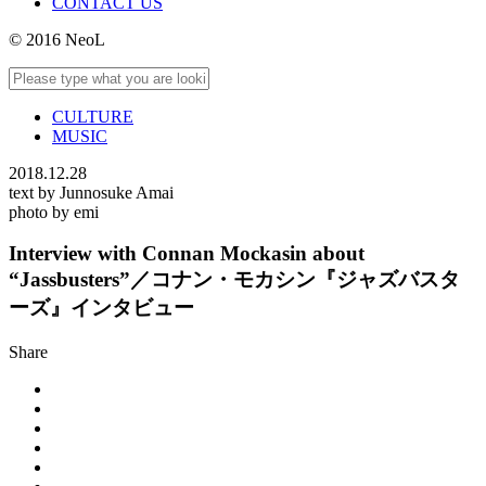
CONTACT US
© 2016 NeoL
CULTURE
MUSIC
2018.12.28
text by Junnosuke Amai
photo by emi
Interview with Connan Mockasin about
“Jassbusters”／コナン・モカシン『ジャズバスタ
ーズ』インタビュー
Share