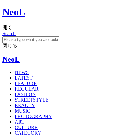
NeoL
開く
Search
閉じる
NeoL
NEWS
LATEST
FEATURE
REGULAR
FASHION
STREETSTYLE
BEAUTY
MUSIC
PHOTOGRAPHY
ART
CULTURE
CATEGORY