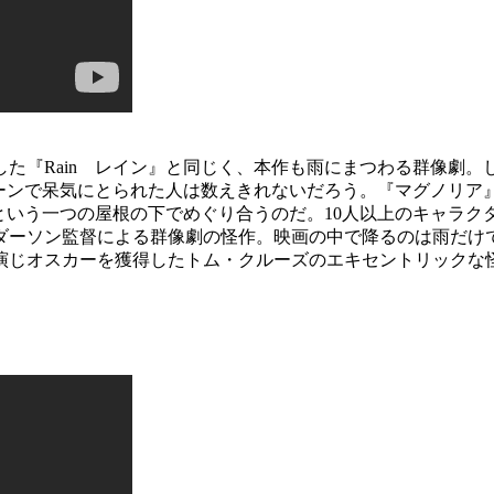
た『Rain レイン』と同じく、本作も雨にまつわる群像劇
シーンで呆気にとられた人は数えきれないだろう。『マグノリア
という一つの屋根の下でめぐり合うのだ。10人以上のキャラ
ンダーソン監督による群像劇の怪作。映画の中で降るのは雨だけ
演じオスカーを獲得したトム・クルーズのエキセントリックな