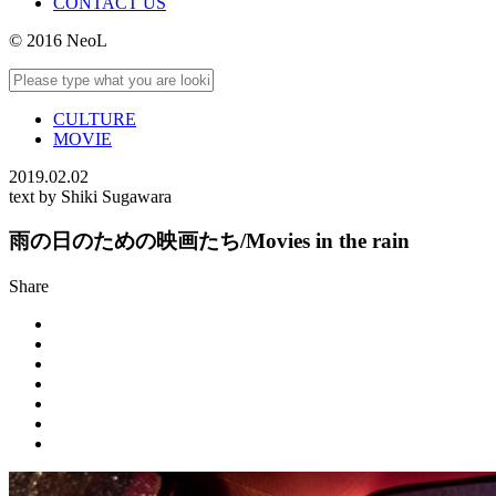
CONTACT US
© 2016 NeoL
CULTURE
MOVIE
2019.02.02
text by Shiki Sugawara
雨の日のための映画たち/Movies in the rain
Share