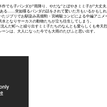
作でも子パンダが”雨降り、やだな”とぼやきミミ子が”大丈夫
がある……突如喋るパンダの話をされて驚いた方もいるかもし
いたジブリでお馴染み高畑勲・宮崎駿コンビによる中編アニメ
洪水となりサーカスの動物たちが立ち往生してしまう。
水に沈んだ町へと繰り出すミミ子たちのなんとも愛らしくも奇天
シーンは、大人になった今でも大雨のたびふと思い出す。