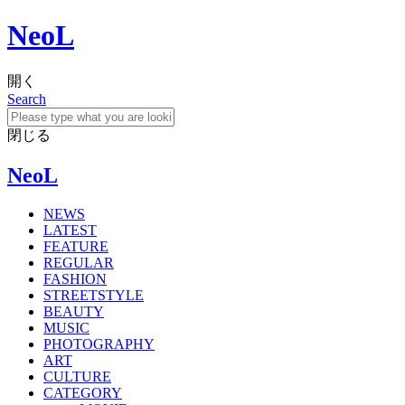
NeoL
開く
Search
閉じる
NeoL
NEWS
LATEST
FEATURE
REGULAR
FASHION
STREETSTYLE
BEAUTY
MUSIC
PHOTOGRAPHY
ART
CULTURE
CATEGORY