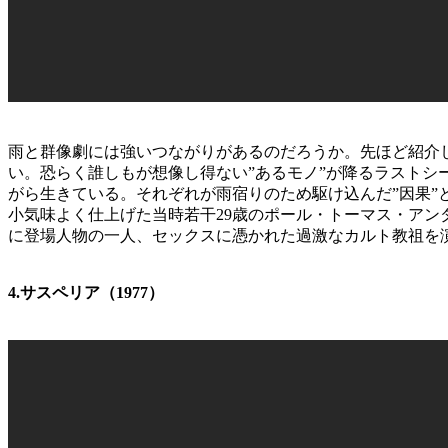
雨と群像劇には強いつながりがあるのだろうか。先ほど紹介し
い。恐らく誰しもが想像し得ない”あるモノ”が降るラスト
がら生きている。それぞれが雨宿りのため駆け込んだ”因果”
小気味よく仕上げた当時若干29歳のポール・トーマス・ア
に登場人物の一人、セックスに憑かれた過激なカルト教祖を
4.サスペリア（1977）