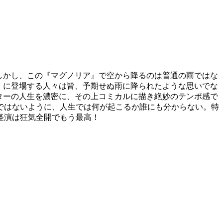
。しかし、この『マグノリア』で空から降るのは普通の雨ではな
』に登場する人々は皆、予期せぬ雨に降られたような思いでな
クターの人生を濃密に、その上コミカルに描き絶妙のテンポ感で
ではないように、人生では何が起こるか誰にも分からない。特
怪演は狂気全開でもう最高！