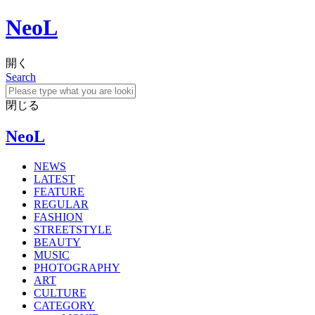
NeoL
開く
Search
閉じる
NeoL
NEWS
LATEST
FEATURE
REGULAR
FASHION
STREETSTYLE
BEAUTY
MUSIC
PHOTOGRAPHY
ART
CULTURE
CATEGORY