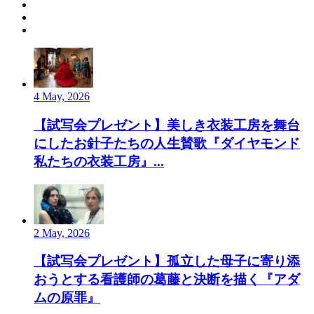
4 May, 2026
【試写会プレゼント】美しき衣装工房を舞台
にしたお針子たちの人生賛歌『ダイヤモンド
私たちの衣装工房』...
2 May, 2026
【試写会プレゼント】孤立した母子に寄り添
おうとする看護師の葛藤と決断を描く『アダ
ムの原罪』