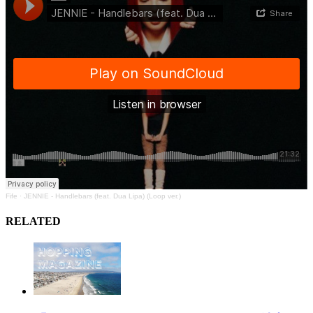
Fife
·
JENNIE - Handlebars (feat. Dua Lipa) (Loop ver.)
RELATED