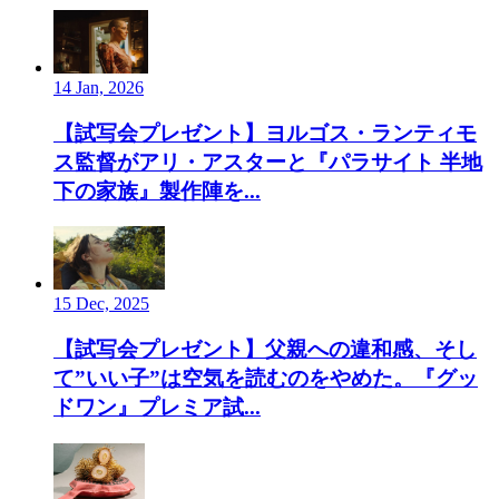
14 Jan, 2026
【試写会プレゼント】ヨルゴス・ランティモ
ス監督がアリ・アスターと『パラサイト 半地
下の家族』製作陣を...
15 Dec, 2025
【試写会プレゼント】父親への違和感、そし
て”いい子”は空気を読むのをやめた。『グッ
ドワン』プレミア試...