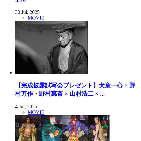
30 Jul, 2025
MOVIE
【完成披露試写会プレゼント】犬童一心 × 野
村万作・野村萬斎 × 山村浩二 × ...
4 Jul, 2025
MOVIE