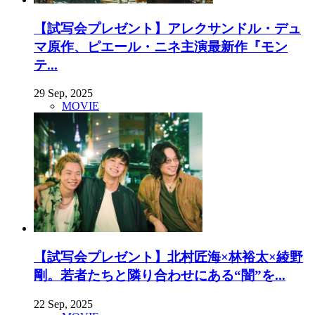
【試写会プレゼント】アレクサンドル・デュ
マ原作、ピエール・ニネ主演最新作『モン
テ...
29 Sep, 2025
MOVIE
【試写会プレゼント】北村匠海×林裕太×綾野
剛。若者たちと隣り合わせにある“闇”を...
22 Sep, 2025