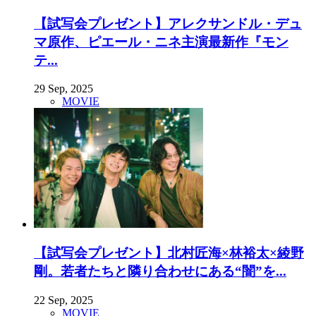
【試写会プレゼント】アレクサンドル・デュ
マ原作、ピエール・ニネ主演最新作『モン
テ...
29 Sep, 2025
MOVIE
【試写会プレゼント】北村匠海×林裕太×綾野
剛。若者たちと隣り合わせにある“闇”を...
22 Sep, 2025
MOVIE