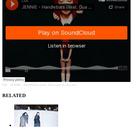
Fife
·
JENNIE - Handlebars (feat. Dua Lipa) (Loop ver.)
RELATED