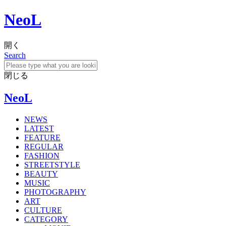
NeoL
開く
Search
閉じる
NeoL
NEWS
LATEST
FEATURE
REGULAR
FASHION
STREETSTYLE
BEAUTY
MUSIC
PHOTOGRAPHY
ART
CULTURE
CATEGORY