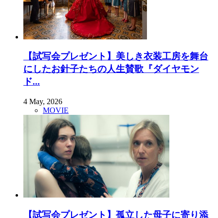
【試写会プレゼント】美しき衣装工房を舞台
にしたお針子たちの人生賛歌『ダイヤモン
ド...
4 May, 2026
MOVIE
【試写会プレゼント】孤立した母子に寄り添