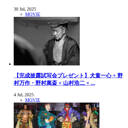
30 Jul, 2025
MOVIE
【完成披露試写会プレゼント】犬童一心 × 野
村万作・野村萬斎 × 山村浩二 × ...
4 Jul, 2025
MOVIE