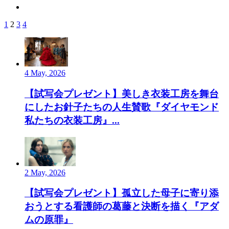
1
2
3
4
4 May, 2026
【試写会プレゼント】美しき衣装工房を舞台
にしたお針子たちの人生賛歌『ダイヤモンド
私たちの衣装工房』...
2 May, 2026
【試写会プレゼント】孤立した母子に寄り添
おうとする看護師の葛藤と決断を描く『アダ
ムの原罪』