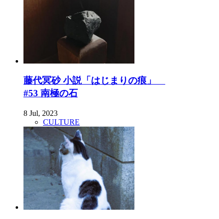
藤代冥砂 小説「はじまりの痕」
#53 南極の石
8 Jul, 2023
CULTURE