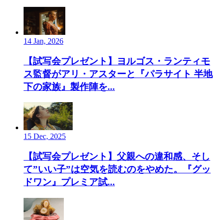
14 Jan, 2026
【試写会プレゼント】ヨルゴス・ランティモ
ス監督がアリ・アスターと『パラサイト 半地
下の家族』製作陣を...
15 Dec, 2025
【試写会プレゼント】父親への違和感、そし
て”いい子”は空気を読むのをやめた。『グッ
ドワン』プレミア試...