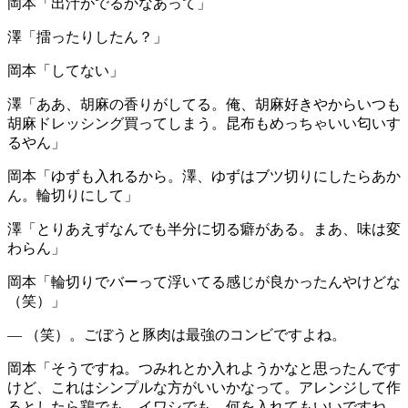
岡本
「出汁がでるかなあって」
澤
「擂ったりしたん？」
岡本
「してない」
澤
「ああ、胡麻の香りがしてる。俺、胡麻好きやからいつも
胡麻ドレッシング買ってしまう。昆布もめっちゃいい匂いす
るやん」
岡本
「ゆずも入れるから。澤、ゆずはブツ切りにしたらあか
ん。輪切りにして」
澤
「とりあえずなんでも半分に切る癖がある。まあ、味は変
わらん」
岡本
「輪切りでバーって浮いてる感じが良かったんやけどな
（笑）」
― （笑）。ごぼうと豚肉は最強のコンビですよね。
岡本
「そうですね。つみれとか入れようかなと思ったんです
けど、これはシンプルな方がいいかなって。アレンジして作
るとしたら鶏でも、イワシでも、何を入れてもいいですね。