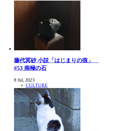
藤代冥砂 小説「はじまりの痕」
#53 南極の石
8 Jul, 2023
CULTURE