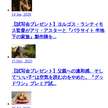
14 Jan, 2026
【試写会プレゼント】ヨルゴス・ランティモ
ス監督がアリ・アスターと『パラサイト 半地
下の家族』製作陣を...
15 Dec, 2025
【試写会プレゼント】父親への違和感、そし
て”いい子”は空気を読むのをやめた。『グッ
ドワン』プレミア試...