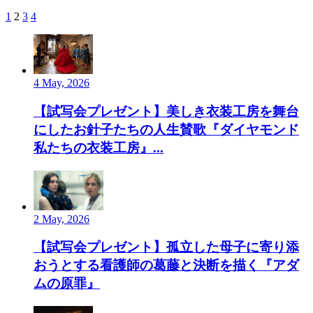
1
2
3
4
4 May, 2026
【試写会プレゼント】美しき衣装工房を舞台
にしたお針子たちの人生賛歌『ダイヤモンド
私たちの衣装工房』...
2 May, 2026
【試写会プレゼント】孤立した母子に寄り添
おうとする看護師の葛藤と決断を描く『アダ
ムの原罪』