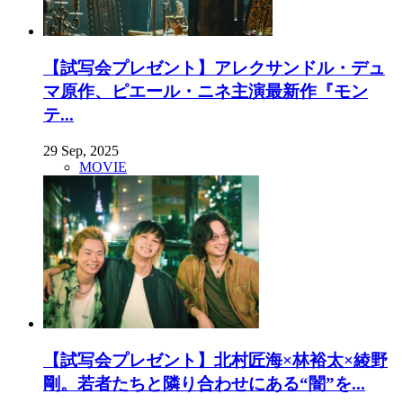
【試写会プレゼント】アレクサンドル・デュ
マ原作、ピエール・ニネ主演最新作『モン
テ...
29 Sep, 2025
MOVIE
【試写会プレゼント】北村匠海×林裕太×綾野
剛。若者たちと隣り合わせにある“闇”を...