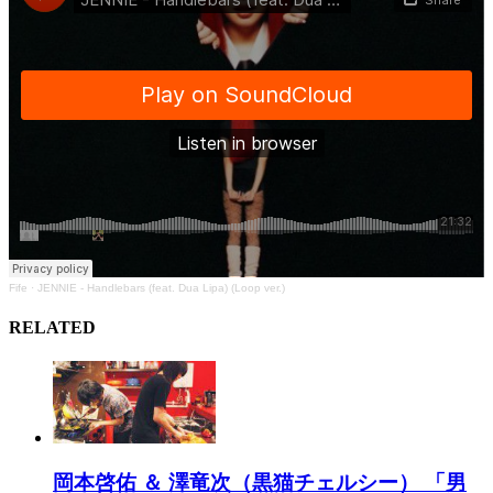
Fife
·
JENNIE - Handlebars (feat. Dua Lipa) (Loop ver.)
RELATED
岡本啓佑 ＆ 澤竜次（黒猫チェルシー） 「男