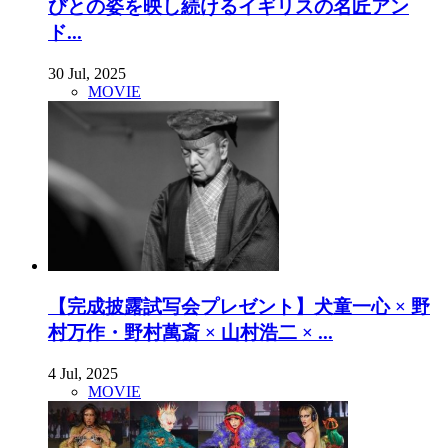
びとの姿を映し続けるイギリスの名匠アン
ド...
30 Jul, 2025
MOVIE
【完成披露試写会プレゼント】犬童一心 × 野
村万作・野村萬斎 × 山村浩二 × ...
4 Jul, 2025
MOVIE