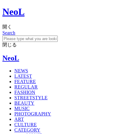
NeoL
開く
Search
閉じる
NeoL
NEWS
LATEST
FEATURE
REGULAR
FASHION
STREETSTYLE
BEAUTY
MUSIC
PHOTOGRAPHY
ART
CULTURE
CATEGORY