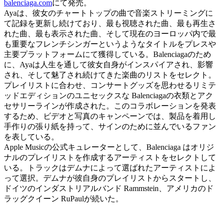
balenciaga.com
にて発売。
Ayaは、彼女のチャートトップの曲で音楽ストリーミングに
て記録を更新し続けており、最も視聴された曲、最も再生さ
れた曲、最も表示された曲、そして現在のヨーロッパ内で最
も重要なフレンチシンガーというようなタイトルをプレスや
主要プラットフォームにて獲得している。Balenciagaのため
に、Ayaは人生を通して彼女自身がインスパイアされ、影響
され、そして魅了され続けてきた楽曲のリストをセレクト。
プレイリストに合わせ、コンサートグッズを思わせるリミテ
ッドエディションのユニセックスな Balenciagaの衣類とアク
セサリーラインが作成された。このコラボレーションを発表
するため、ビデオと写真のキャンペーンでは、製品を着用し
手作りの張り紙を持って、サインのために並んでいるファン
を表している。
Apple Musicの公式キュレーターとして、Balenciaga はオリジ
ナルのプレイリストを作成するアーティストをセレクトして
いる。トラックはデムナによって選ばれたアーティストによ
って選択。デムナが彼自身のプレイリストからスタートし、
ドイツのインダストリアルバンド Rammstein、アメリカのド
ラッグクイーン RuPaulが続いた。