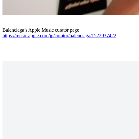
Balenciaga’s Apple Music curator page
https://music.apple.com/jp/curator/balenciaga/1522937422