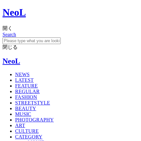
NeoL
開く
Search
閉じる
NeoL
NEWS
LATEST
FEATURE
REGULAR
FASHION
STREETSTYLE
BEAUTY
MUSIC
PHOTOGRAPHY
ART
CULTURE
CATEGORY