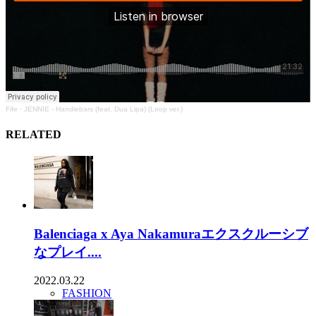
Fife
·
JENNIE - Handlebars (feat. Dua Lipa) (Loop ver.)
RELATED
Balenciaga x Aya Nakamuraエクスクルーシブ
なプレイ....
2022.03.22
FASHION