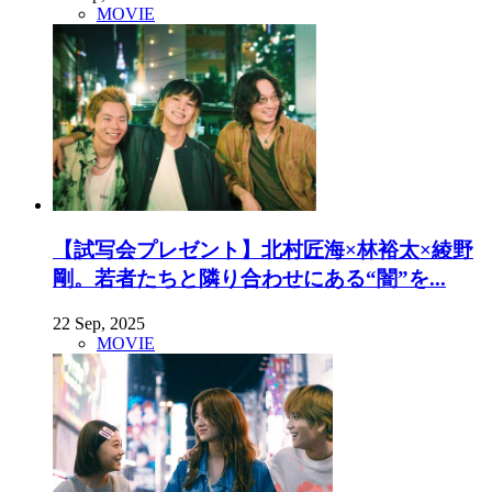
MOVIE
【試写会プレゼント】北村匠海×林裕太×綾野
剛。若者たちと隣り合わせにある“闇”を...
22 Sep, 2025
MOVIE