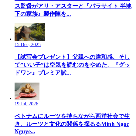
ス監督がアリ・アスターと『パラサイト 半地
下の家族』製作陣を...
15 Dec, 2025
【試写会プレゼント】父親への違和感、そし
て”いい子”は空気を読むのをやめた。『グッ
ドワン』プレミア試...
19 Jul, 2026
ベトナムにルーツを持ちながら西洋社会で生
き、ルーツと文化の関係を探るるMinh Ngoc
Nguye...