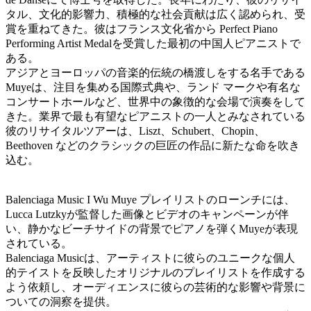
タル、文化的影響力、積極的な社会貢献は広く認められ、受
賞を重ねてきた。彼はフランス文化省から Perfect Piano
Performing Artist Medalを受賞した最初の中国人ピアニストで
ある。
アジアとヨーロッパの音楽的伝統の橋渡しをする名手である
Muyeは、注目を集める国際式典や、ランド マークや有名な
コンサートホールなど、世界中の象徴的な会場で演奏をして
きた。業界で最も有望なピアニストの一人とみなされている
彼のリサイタルツアーは、Liszt、Schubert、Chopin、
Beethoven などのクラシックの巨匠の作品に新たな命を吹き
込む。
Balenciaga Music I Wu Muye プレイリストのローンチには、
Lucca Lutzkyが監督した画像とビデオのキャンペーンが伴
い、静かなビーチサイドの背景でピアノを弾くMuyeが表現
されている。
Balenciaga Musicは、アーティストに彼らのユニークな個人
的テイストを反映したオリジナルのプレイリストを作成する
よう依頼し、オーディエンスに彼らの芸術的な影響や背景に
ついての洞察を提供。