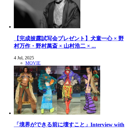
【完成披露試写会プレゼント】犬童一心 × 野
村万作・野村萬斎 × 山村浩二 × ...
4 Jul, 2025
MOVIE
「境界ができる前に壊すこと」Interview with