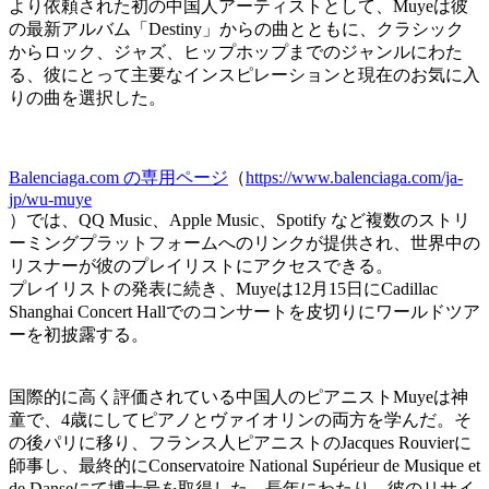
より依頼された初の中国人アーティストとして、Muyeは彼
の最新アルバム「Destiny」からの曲とともに、クラシック
からロック、ジャズ、ヒップホップまでのジャンルにわた
る、彼にとって主要なインスピレーションと現在のお気に入
りの曲を選択した。
Balenciaga.com の専用ページ
（
https://www.balenciaga.com/ja-
jp/wu-muye
）では、QQ Music、Apple Music、Spotify など複数のストリ
ーミングプラットフォームへのリンクが提供され、世界中の
リスナーが彼のプレイリストにアクセスできる。
プレイリストの発表に続き、Muyeは12月15日にCadillac
Shanghai Concert Hallでのコンサートを皮切りにワールドツア
ーを初披露する。
国際的に高く評価されている中国人のピアニストMuyeは神
童で、4歳にしてピアノとヴァイオリンの両方を学んだ。そ
の後パリに移り、フランス人ピアニストのJacques Rouvierに
師事し、最終的にConservatoire National Supérieur de Musique et
de Danseにて博士号を取得した。長年にわたり、彼のリサイ