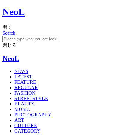
NeoL
開く
Search
閉じる
NeoL
NEWS
LATEST
FEATURE
REGULAR
FASHION
STREETSTYLE
BEAUTY
MUSIC
PHOTOGRAPHY
ART
CULTURE
CATEGORY