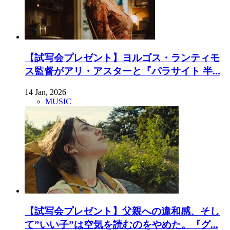
【試写会プレゼント】ヨルゴス・ランティモ
ス監督がアリ・アスターと『パラサイト 半...
14 Jan, 2026
MUSIC
【試写会プレゼント】父親への違和感、そし
て”いい子”は空気を読むのをやめた。『グ...