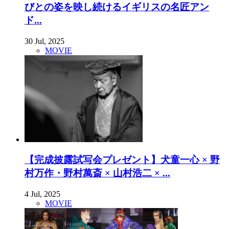
びとの姿を映し続けるイギリスの名匠アン
ド...
30 Jul, 2025
MOVIE
【完成披露試写会プレゼント】犬童一心 × 野
村万作・野村萬斎 × 山村浩二 × ...
4 Jul, 2025
MOVIE