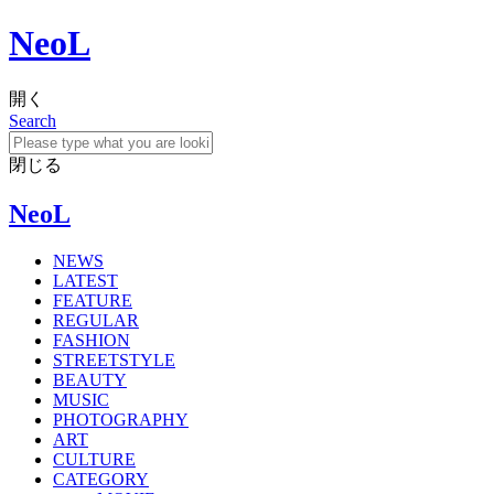
NeoL
開く
Search
閉じる
NeoL
NEWS
LATEST
FEATURE
REGULAR
FASHION
STREETSTYLE
BEAUTY
MUSIC
PHOTOGRAPHY
ART
CULTURE
CATEGORY