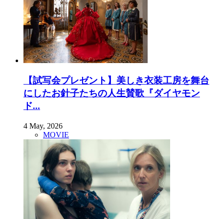
【試写会プレゼント】美しき衣装工房を舞台
にしたお針子たちの人生賛歌『ダイヤモン
ド...
4 May, 2026
MOVIE