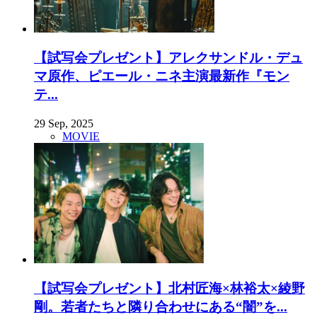
【試写会プレゼント】アレクサンドル・デュ
マ原作、ピエール・ニネ主演最新作『モン
テ...
29 Sep, 2025
MOVIE
【試写会プレゼント】北村匠海×林裕太×綾野
剛。若者たちと隣り合わせにある“闇”を...