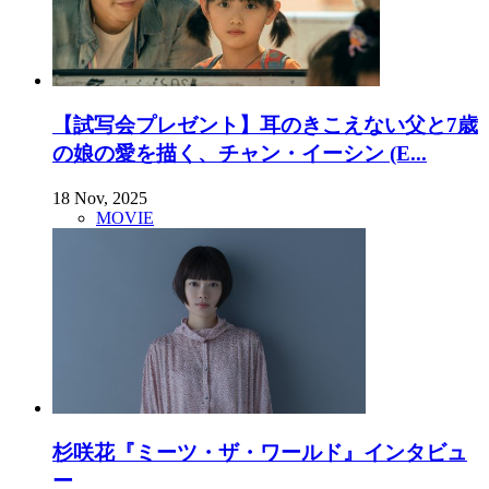
【試写会プレゼント】耳のきこえない父と7歳
の娘の愛を描く、チャン・イーシン (E...
18 Nov, 2025
MOVIE
杉咲花『ミーツ・ザ・ワールド』インタビュ
ー