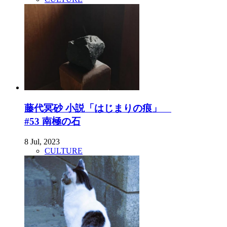
藤代冥砂 小説「はじまりの痕」
#53 南極の石
8 Jul, 2023
CULTURE