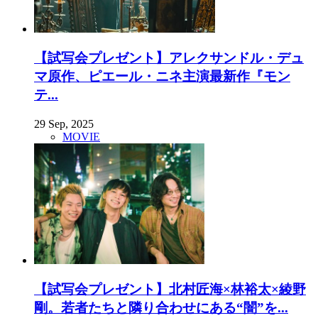
【試写会プレゼント】アレクサンドル・デュ
マ原作、ピエール・ニネ主演最新作『モン
テ...
29 Sep, 2025
MOVIE
【試写会プレゼント】北村匠海×林裕太×綾野
剛。若者たちと隣り合わせにある“闇”を...