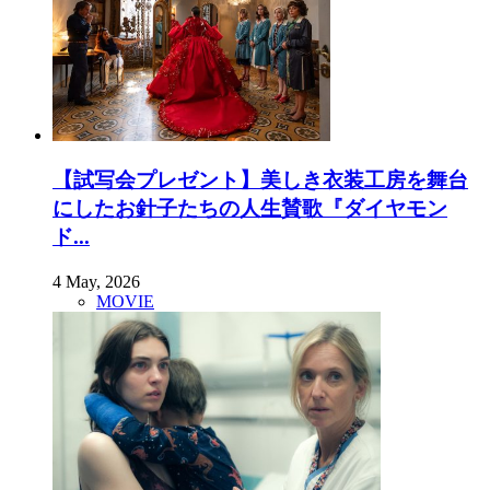
【試写会プレゼント】美しき衣装工房を舞台
にしたお針子たちの人生賛歌『ダイヤモン
ド...
4 May, 2026
MOVIE