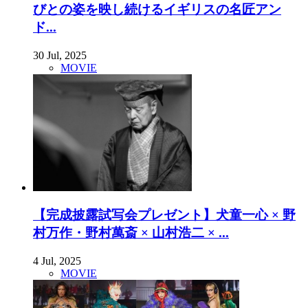
びとの姿を映し続けるイギリスの名匠アン
ド...
30 Jul, 2025
MOVIE
【完成披露試写会プレゼント】犬童一心 × 野
村万作・野村萬斎 × 山村浩二 × ...
4 Jul, 2025
MOVIE