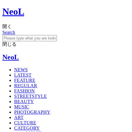
NeoL
開く
Search
閉じる
NeoL
NEWS
LATEST
FEATURE
REGULAR
FASHION
STREETSTYLE
BEAUTY
MUSIC
PHOTOGRAPHY
ART
CULTURE
CATEGORY