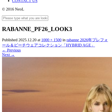
CONTACT US
© 2016 NeoL
RABANNE_PF26_LOOK3
Published
2025.12.20
at
1000 × 1500
in
rabanne 2026年プレフォ
ール＆ビーチウェアコレクション「HYBRID AGE」
←
Previous
Next
→