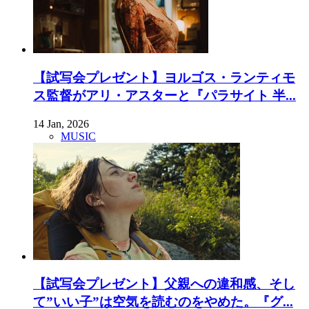
【試写会プレゼント】ヨルゴス・ランティモ
ス監督がアリ・アスターと『パラサイト 半...
14 Jan, 2026
MUSIC
【試写会プレゼント】父親への違和感、そし
て”いい子”は空気を読むのをやめた。『グ...