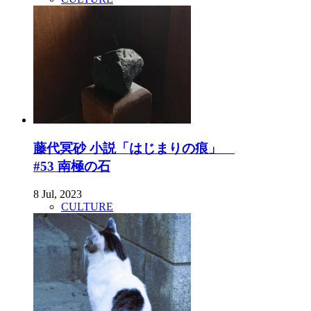
藤代冥砂 小説「はじまりの痕」
#53 南極の石
8 Jul, 2023
CULTURE