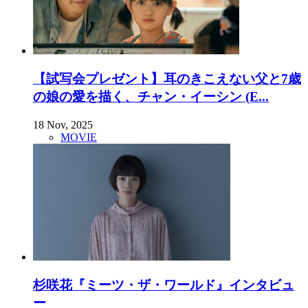
【試写会プレゼント】耳のきこえない父と7歳
の娘の愛を描く、チャン・イーシン (E...
18 Nov, 2025
MOVIE
杉咲花『ミーツ・ザ・ワールド』インタビュ
ー