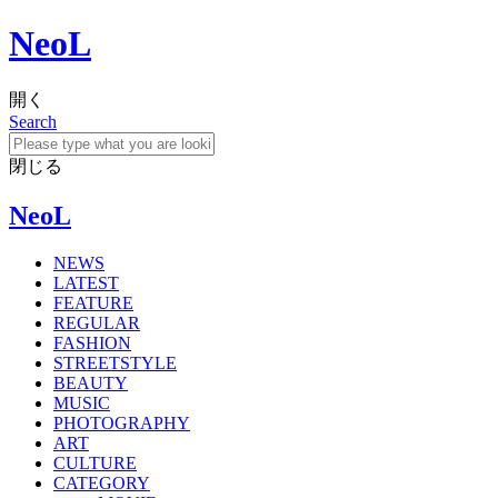
NeoL
開く
Search
閉じる
NeoL
NEWS
LATEST
FEATURE
REGULAR
FASHION
STREETSTYLE
BEAUTY
MUSIC
PHOTOGRAPHY
ART
CULTURE
CATEGORY