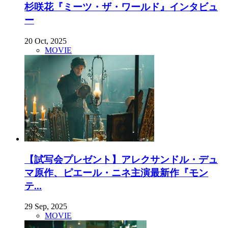
杉咲花『ミーツ・ザ・ワールド』インタビュ
ー
20 Oct, 2025
MOVIE
【試写会プレゼント】アレクサンドル・デュ
マ原作、ピエール・ニネ主演最新作『モン
テ...
29 Sep, 2025
MOVIE