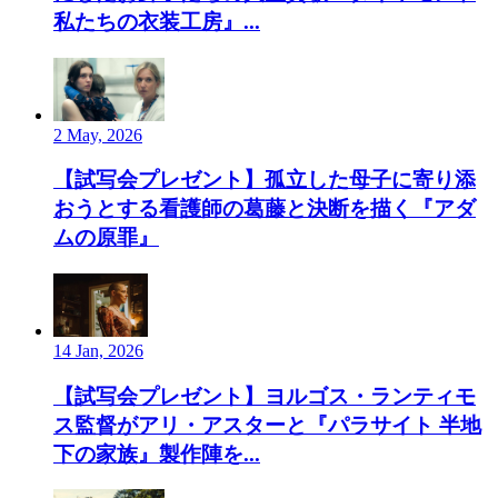
私たちの衣装工房』...
2 May, 2026
【試写会プレゼント】孤立した母子に寄り添
おうとする看護師の葛藤と決断を描く『アダ
ムの原罪』
14 Jan, 2026
【試写会プレゼント】ヨルゴス・ランティモ
ス監督がアリ・アスターと『パラサイト 半地
下の家族』製作陣を...