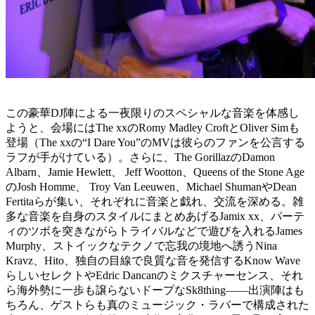
この豪華DJ陣による一夜限りのスペシャルな音楽を体感し
ようと、会場にはThe xxのRomy Madley CroftとOliver Simも
登場（The xxの“I Dare You”のMVは彼らのファンを公言する
ラフが手がけている）。さらに、The GorillazのDamon
Albarn、Jamie Hewlett、 Jeff Wootton、Queens of the Stone Age
のJosh Homme、 Troy Van Leeuwen、Michael ShumanやDean
Fertitaらが集い、それぞれに音楽と戯れ、交流を深める。雑
多な音楽を自身のスタイルにまとめあげるJamix xx、パーテ
ィのツボを突きながらトライバルなどで遊びを入れるJames
Murphy、ストイックなテクノで忘我の境地へ誘うNina
Kravz、Hito、独自の目線で良質な音を発信するKnow Wave
らしいセレクトやEdric Dancanのミクスチャーセンス、それ
ら海外勢に一歩も譲らないドープなSk8thing——出演陣はも
ちろん、ゲストらも真のミュージック・ラバーで構成された