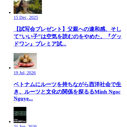
15 Dec, 2025
【試写会プレゼント】父親への違和感、そし
て”いい子”は空気を読むのをやめた。『グッ
ドワン』プレミア試...
19 Jul, 2026
ベトナムにルーツを持ちながら西洋社会で生
き、ルーツと文化の関係を探るるMinh Ngoc
Nguye...
21 Jun, 2026