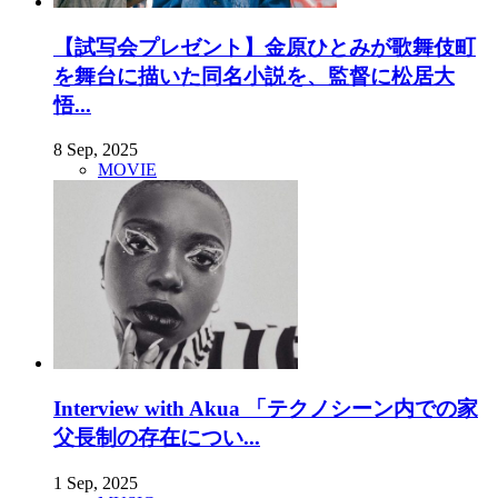
【試写会プレゼント】金原ひとみが歌舞伎町
を舞台に描いた同名小説を、監督に松居大
悟...
8 Sep, 2025
MOVIE
Interview with Akua 「テクノシーン内での家
父長制の存在につい...
1 Sep, 2025