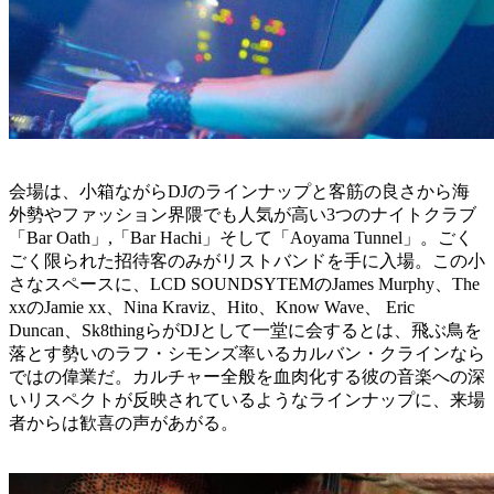
会場は、小箱ながらDJのラインナップと客筋の良さから海
外勢やファッション界隈でも人気が高い3つのナイトクラブ
「Bar Oath」,「Bar Hachi」そして「Aoyama Tunnel」。ごく
ごく限られた招待客のみがリストバンドを手に入場。この小
さなスペースに、LCD SOUNDSYTEMのJames Murphy、The
xxのJamie xx、Nina Kraviz、Hito、Know Wave、 Eric
Duncan、Sk8thingらがDJとして一堂に会するとは、飛ぶ鳥を
落とす勢いのラフ・シモンズ率いるカルバン・クラインなら
ではの偉業だ。カルチャー全般を血肉化する彼の音楽への深
いリスペクトが反映されているようなラインナップに、来場
者からは歓喜の声があがる。