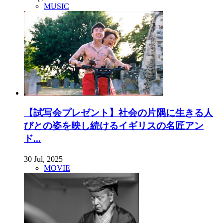
MUSIC
【試写会プレゼント】社会の片隅に生きる人
びとの姿を映し続けるイギリスの名匠アン
ド...
30 Jul, 2025
MOVIE