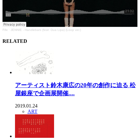
Fife
·
JENNIE - Handlebars (feat. Dua Lipa) (Loop ver.)
RELATED
アーティスト鈴木康広の20年の創作に迫る 松
屋銀座で企画展開催....
2019.01.24
ART