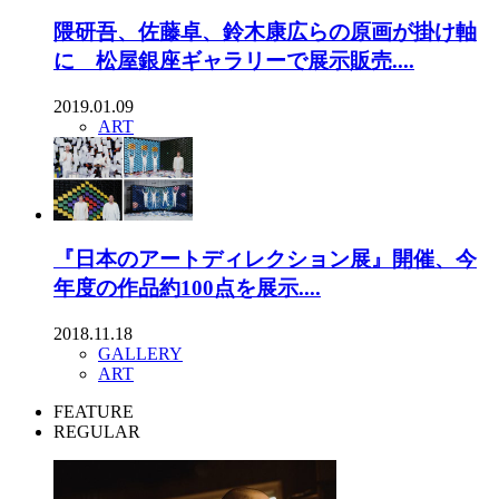
隈研吾、佐藤卓、鈴木康広らの原画が掛け軸
に 松屋銀座ギャラリーで展示販売....
2019.01.09
ART
『日本のアートディレクション展』開催、今
年度の作品約100点を展示....
2018.11.18
GALLERY
ART
FEATURE
REGULAR