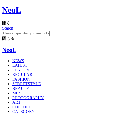
NeoL
開く
Search
閉じる
NeoL
NEWS
LATEST
FEATURE
REGULAR
FASHION
STREETSTYLE
BEAUTY
MUSIC
PHOTOGRAPHY
ART
CULTURE
CATEGORY