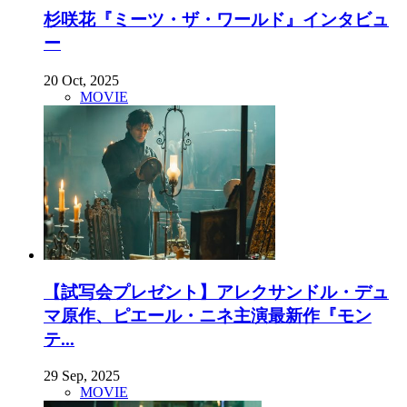
杉咲花『ミーツ・ザ・ワールド』インタビュ
ー
20 Oct, 2025
MOVIE
【試写会プレゼント】アレクサンドル・デュ
マ原作、ピエール・ニネ主演最新作『モン
テ...
29 Sep, 2025
MOVIE