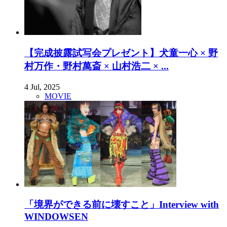
【完成披露試写会プレゼント】犬童一心 × 野
村万作・野村萬斎 × 山村浩二 × ...
4 Jul, 2025
MOVIE
「境界ができる前に壊すこと」Interview with
WINDOWSEN