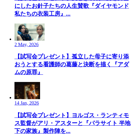
にしたお針子たちの人生賛歌『ダイヤモンド
私たちの衣装工房』...
2 May, 2026
【試写会プレゼント】孤立した母子に寄り添
おうとする看護師の葛藤と決断を描く『アダ
ムの原罪』
14 Jan, 2026
【試写会プレゼント】ヨルゴス・ランティモ
ス監督がアリ・アスターと『パラサイト 半地
下の家族』製作陣を...