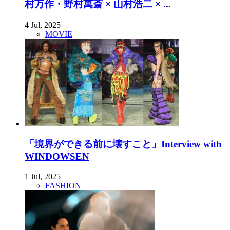
村万作・野村萬斎 × 山村浩二 × ...
4 Jul, 2025
MOVIE
「境界ができる前に壊すこと」Interview with
WINDOWSEN
1 Jul, 2025
FASHION