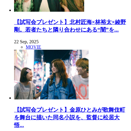
【試写会プレゼント】北村匠海×林裕太×綾野
剛。若者たちと隣り合わせにある“闇”を...
22 Sep, 2025
MOVIE
【試写会プレゼント】金原ひとみが歌舞伎町
を舞台に描いた同名小説を、監督に松居大
悟...