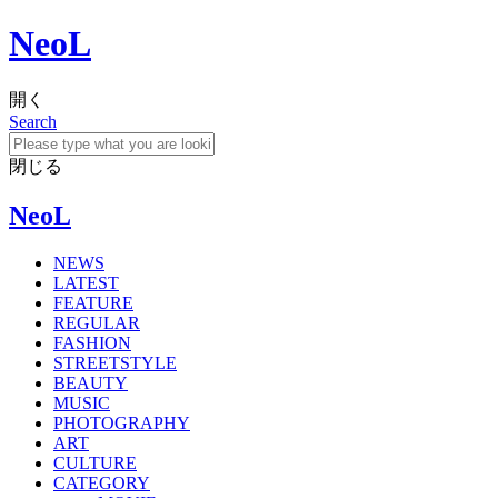
NeoL
開く
Search
閉じる
NeoL
NEWS
LATEST
FEATURE
REGULAR
FASHION
STREETSTYLE
BEAUTY
MUSIC
PHOTOGRAPHY
ART
CULTURE
CATEGORY