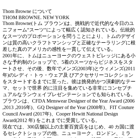
Thom Browne について
THOM BROWNE. NEW YORK
Thom Browne(トム ブラウン)は、挑戦的で近代的な今日のユ
ニフォーム“スーツ“によって幅広く認知されている。伝統的
なスーツのプロポーションを問うことにより、トムのデザイ
ンは質の高いクラフトマンシップと正確なテーラリングに根
差した真のアメリカの感性を一貫して伝えている。
2001年に、トムはニューヨークのウェストビレッジにある小
さな予約制のショップで、5着のスーツからビジネスをスタ
ートさせ、その後、数年でメンズ(2003年)とウィメンズ(2011
年)のレディ・トゥ・ウェア及 びアクセサリーコレクション
をスタートするまでに至った。彼は挑発的かつ演劇的なテー
マ、セットで世界 的に注目を集めている非常にコンセプチ
ュアルなランウェイプレゼンテーションでも知られている。
ブラウンは、CFDA Menswear Designer of the Year Award (2006
,2013 ,2016年)、GQ Designer of the Year (2008年)、FIT Couture
Council Award (2017年)、Cooper Hewitt National Design
Award(2012 年) をこれまでに受賞している。
現在では、300店舗以上の主要百貨店をはじめ、40 カ国に渡
るセレクトショップの他、ニューヨーク、ロンドン、ミラ