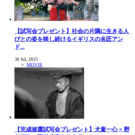
【試写会プレゼント】社会の片隅に生きる人
びとの姿を映し続けるイギリスの名匠アン
ド...
30 Jul, 2025
MOVIE
【完成披露試写会プレゼント】犬童一心 × 野