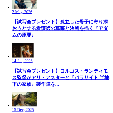
2 May, 2026
【試写会プレゼント】孤立した母子に寄り添
おうとする看護師の葛藤と決断を描く『アダ
ムの原罪』
14 Jan, 2026
【試写会プレゼント】ヨルゴス・ランティモ
ス監督がアリ・アスターと『パラサイト 半地
下の家族』製作陣を...
15 Dec, 2025