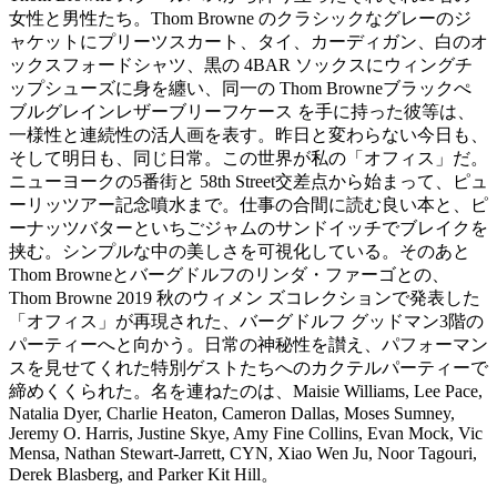
女性と男性たち。Thom Browne のクラシックなグレーのジ
ャケットにプリーツスカート、タイ、カーディガン、白のオ
ックスフォードシャツ、黒の 4BAR ソックスにウィングチ
ップシューズに身を纏い、同一の Thom Browneブラックぺ
ブルグレインレザーブリーフケース を手に持った彼等は、
一様性と連続性の活人画を表す。昨日と変わらない今日も、
そして明日も、同じ日常。この世界が私の「オフィス」だ。
ニューヨークの5番街と 58th Street交差点から始まって、ピュ
ーリッツアー記念噴水まで。仕事の合間に読む良い本と、ピ
ーナッツバターといちごジャムのサンドイッチでブレイクを
挟む。シンプルな中の美しさを可視化している。そのあと
Thom Browneとバーグドルフのリンダ・ファーゴとの、
Thom Browne 2019 秋のウィメン ズコレクションで発表した
「オフィス」が再現された、バーグドルフ グッドマン3階の
パーティーへと向かう。日常の神秘性を讃え、パフォーマン
スを見せてくれた特別ゲストたちへのカクテルパーティーで
締めくくられた。名を連ねたのは、Maisie Williams, Lee Pace,
Natalia Dyer, Charlie Heaton, Cameron Dallas, Moses Sumney,
Jeremy O. Harris, Justine Skye, Amy Fine Collins, Evan Mock, Vic
Mensa, Nathan Stewart-Jarrett, CYN, Xiao Wen Ju, Noor Tagouri,
Derek Blasberg, and Parker Kit Hill。