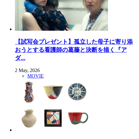
【試写会プレゼント】孤立した母子に寄り添
おうとする看護師の葛藤と決断を描く『ア
ダ...
2 May, 2026
MOVIE