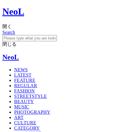
NeoL
開く
Search
閉じる
NeoL
NEWS
LATEST
FEATURE
REGULAR
FASHION
STREETSTYLE
BEAUTY
MUSIC
PHOTOGRAPHY
ART
CULTURE
CATEGORY