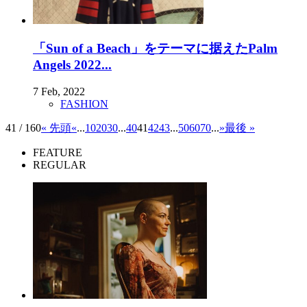
「Sun of a Beach」をテーマに据えたPalm
Angels 2022...
7 Feb, 2022
FASHION
41 / 160
« 先頭
«
...
10
20
30
...
40
41
42
43
...
50
60
70
...
»
最後 »
FEATURE
REGULAR