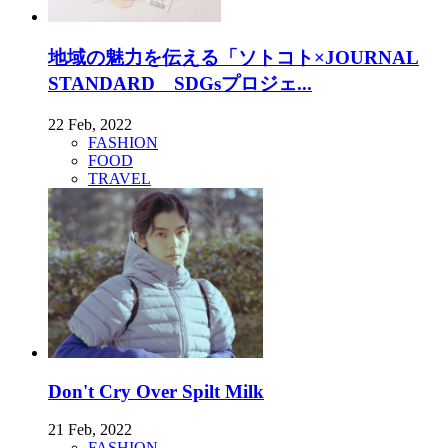
地域の魅力を伝える「ソトコト×JOURNAL
STANDARD SDGsプロジェ...
22 Feb, 2022
FASHION
FOOD
TRAVEL
Don't Cry Over Spilt Milk
21 Feb, 2022
FASHION