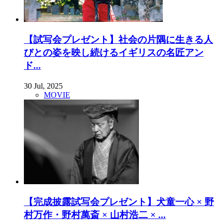
【試写会プレゼント】社会の片隅に生きる人
びとの姿を映し続けるイギリスの名匠アン
ド...
30 Jul, 2025
MOVIE
【完成披露試写会プレゼント】犬童一心 × 野
村万作・野村萬斎 × 山村浩二 × ...