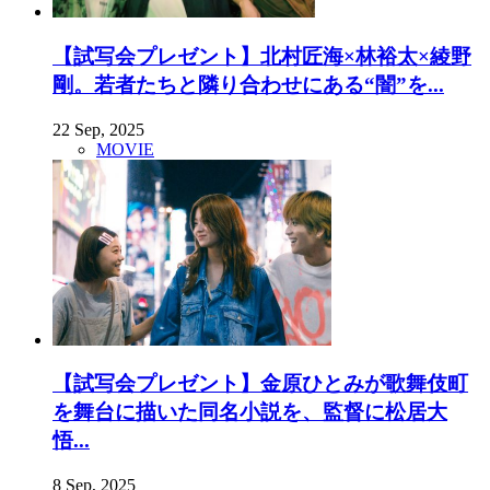
【試写会プレゼント】北村匠海×林裕太×綾野
剛。若者たちと隣り合わせにある“闇”を...
22 Sep, 2025
MOVIE
【試写会プレゼント】金原ひとみが歌舞伎町
を舞台に描いた同名小説を、監督に松居大
悟...
8 Sep, 2025