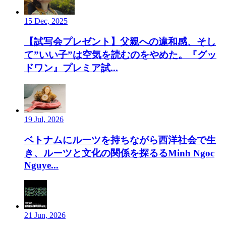
15 Dec, 2025
【試写会プレゼント】父親への違和感、そし
て”いい子”は空気を読むのをやめた。『グッ
ドワン』プレミア試...
19 Jul, 2026
ベトナムにルーツを持ちながら西洋社会で生
き、ルーツと文化の関係を探るるMinh Ngoc
Nguye...
21 Jun, 2026