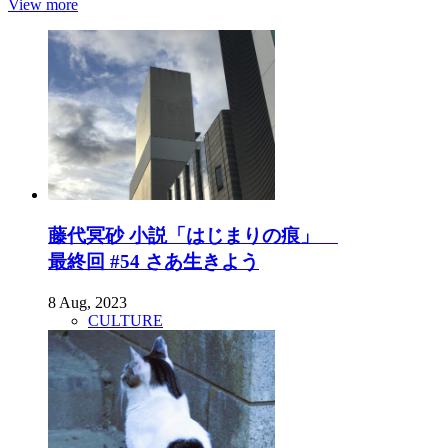
View more
藤代冥砂 小説「はじまりの痕」
最終回 #54 さあ生きよう
8 Aug, 2023
CULTURE