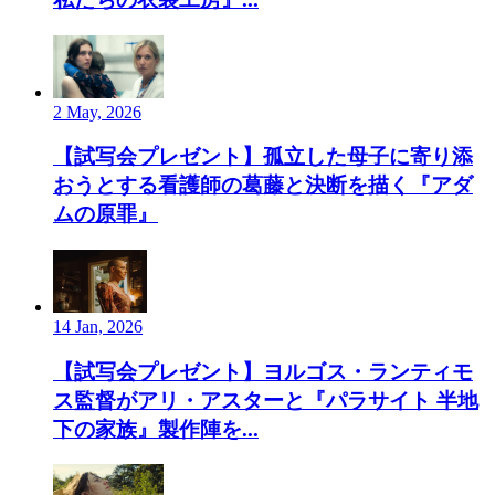
2 May, 2026
【試写会プレゼント】孤立した母子に寄り添
おうとする看護師の葛藤と決断を描く『アダ
ムの原罪』
14 Jan, 2026
【試写会プレゼント】ヨルゴス・ランティモ
ス監督がアリ・アスターと『パラサイト 半地
下の家族』製作陣を...