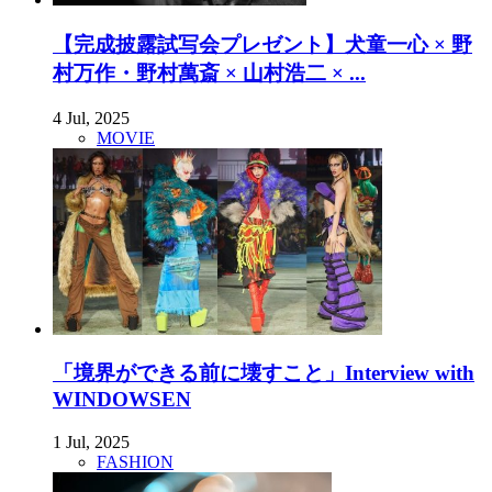
【完成披露試写会プレゼント】犬童一心 × 野
村万作・野村萬斎 × 山村浩二 × ...
4 Jul, 2025
MOVIE
「境界ができる前に壊すこと」Interview with
WINDOWSEN
1 Jul, 2025
FASHION