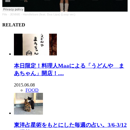
Fife
·
JENNIE - Handlebars (feat. Dua Lipa) (Loop ver.)
RELATED
本日限定！料理人Maaによる「うどんや ま
あちゃん」開店！....
2015.06.08
FOOD
東洋占星術をもとにした毎週の占い。3/6-3/12