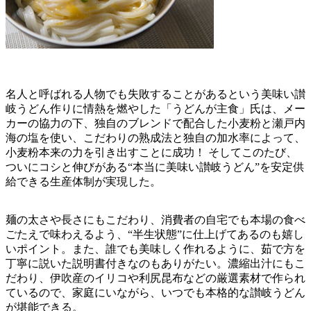
名人と呼ばれる人物でも失敗することがあるという美味い讃
岐うどん作りに情熱を燃やした「うどんが主食」氏は、メー
カーの協力の下、独自のブレンドで配合した小麦粉と瀬戸内
海の塩を使い、こだわりの熟成法と独自の加水率によって、
小麦粉本来の力を引き出すことに成功！ そしてこのたび、
ついにコシと伸びがある“本当に美味い讃岐うどん”を安定供
給できる生産体制が実現した。
麺の太さや長さにもこだわり、消費者の自宅でも本場の食べ
ごたえで味わえるよう、“半生状態”に仕上げてあるのも嬉し
いポイント。また、誰でも美味しく作れるように、茹で方を
丁寧に説いた説明書付きなのもありがたい。濃縮出汁にもこ
だわり、伊吹産のイリコや利尻昆布などの厳選素材で作られ
ているので、家庭にいながら、いつでも本格的な讃岐うどん
が堪能できる。