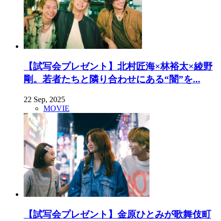
【試写会プレゼント】北村匠海×林裕太×綾野
剛。若者たちと隣り合わせにある“闇”を...
22 Sep, 2025
MOVIE
【試写会プレゼント】金原ひとみが歌舞伎町