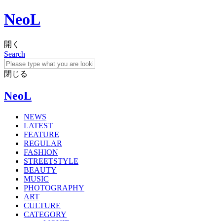
NeoL
開く
Search
閉じる
NeoL
NEWS
LATEST
FEATURE
REGULAR
FASHION
STREETSTYLE
BEAUTY
MUSIC
PHOTOGRAPHY
ART
CULTURE
CATEGORY