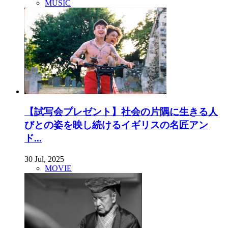
MUSIC
【試写会プレゼント】社会の片隅に生きる人
びとの姿を映し続けるイギリスの名匠アン
ド...
30 Jul, 2025
MOVIE