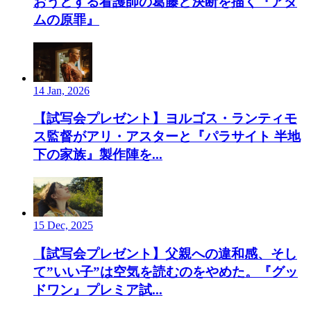
おうとする看護師の葛藤と決断を描く『アダ
ムの原罪』
14 Jan, 2026
【試写会プレゼント】ヨルゴス・ランティモ
ス監督がアリ・アスターと『パラサイト 半地
下の家族』製作陣を...
15 Dec, 2025
【試写会プレゼント】父親への違和感、そし
て”いい子”は空気を読むのをやめた。『グッ
ドワン』プレミア試...