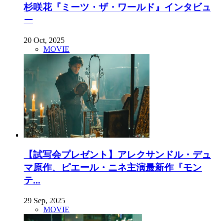
杉咲花『ミーツ・ザ・ワールド』インタビュ
ー
20 Oct, 2025
MOVIE
【試写会プレゼント】アレクサンドル・デュ
マ原作、ピエール・ニネ主演最新作『モン
テ...
29 Sep, 2025
MOVIE