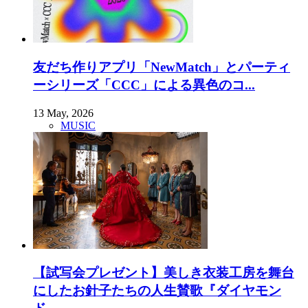
友だち作りアプリ「NewMatch」とパーティ
ーシリーズ「CCC」による異色のコ...
13 May, 2026
MUSIC
【試写会プレゼント】美しき衣装工房を舞台
にしたお針子たちの人生賛歌『ダイヤモン