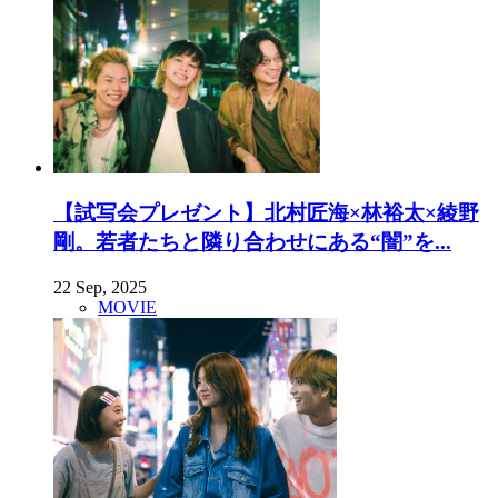
【試写会プレゼント】北村匠海×林裕太×綾野
剛。若者たちと隣り合わせにある“闇”を...
22 Sep, 2025
MOVIE