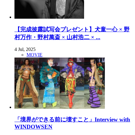
【完成披露試写会プレゼント】犬童一心 × 野
村万作・野村萬斎 × 山村浩二 × ...
4 Jul, 2025
MOVIE
「境界ができる前に壊すこと」Interview with
WINDOWSEN