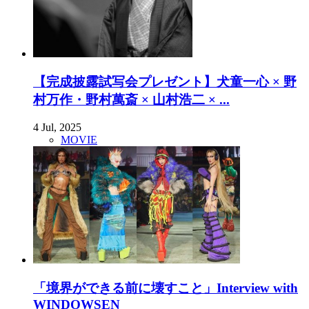
【完成披露試写会プレゼント】犬童一心 × 野
村万作・野村萬斎 × 山村浩二 × ...
4 Jul, 2025
MOVIE
「境界ができる前に壊すこと」Interview with
WINDOWSEN