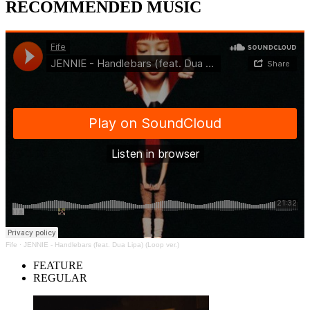
RECOMMENDED MUSIC
Fife
·
JENNIE - Handlebars (feat. Dua Lipa) (Loop ver.)
FEATURE
REGULAR