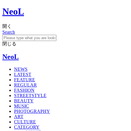
NeoL
開く
Search
閉じる
NeoL
NEWS
LATEST
FEATURE
REGULAR
FASHION
STREETSTYLE
BEAUTY
MUSIC
PHOTOGRAPHY
ART
CULTURE
CATEGORY