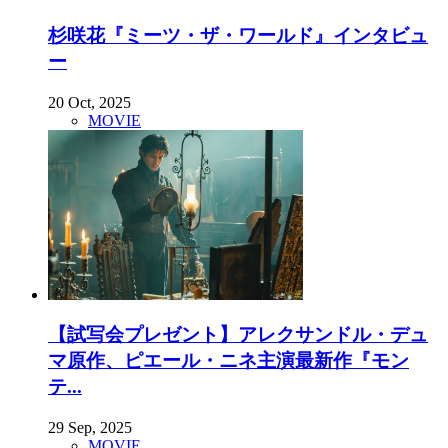
杉咲花『ミーツ・ザ・ワールド』インタビュ
ー
20 Oct, 2025
MOVIE
【試写会プレゼント】アレクサンドル・デュ
マ原作、ピエール・ニネ主演最新作『モン
テ...
29 Sep, 2025
MOVIE