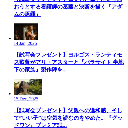
おうとする看護師の葛藤と決断を描く『アダ
ムの原罪』
14 Jan, 2026
【試写会プレゼント】ヨルゴス・ランティモ
ス監督がアリ・アスターと『パラサイト 半地
下の家族』製作陣を...
15 Dec, 2025
【試写会プレゼント】父親への違和感、そし
て”いい子”は空気を読むのをやめた。『グッ
ドワン』プレミア試...