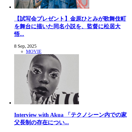
【試写会プレゼント】金原ひとみが歌舞伎町
を舞台に描いた同名小説を、監督に松居大
悟...
8 Sep, 2025
MOVIE
Interview with Akua 「テクノシーン内での家
父長制の存在につい...