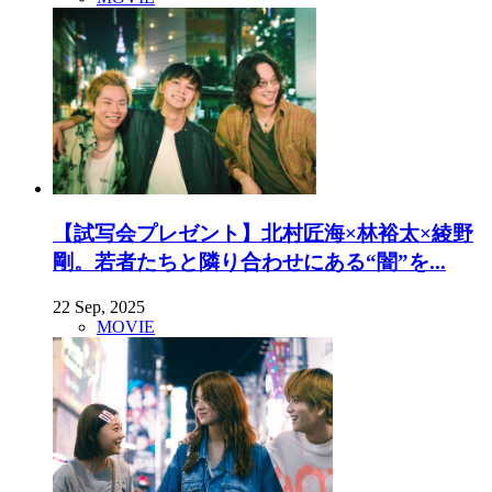
【試写会プレゼント】北村匠海×林裕太×綾野
剛。若者たちと隣り合わせにある“闇”を...
22 Sep, 2025
MOVIE