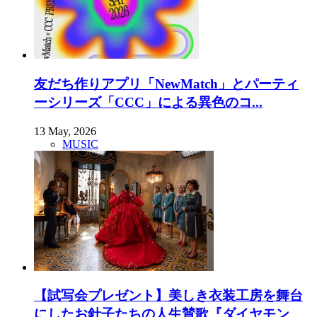
友だち作りアプリ「NewMatch」とパーティ
ーシリーズ「CCC」による異色のコ...
13 May, 2026
MUSIC
【試写会プレゼント】美しき衣装工房を舞台
にしたお針子たちの人生賛歌『ダイヤモン