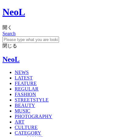
NeoL
開く
Search
閉じる
NeoL
NEWS
LATEST
FEATURE
REGULAR
FASHION
STREETSTYLE
BEAUTY
MUSIC
PHOTOGRAPHY
ART
CULTURE
CATEGORY