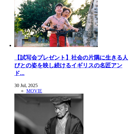
【試写会プレゼント】社会の片隅に生きる人
びとの姿を映し続けるイギリスの名匠アン
ド...
30 Jul, 2025
MOVIE