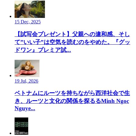
15 Dec, 2025
【試写会プレゼント】父親への違和感、そし
て”いい子”は空気を読むのをやめた。『グッ
ドワン』プレミア試...
19 Jul, 2026
ベトナムにルーツを持ちながら西洋社会で生
き、ルーツと文化の関係を探るるMinh Ngoc
Nguye...