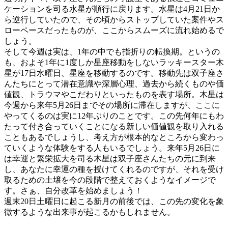
ケーションを司る水星が順行に戻ります。水星は4月21日か
ら逆行していたので、その頃からストップしていた案件やス
ローペースだったものが、ここからスムーズに流れ始めるで
しょう。
そして今週は実は、1年の中でも指折りの転換期。というの
も、およそ1年に1度しか星座移動をしないラッキースター木
星が17日水曜日、星座を移動するのです。移動先は双子座さ
んたちにとって潜在意識や深層心理、過去から続くものや価
値観、トラウマやこだわりといったものを表す場所。木星は
今週から来年5月26日までその場所に滞在しますが、ここに
やってくるのは実に12年ぶりのことです。この先何年にもわ
たって付き合っていくことになる新しい価値観を取り入れる
こともあるでしょうし、考え方が根本的なところから変わっ
ていくような体験をする人もいるでしょう。来年5月26日に
は幸運と繁栄拡大を司る木星は双子座さんたちの元に到来
し、あなたに幸運の種を授けてくれるのですが、それを受け
取るための土壌を今の段階で整えておくようなイメージで
す。さぁ、自分改革を始めましょう！
週末20日土曜日に起こる新月の前後では、この先の変化を象
徴するような出来事が起こるかもしれません。