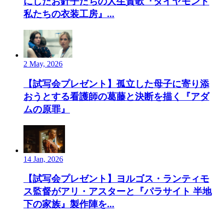
にしたお針子たちの人生賛歌『ダイヤモンド
私たちの衣装工房』...
2 May, 2026
【試写会プレゼント】孤立した母子に寄り添
おうとする看護師の葛藤と決断を描く『アダ
ムの原罪』
14 Jan, 2026
【試写会プレゼント】ヨルゴス・ランティモ
ス監督がアリ・アスターと『パラサイト 半地
下の家族』製作陣を...