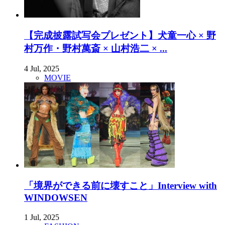
【完成披露試写会プレゼント】犬童一心 × 野
村万作・野村萬斎 × 山村浩二 × ...
4 Jul, 2025
MOVIE
「境界ができる前に壊すこと」Interview with
WINDOWSEN
1 Jul, 2025