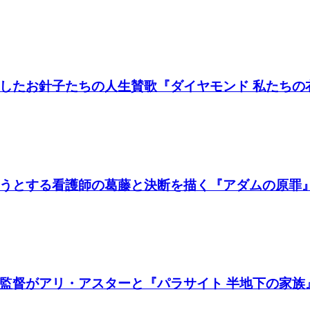
たお針子たちの人生賛歌『ダイヤモンド 私たちの衣装
うとする看護師の葛藤と決断を描く『アダムの原罪
督がアリ・アスターと『パラサイト 半地下の家族』製