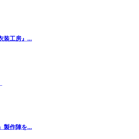
工房』...
』
作陣を...