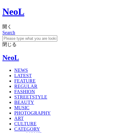
NeoL
開く
Search
閉じる
NeoL
NEWS
LATEST
FEATURE
REGULAR
FASHION
STREETSTYLE
BEAUTY
MUSIC
PHOTOGRAPHY
ART
CULTURE
CATEGORY