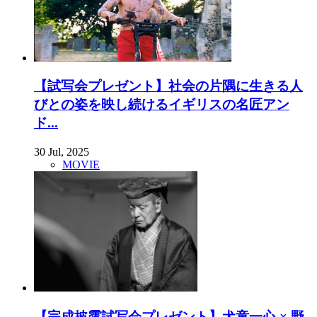
【試写会プレゼント】社会の片隅に生きる人
びとの姿を映し続けるイギリスの名匠アン
ド...
30 Jul, 2025
MOVIE
【完成披露試写会プレゼント】犬童一心 × 野