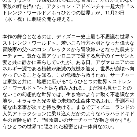
家族の絆を描いた、アクション・アドベンチャー超大作『ス
トレンジ・ワールド／もうひとつの世界』が、11月23日
（水・祝）に劇場公開を迎える。
本作の舞台となるのは、ディズニー史上最も不思議な世界＜
ストレンジ・ワールド＞。若いころ行方不明となった偉大な
冒険家の父へのコンプレックスから冒険嫌いとなった農夫サ
ーチャー。豊かな国アヴァロニアで愛する息子のイーサンと
妻と共に静かに暮らしていたが、ある日、アヴァロニアのエ
ネルギー源である植物が絶滅の危機を迎え、世界が崩壊へ向
かっていることを知る。この危機から救うため、サーチャー
は家族と共に、地底に広がる“もうひとつの世界＜ストレン
ジ・ワールド＞”へと足を踏み入れる。まだ誰も見たことの
ないこの幻想的な世界では、生き物のように動く不思議な大
地や、キラキラと光を放つ未知の生命体であふれ、予測不可
能な出来事が次々と待ち受ける。まるでディズニーランドの
人気アトラクションに乗り込んだかのようなハラハラドキド
キの冒険を経て、“冒険嫌いのサーチャー”が解き明かす”も
うひとつの世界“に隠された秘密とは一体何なのか。