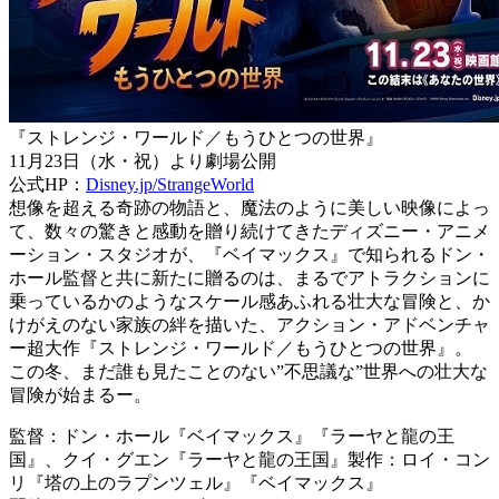
『ストレンジ・ワールド／もうひとつの世界』
11月23日（水・祝）より劇場公開
公式HP：
Disney.jp/StrangeWorld
想像を超える奇跡の物語と、魔法のように美しい映像によっ
て、数々の驚きと感動を贈り続けてきたディズニー・アニメ
ーション・スタジオが、『ベイマックス』で知られるドン・
ホール監督と共に新たに贈るのは、まるでアトラクションに
乗っているかのようなスケール感あふれる壮大な冒険と、か
けがえのない家族の絆を描いた、アクション・アドベンチャ
ー超大作『ストレンジ・ワールド／もうひとつの世界』。
この冬、まだ誰も見たことのない”不思議な”世界への壮大な
冒険が始まるー。
監督：ドン・ホール『ベイマックス』『ラーヤと龍の王
国』、クイ・グエン『ラーヤと龍の王国』製作：ロイ・コン
リ『塔の上のラプンツェル』『ベイマックス』