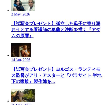
2 May, 2026
【試写会プレゼント】孤立した母子に寄り添
おうとする看護師の葛藤と決断を描く『アダ
ムの原罪』
14 Jan, 2026
【試写会プレゼント】ヨルゴス・ランティモ
ス監督がアリ・アスターと『パラサイト 半地
下の家族』製作陣を...