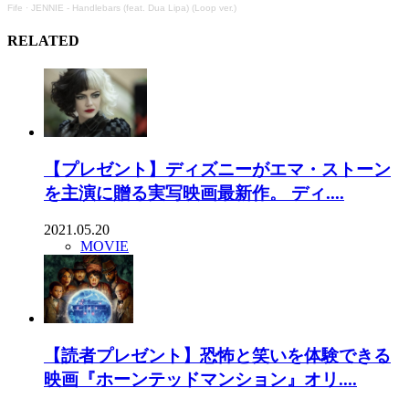
Fife
·
JENNIE - Handlebars (feat. Dua Lipa) (Loop ver.)
RELATED
【プレゼント】ディズニーがエマ・ストーン
を主演に贈る実写映画最新作。 ディ....
2021.05.20
MOVIE
【読者プレゼント】恐怖と笑いを体験できる
映画『ホーンテッドマンション』オリ....