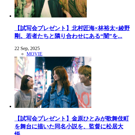
【試写会プレゼント】北村匠海×林裕太×綾野
剛。若者たちと隣り合わせにある“闇”を...
22 Sep, 2025
MOVIE
【試写会プレゼント】金原ひとみが歌舞伎町
を舞台に描いた同名小説を、監督に松居大
悟...