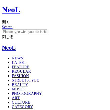
NeoL
開く
Search
閉じる
NeoL
NEWS
LATEST
FEATURE
REGULAR
FASHION
STREETSTYLE
BEAUTY
MUSIC
PHOTOGRAPHY
ART
CULTURE
CATEGORY