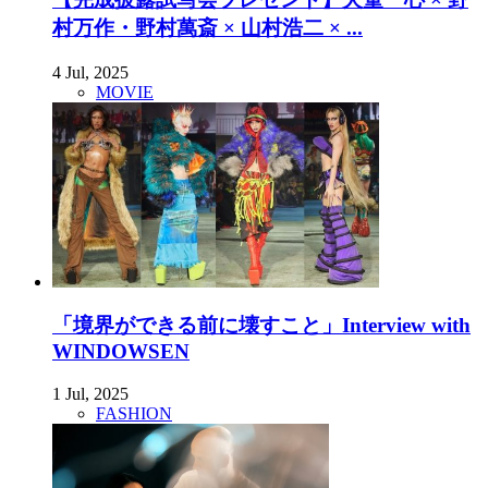
村万作・野村萬斎 × 山村浩二 × ...
4 Jul, 2025
MOVIE
「境界ができる前に壊すこと」Interview with
WINDOWSEN
1 Jul, 2025
FASHION