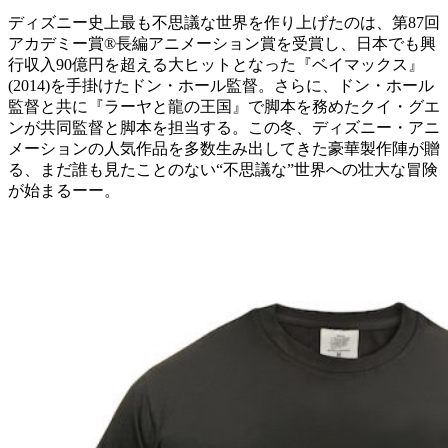
ディズニー史上最も不思議な世界を作り上げたのは、第87回
アカデミー賞®長編アニメーション賞を受賞し、日本でも興
行収入90億円を超える大ヒットとなった『ベイマックス』
(2014)を手掛けたドン・ホール監督。さらに、ドン・ホール
監督と共に『ラーヤと龍の王国』で脚本を務めたクイ・グエ
ンが共同監督と脚本を担当する。この冬、ディズニー・アニ
メーションの人気作品を多数生み出してきた豪華製作陣が贈
る、まだ誰も見たことのない“不思議な”世界への壮大な冒険
が始まるーー。