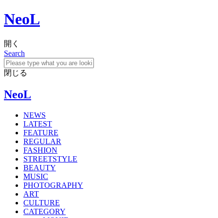
NeoL
開く
Search
閉じる
NeoL
NEWS
LATEST
FEATURE
REGULAR
FASHION
STREETSTYLE
BEAUTY
MUSIC
PHOTOGRAPHY
ART
CULTURE
CATEGORY