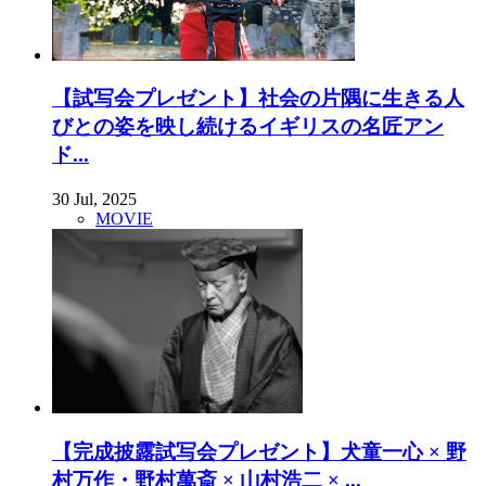
【試写会プレゼント】社会の片隅に生きる人
びとの姿を映し続けるイギリスの名匠アン
ド...
30 Jul, 2025
MOVIE
【完成披露試写会プレゼント】犬童一心 × 野
村万作・野村萬斎 × 山村浩二 × ...