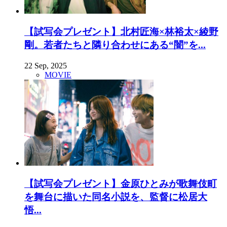
【試写会プレゼント】北村匠海×林裕太×綾野
剛。若者たちと隣り合わせにある“闇”を...
22 Sep, 2025
MOVIE
【試写会プレゼント】金原ひとみが歌舞伎町
を舞台に描いた同名小説を、監督に松居大
悟...