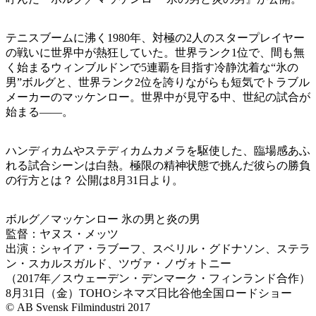
テニスブームに沸く1980年、対極の2人のスタープレイヤー
の戦いに世界中が熱狂していた。世界ランク1位で、間も無
く始まるウィンブルドンで5連覇を目指す冷静沈着な“氷の
男”ボルグと、世界ランク2位を誇りながらも短気でトラブル
メーカーのマッケンロー。世界中が見守る中、世紀の試合が
始まる――。
ハンディカムやステディカムカメラを駆使した、臨場感あふ
れる試合シーンは白熱。極限の精神状態で挑んだ彼らの勝負
の行方とは？ 公開は8月31日より。
ボルグ／マッケンロー 氷の男と炎の男
監督：ヤヌス・メッツ
出演：シャイア・ラブーフ、スベリル・グドナソン、ステラ
ン・スカルスガルド、ツヴァ・ノヴォトニー
（2017年／スウェーデン・デンマーク・フィンランド合作）
8月31日（金）TOHOシネマズ日比谷他全国ロードショー
©︎ AB Svensk Filmindustri 2017