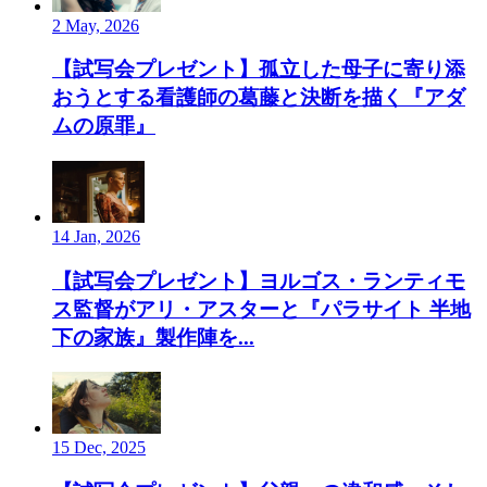
2 May, 2026
【試写会プレゼント】孤立した母子に寄り添
おうとする看護師の葛藤と決断を描く『アダ
ムの原罪』
14 Jan, 2026
【試写会プレゼント】ヨルゴス・ランティモ
ス監督がアリ・アスターと『パラサイト 半地
下の家族』製作陣を...
15 Dec, 2025