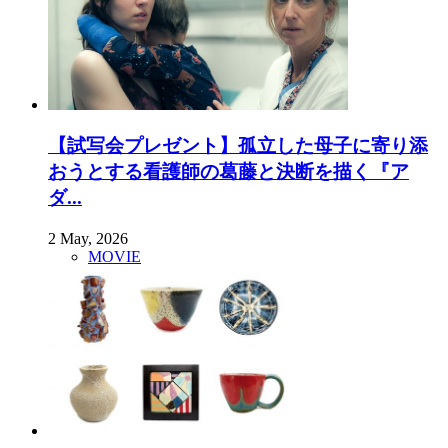
【試写会プレゼント】孤立した母子に寄り添
おうとする看護師の葛藤と決断を描く『ア
ダ...
2 May, 2026
MOVIE