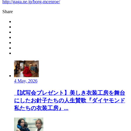
http://gaga.ne.jp/borg-mcenroe/
Share
4 May, 2026
【試写会プレゼント】美しき衣装工房を舞台
にしたお針子たちの人生賛歌『ダイヤモンド
私たちの衣装工房』...